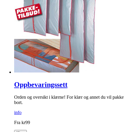
Oppbevaringssett
Orden og oversikt i klærne! For klær og annet du vil pakke
bort.
info
Fra
kr
99