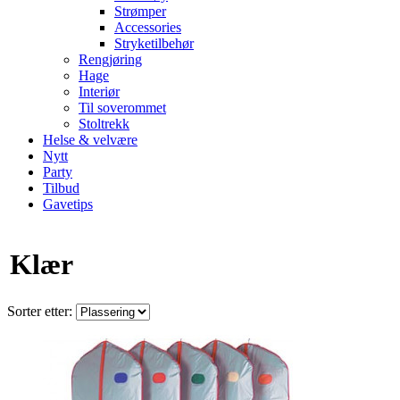
Strømper
Accessories
Stryketilbehør
Rengjøring
Hage
Interiør
Til soverommet
Stoltrekk
Helse & velvære
Nytt
Party
Tilbud
Gavetips
Klær
Sorter etter: