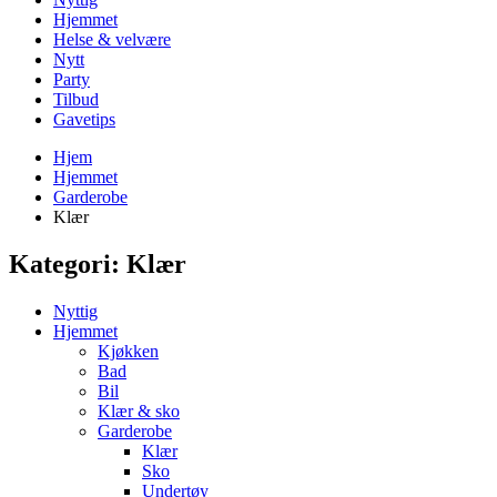
Hjemmet
Helse & velvære
Nytt
Party
Tilbud
Gavetips
Hjem
Hjemmet
Garderobe
Klær
Kategori:
Klær
Nyttig
Hjemmet
Kjøkken
Bad
Bil
Klær & sko
Garderobe
Klær
Sko
Undertøy