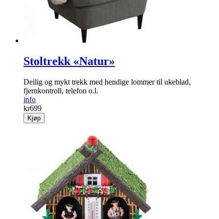
Stoltrekk «Natur»
Deilig og mykt trekk med hendige lommer til ukeblad,
fjernkontroll, telefon o.l.
info
kr
699
Kjøp