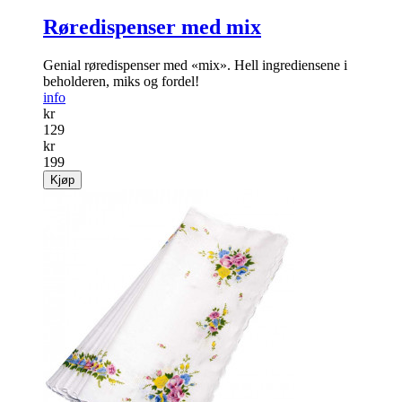
Røredispenser med mix
Genial røredispenser med «mix». Hell ingrediensene i
beholderen, miks og fordel!
info
kr
129
kr
199
Kjøp