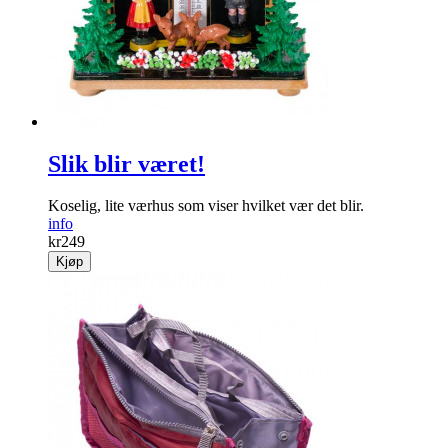
Slik blir været!
Koselig, lite værhus som viser hvilket vær det blir.
info
kr
249
Kjøp