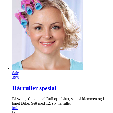
Salg
39%
Hårruller spesial
Få sving på lokkene! Rull opp håret, sett på klemmen og la
håret tørke. Sett med 12. stk hårruller.
info
kr