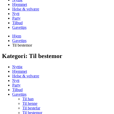
Hjemmet
Helse & velvære
Nytt
Party
Tilbud
Gavetips
Hjem
Gavetips
Til bestemor
Kategori:
Til bestemor
Nyttig
Hjemmet
Helse & velvære
Nytt
Party
Tilbud
Gavetips
Til han
Til henne
Til bestefar
Til bestemor