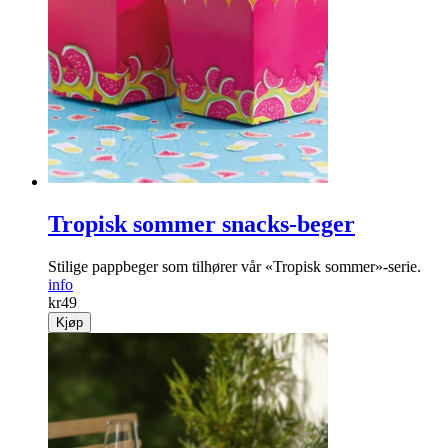
Tropisk sommer snacks-beger
Stilige pappbeger som tilhører vår «Tropisk sommer»-serie.
info
kr
49
Kjøp