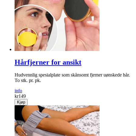
Hårfjerner for ansikt
Hud­vennlig spesial­plate som skånsomt fjerner uønskede hår.
To stk. pr. pk.
info
kr
149
Kjøp