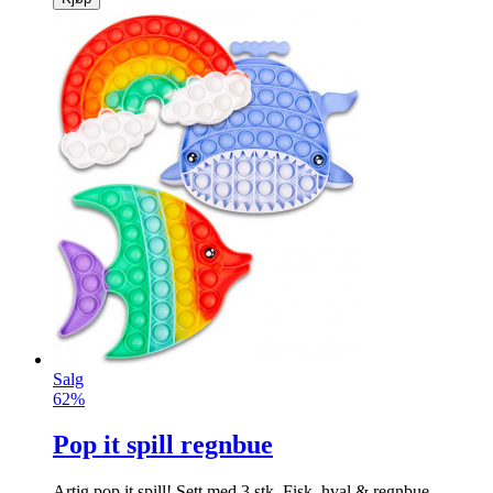
Salg
62%
Pop it spill regnbue
Artig pop it spill! Sett med 3 stk. Fisk, hval & regnbue.