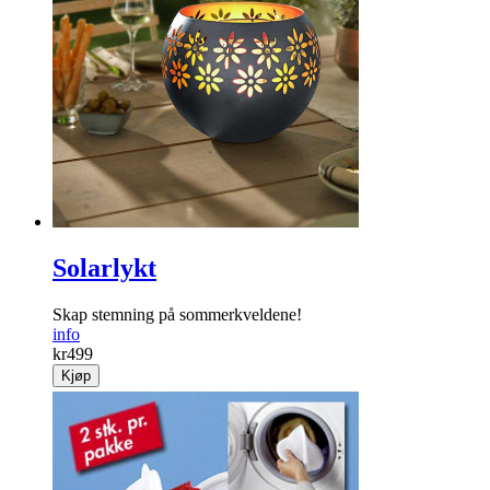
Solarlykt
Skap stemning på sommerkveldene!
info
kr
499
Kjøp