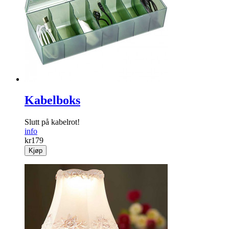
Kabelboks
Slutt på kabelrot!
info
kr
179
Kjøp