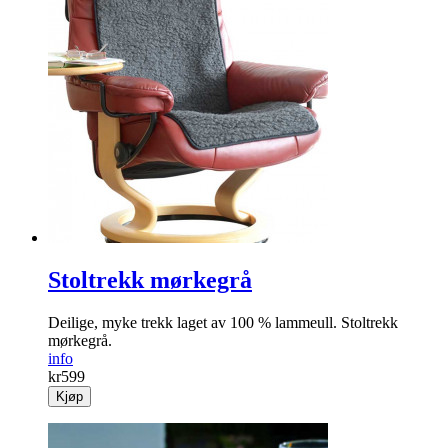
Stoltrekk mørkegrå
Deilige, myke trekk laget av 100 % lammeull. Stoltrekk
mørkegrå.
info
kr
599
Kjøp