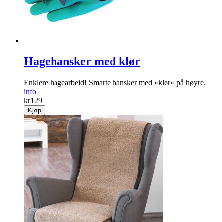
Hagehansker med klør
Enklere hagearbeid! Smarte hansker med «klør» på høyre.
info
kr
129
Kjøp