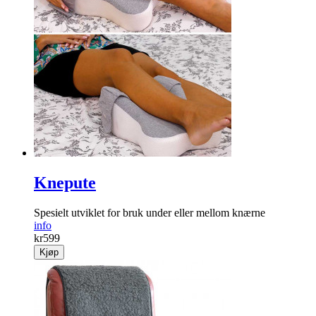
Knepute
Spesielt ­utviklet for bruk under eller mellom knærne
info
kr
599
Kjøp