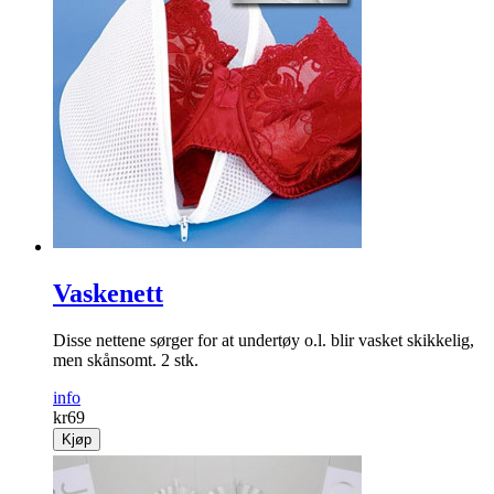
Vaskenett
Disse nettene sørger for at undertøy o.l. blir vasket skikkelig,
men skånsomt. 2 stk.
info
kr
69
Kjøp