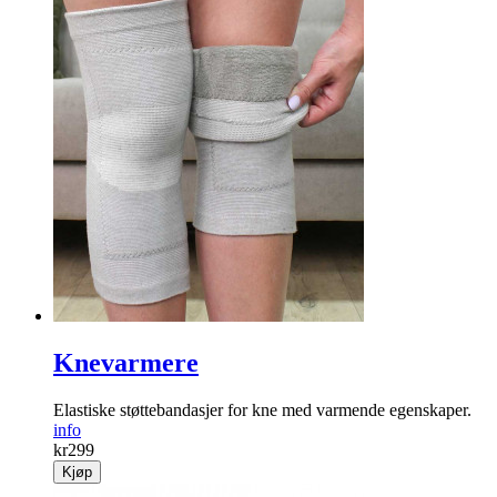
Knevarmere
Elastiske støtte­bandasjer for kne med ­varmende egen­skaper.
info
kr
299
Kjøp