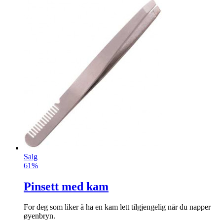
Salg
61%
Pinsett med kam
Fo
r
deg som liker å ha en kam lett tilgjengelig når du napper
øyenbryn.