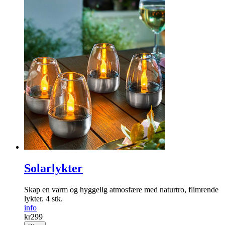
Solarlykter
Skap en varm og ­hyggelig ­atmosfære med naturtro, flimrende
lykter. 4 stk.
info
kr
299