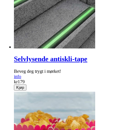
Selvlysende antiskli-tape
Beveg deg trygt i mørket!
info
kr
179
Kjøp