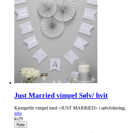
Just Married vimpel Sølv/ hvit
Kjempefin vimpel med «JUST MARRIED» i sølvfoliering.
info
kr
29
Kjøp