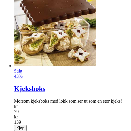
Salg
43%
Kjeksboks
Morsom kjeksboks med lokk som ser ut som en stor kjeks!
kr
79
kr
139
Kjøp