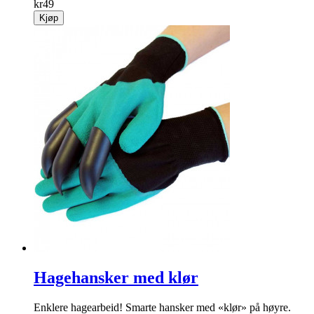
kr
49
Kjøp
Hagehansker med klør
Enklere hagearbeid! Smarte hansker med «klør» på høyre.