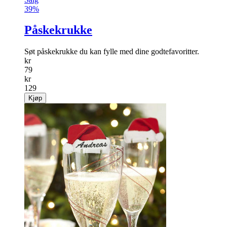
39%
Påskekrukke
Søt påskekrukke du kan fylle med dine godtefavoritter.
kr
79
kr
129
Kjøp