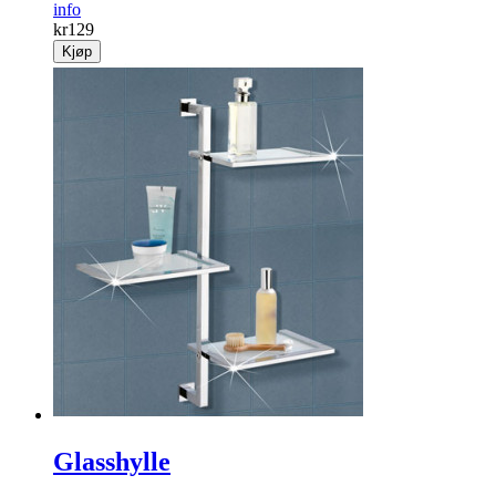
info
kr
129
Kjøp
Glasshylle