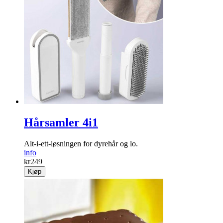
Hårsamler 4i1
Alt-i-ett-løsningen for dyrehår og lo.
info
kr
249
Kjøp