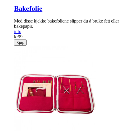
Bakefolie
Med disse kjekke bake­foliene slipper du å bruke fett eller
bakepapir.
info
kr
99
Kjøp