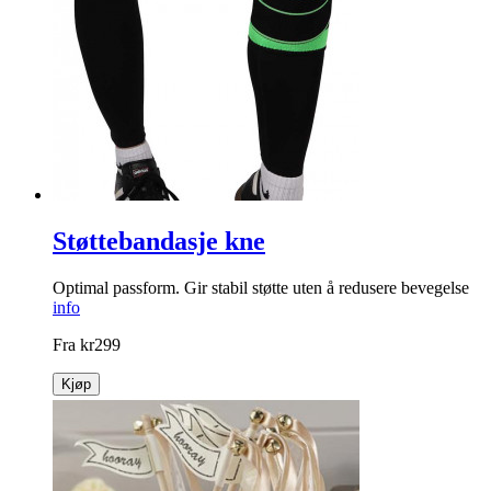
Støttebandasje kne
Optimal passform. Gir stabil støtte uten å redusere bevegelse
info
Fra
kr
299
Kjøp