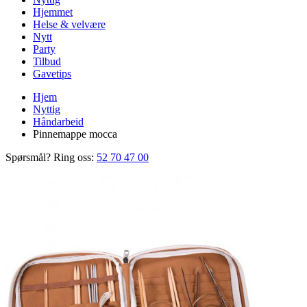
Hjemmet
Helse & velvære
Nytt
Party
Tilbud
Gavetips
Hjem
Nyttig
Håndarbeid
Pinnemappe mocca
Spørsmål? Ring oss:
52 70 47 00