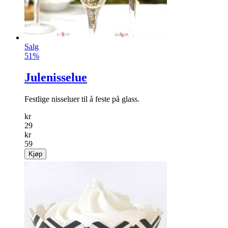
Salg
51%
Julenisselue
Festlige nisseluer til å feste på glass.
kr
29
kr
59
Kjøp