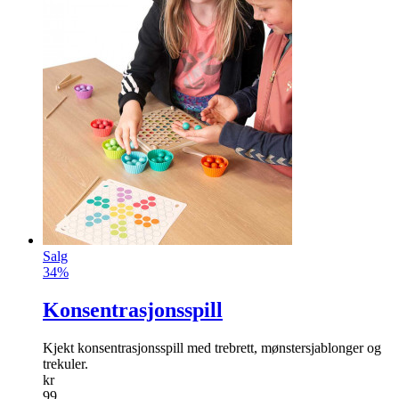
Salg
34%
Konsentrasjonsspill
Kjekt konsentrasjonsspill med trebrett, mønstersjablonger og
trekuler.
kr
99