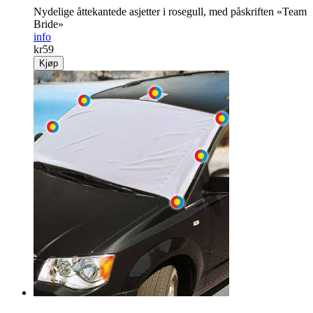
Nydelige åttekantede asjetter i rosegull, med påskriften «Team
Bride»
info
kr
59
Kjøp