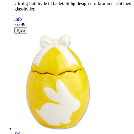
Utrolig flott hylle til badet. Stilig design i forkrommet stål med
glasshyller.
info
kr
399
Kjøp
Salg