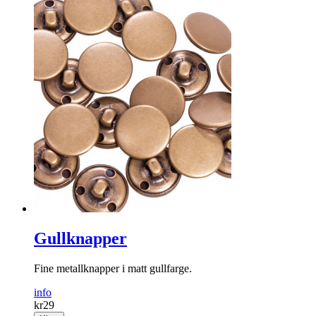
Gullknapper
Fine metallknapper i matt gullfarge.
info
kr
29