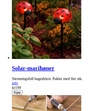
Solar-marihøner
Stemningsfull hage­dekor. Pakke med fire stk.
info
kr
199
Kjøp