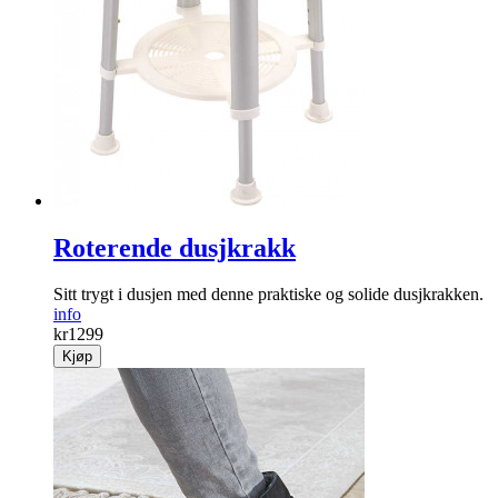
Roterende dusjkrakk
Sitt trygt i dusjen med denne praktiske og solide dusj­krakken.
info
kr
1299
Kjøp