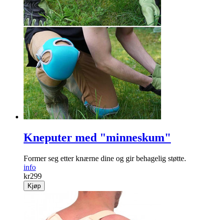
Kneputer med "minneskum"
Former seg etter knærne dine og gir behagelig støtte.
info
kr
299
Kjøp