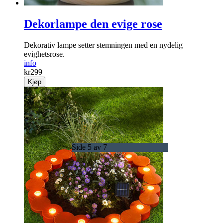
Dekorlampe den evige rose
Dekorativ lampe setter stemningen med en nydelig
evighetsrose.
info
kr
299
Kjøp
Side 5 av 7