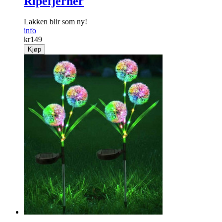
Ripefjerner
Lakken blir som ny!
info
kr
149
Kjøp