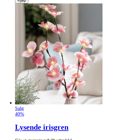
Kjøp
Salg
40%
Lysende irisgren