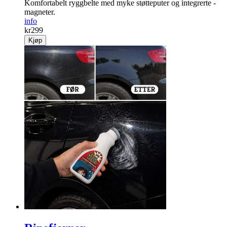
Komfortabelt ryggbelte med myke støtte­puter og integrerte ­
magneter.
info
kr
299
Kjøp