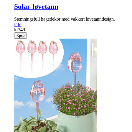
Solar-løvetann
Stemningsfull hagedekor med vakkert løve­tanndesign.
info
kr
349
Kjøp