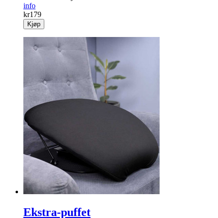
info
kr
179
Kjøp
Ekstra-puffet