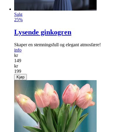
Salg
25%
Lysende ginkogren
Skaper en stemningsfull og elegant atmosfære!
info
kr
149
kr
199
Kjøp