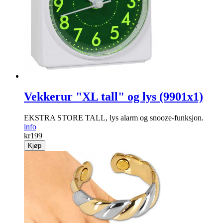
Vekkerur "XL tall" og lys (9901x1)
EKSTRA STORE TALL, lys alarm og snooze-funksjon.
info
kr
199
Kjøp