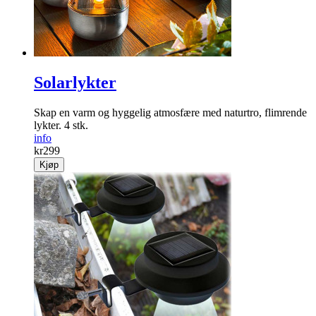
Solarlykter
Skap en varm og ­hyggelig ­atmosfære med naturtro, flimrende
lykter. 4 stk.
info
kr
299
Kjøp