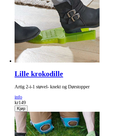
Lille krokodille
Artig 2-i-1 støvel- knekt og Dørstopper
info
kr
149
Kjøp