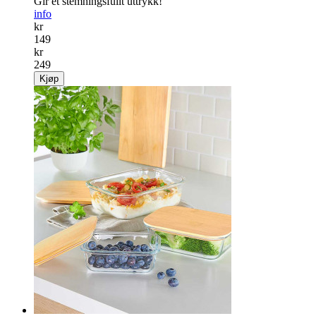
Gir et stemningsfullt uttrykk!
info
kr
149
kr
249
Kjøp