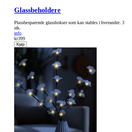
Glassbeholdere
Plassbesparende glassbokser som kan stables i ­hverandre. 3
stk.
info
kr
399
Kjøp