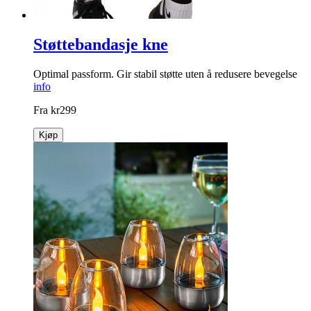
Støttebandasje kne
Optimal passform. Gir stabil støtte uten å redusere bevegelse
info
Fra
kr
299
Kjøp