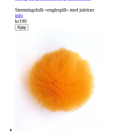
Stemningsfullt «englespill» med juletrær
info
kr
199
Kjøp