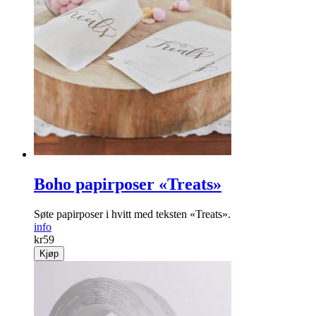
Boho papirposer «Treats»
Søte papirposer i hvitt med teksten «Treats».
info
kr
59
Kjøp