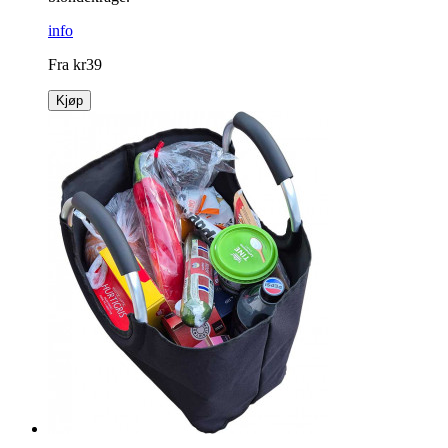
info
Fra
kr
39
Kjøp