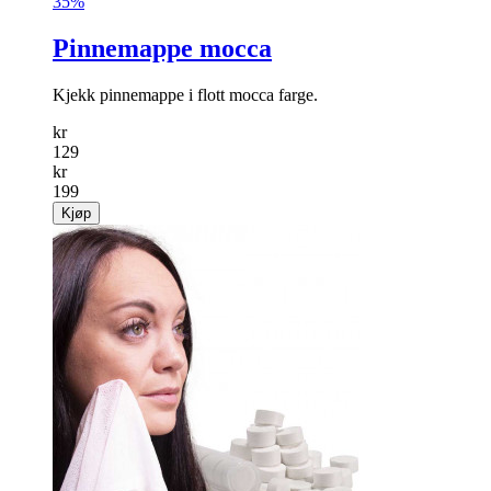
35%
Pinnemappe mocca
Kjekk pinnemappe i flott mocca farge.
kr
129
kr
199
Kjøp