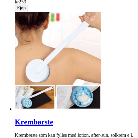
kr
259
Kjøp
Krembørste
Krembørste som kan fylles med lotion, after-sun, solkrem e.l.