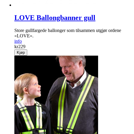
LOVE Ballongbanner gull
Store gullfargede ballonger som tilsammen utgjør ordene
«LOVE».
info
kr
229
Kjøp