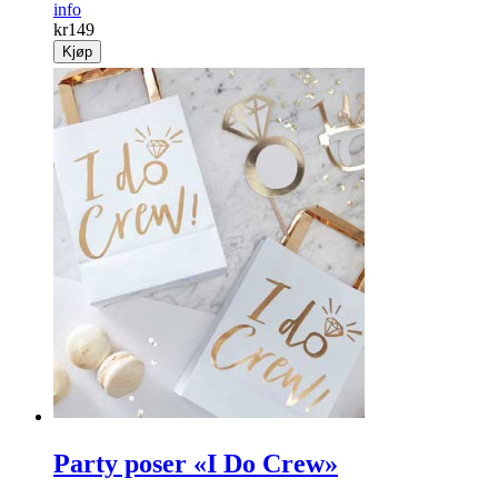
info
kr
149
Kjøp
Party poser «I Do Crew»