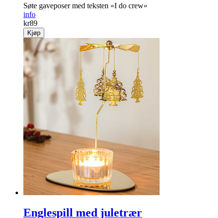
Søte gaveposer med teksten «I do crew»
info
kr
89
Kjøp
Englespill med juletrær