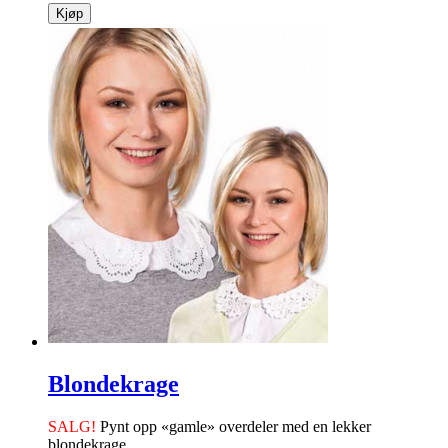
Kjøp
Blondekrage
SALG!
Pynt opp «gamle» overdeler med en lekker
blondekrage.