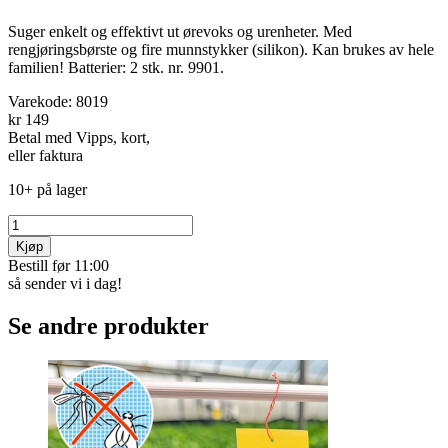
Suger enkelt og effektivt ut ørevoks og urenheter. Med
rengjøringsbørste og fire munn­stykker (silikon). Kan brukes av hele
fami­lien! Batterier: 2 stk. nr. 9901.
Varekode:
8019
kr 149
Betal med Vipps, kort,
eller faktura
10+ på lager
Kjøp
Bestill før 11:00
så sender vi i dag!
Se andre produkter