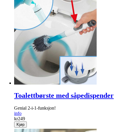
Toalettbørste med såpedispender
Genial 2-i-1-funksjon!
info
kr
249
Kjøp