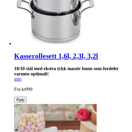
Kasserollesett 1,6l, 2,3l, 3,2l
18/10 stål med ekstra tykk massiv bunn som for­deler
varmen optimalt!
info
Fra
kr
999
Kjøp