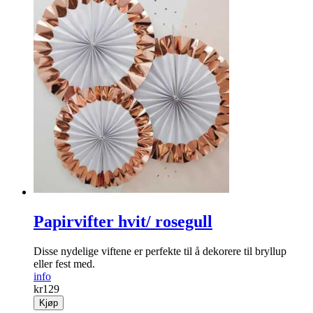
Papirvifter hvit/ rosegull
Disse nydelige viftene er perfekte til å dekorere til bryllup
eller fest med.
info
kr
129
Kjøp