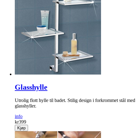
Glasshylle
Utrolig flott hylle til badet. Stilig design i forkrommet stål med
glasshyller.
info
kr
399
Kjøp