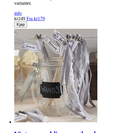
varianter.
info
kr
249
Fra
kr
179
Kjøp