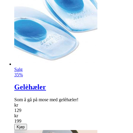
Salg
35%
Gelèhæler
Som å gå på mose med gelèhæler!
kr
129
kr
199
Kjøp