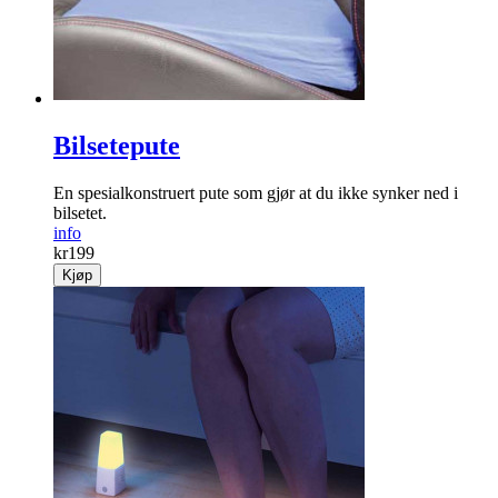
Bilsetepute
En spesialkonstruert pute som gjør at du ikke synker ned i
bilsetet.
info
kr
199
Kjøp