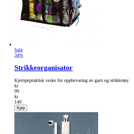
Salg
34%
Strikkeorganisator
Kjempepraktisk veske for oppbevaring av garn og strikketøy.
kr
99
kr
149
Kjøp