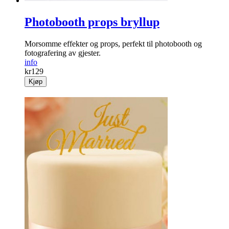
Photobooth props bryllup
Morsomme effekter og props, perfekt til photobooth og
fotografering av gjester.
info
kr
129
Kjøp