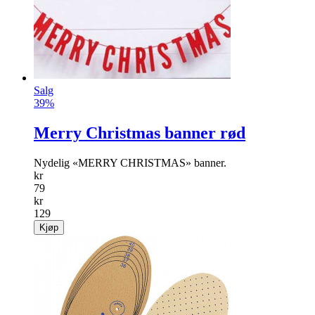
Salg
39%
Merry Christmas banner rød
Nydelig «MERRY CHRISTMAS» banner.
kr
79
kr
129
Kjøp