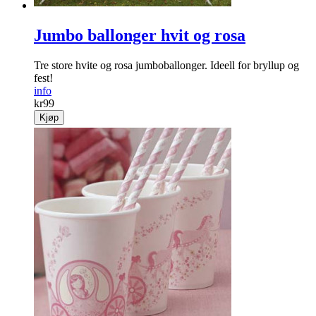
Jumbo ballonger hvit og rosa
Tre store hvite og rosa jumboballonger. Ideell for bryllup og
fest!
info
kr
99
Kjøp