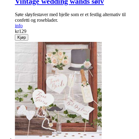
Vintage wedding wands sølv
Søte sløyfestaver med bjelle som er et festlig alternativ til
confetti og roseblader.
info
kr
129
Kjøp