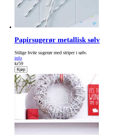
Papirsugerør metallisk sølv
Stilige hvite sugerør med striper i sølv.
info
kr
59
Kjøp