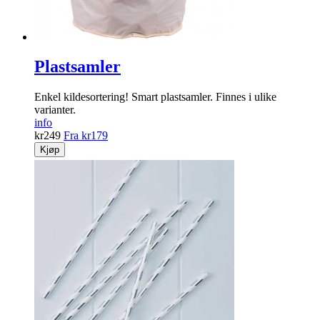
Plastsamler
Enkel kildesortering! Smart plastsamler. Finnes i ulike
varianter.
info
kr
249
Fra
kr
179
Kjøp