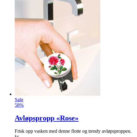
Salg
58%
Avløpspropp «Rose»
Frisk opp vasken med denne flotte og trendy avløpsproppen.
kr