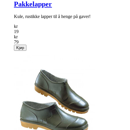
Pakkelapper
Kule, rustikke lapper til å henge på gaver!
kr
19
kr
79
Kjøp