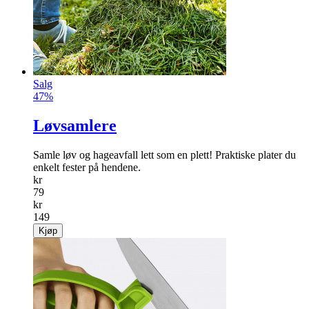
Salg
47%
Løvsamlere
Samle løv og hageavfall lett som en plett! Praktiske plater du
enkelt fester på hendene.
kr
79
kr
149
Kjøp