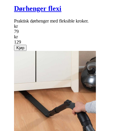
Dørhenger flexi
Praktisk dørhenger med fleksible kroker.
kr
79
kr
129
Kjøp