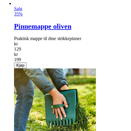
Salg
35%
Pinnemappe oliven
Praktisk mappe til dine strikkepinner
kr
129
kr
199
Kjøp