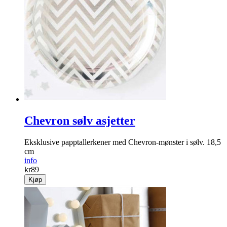
Chevron sølv asjetter
Eksklusive papptallerkener med Chevron-mønster i sølv. 18,5
cm
info
kr
89
Kjøp