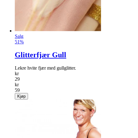
Salg
51%
Glitterfjær Gull
Lekre hvite fjær med gullglitter.
kr
29
kr
59
Kjøp