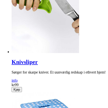
Knivsliper
Sørger for skarpe kniver. Et uunværlig redskap i ethvert hjem!
info
kr
99
Kjøp