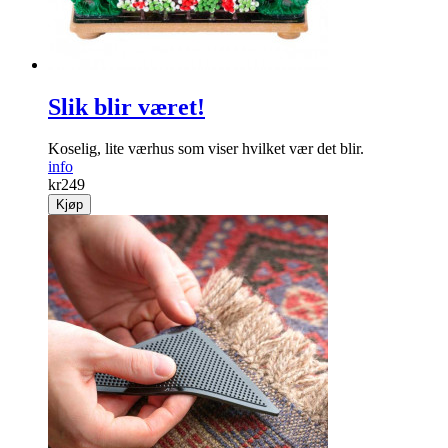
Slik blir været!
Koselig, lite værhus som viser hvilket vær det blir.
info
kr
249
Kjøp