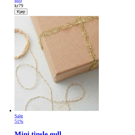
info
kr
79
Kjøp
Salg
51%
Mini tinsle gull