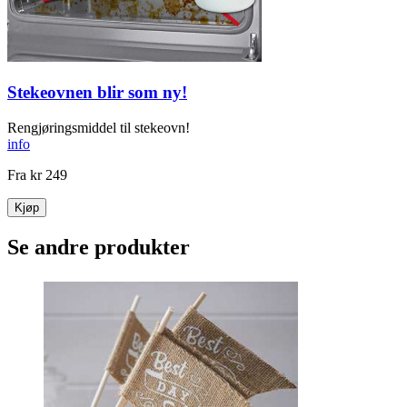
Stekeovnen blir som ny!
Rengjøringsmiddel til stekeovn!
info
Fra
kr 249
Kjøp
Se andre produkter