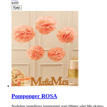
kr
69
Kjøp
Pomponger ROSA
Nydelige pastellrosa pomponger som tilfører «det lille ekstra»