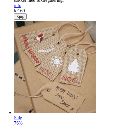
sokker med fuktregulering.
info
kr
169
Kjøp
Salg
76%