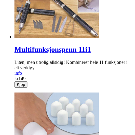
Multifunksjonspenn 11i1
Liten, men utrolig allsidig! Kombinerer hele 11 funksjoner i
ett verktøy.
info
kr
149
Kjøp