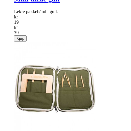
Lekre pakkebånd i gull.
kr
19
kr
39
Kjøp