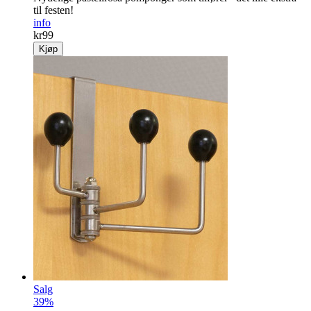
til festen!
info
kr
99
Kjøp
Salg
39%