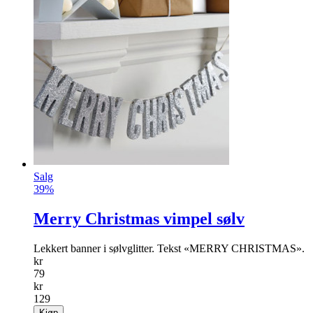
Salg
39%
Merry Christmas vimpel sølv
Lekkert banner i sølvglitter. Tekst «MERRY CHRISTMAS».
kr
79
kr
129
Kjøp