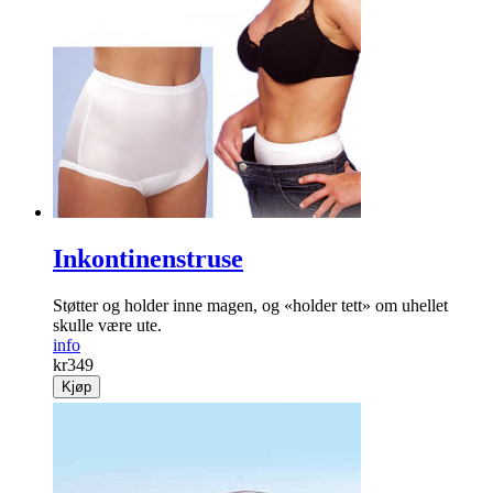
Inkontinenstruse
Støtter og holder inne magen, og «holder tett» om uhellet
skulle være ute.
info
kr
349
Kjøp