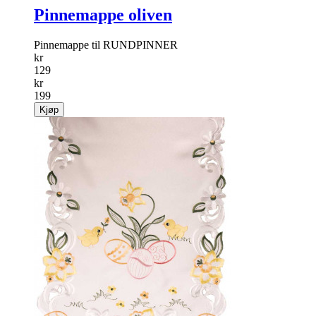
Pinnemappe oliven
Pinnemappe til RUNDPINNER
kr
129
kr
199
Kjøp