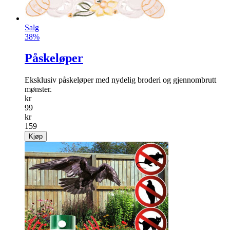
Salg
38%
Påskeløper
Eksklusiv påskeløper med nydelig broderi og gjennombrutt
mønster.
kr
99
kr
159
Kjøp