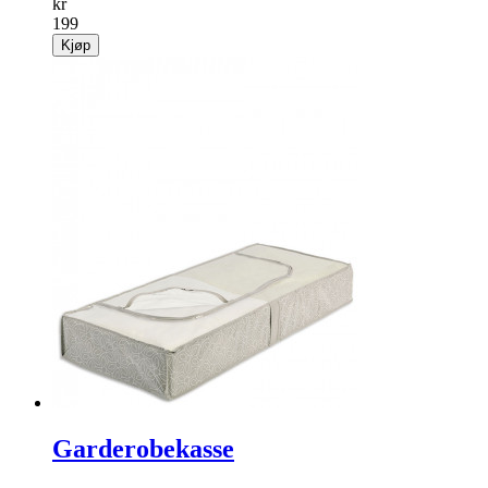
kr
199
Kjøp
Garderobekasse