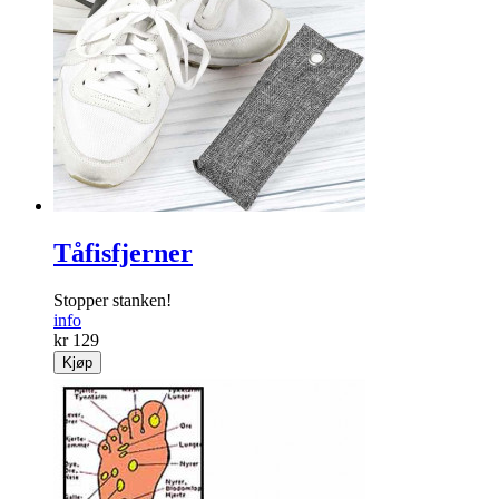
Tåfisfjerner
Stopper stanken!
info
kr 129
Kjøp