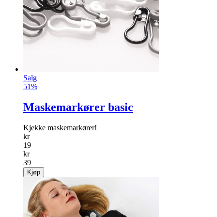
Salg
51%
Maskemarkører basic
Kjekke maskemarkører!
kr
19
kr
39
Kjøp