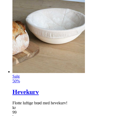
Salg
50%
Hevekurv
Flotte luftige brød med hevekurv!
kr
99