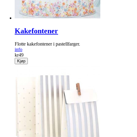
Kakefontener
Flotte kakefontener i pastellfarger.
info
kr
49
Kjøp