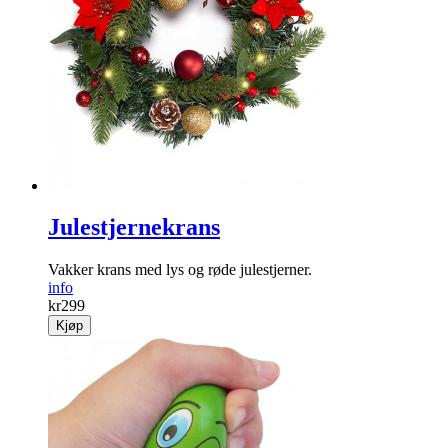
Julestjernekrans
Vakker krans med lys og røde jule­stjerner.
info
kr
299
Kjøp