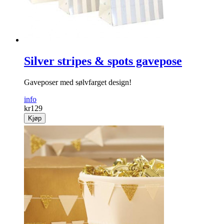
Silver stripes & spots gavepose
Gaveposer med sølvfarget design!
info
kr
129
Kjøp