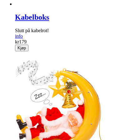
Kabelboks
Slutt på kabelrot!
info
kr
179
Kjøp