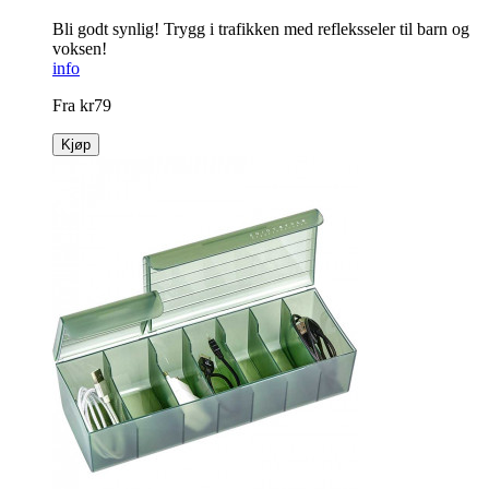
Bli godt synlig! Trygg i trafikken med refleksseler til barn og
voksen!
info
Fra
kr
79
Kjøp