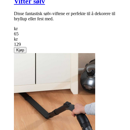
Vifter sølv
Disse fantastisk sølv-viftene er perfekte til å dekorere til
bryllup eller fest med.
kr
65
kr
129
Kjøp