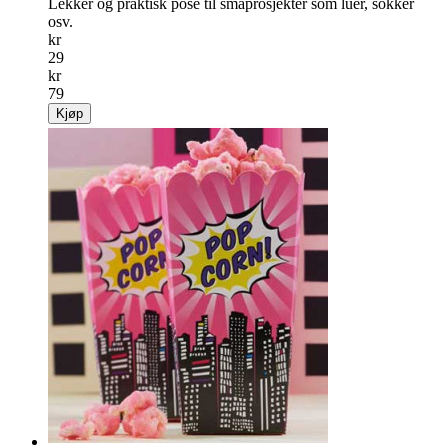
Lekker og praktisk pose til småprosjekter som luer, sokker
osv.
kr
29
kr
79
Kjøp