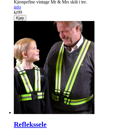
Kjempefine vintage Mr & Mrs skilt i tre.
info
kr
99
Kjøp
Reflekssele