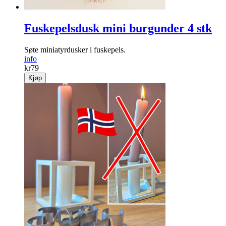
Fuskepelsdusk mini burgunder 4 stk
Søte miniatyrdusker i fuskepels.
info
kr
79
Kjøp