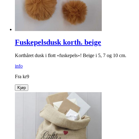
Fuskepelsdusk korth. beige
Korthåret dusk i flott «fuskepels»! Beige i 5, 7 og 10 cm.
info
Fra
kr
9
Kjøp