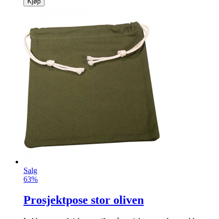
Kjøp
Salg
63%
Prosjektpose stor oliven