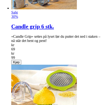
Salg
30%
Candle grip 6 stk.
«Candle Grip» settes på lyset før du putter det ned i staken –
nå står det bent og pent!
kr
69
kr
99
Kjøp