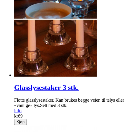
Glasslysestaker 3 stk.
Flotte glasslysestaker. Kan brukes begge veier, til telys eller
«vanlige» lys.Sett med 3 stk.
info
kr
69
Kjøp