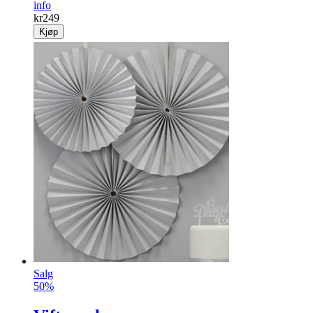
info
kr
249
Kjøp
Salg
50%