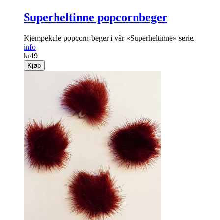
Superheltinne popcornbeger
Kjempekule popcorn-beger i vår «Superheltinne» serie.
info
kr
49
Kjøp