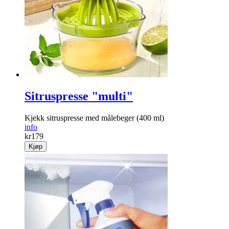
Sitruspresse "multi"
Kjekk sitruspresse med målebeger (400 ml)
info
kr
179
Kjøp