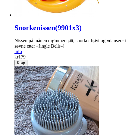
Snorkenissen(9901x3)
Nissen på månen drømmer søtt, snorker høyt og «danser» i
søvne etter «Jingle Bells»!
info
kr
179
Kjøp