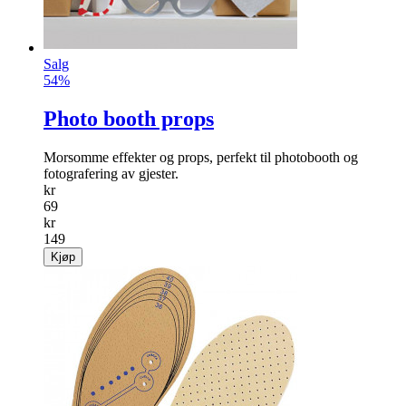
Salg
54%
Photo booth props
Morsomme effekter og props, perfekt til photobooth og
fotografering av gjester.
kr
69
kr
149
Kjøp