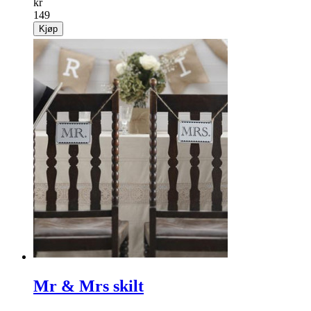
kr
149
Kjøp
Mr & Mrs skilt