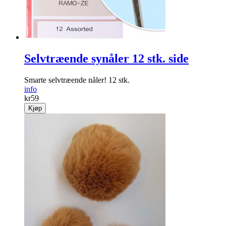
Selvtræende synåler 12 stk. side
Smarte selvtræende nåler! 12 stk.
info
kr
59
Kjøp