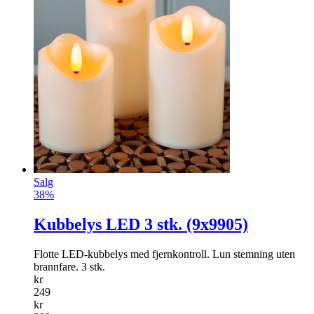
Salg
38%
Kubbelys LED 3 stk. (9x9905)
Flotte LED-kubbelys med fjernkontroll. Lun stemning uten
brannfare. 3 stk.
kr
249
kr