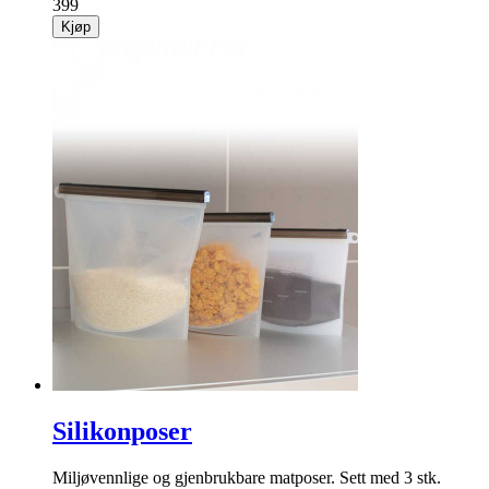
399
Kjøp
Silikonposer
Miljøvennlige og gjenbrukbare matposer. Sett med 3 stk.