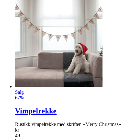
Salg
67%
Vimpelrekke
Rustikk vimpelrekke med skriften «Merry Christmas»
kr
49