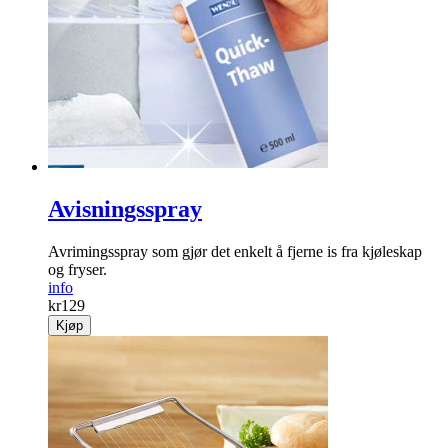
Avisningsspray
Avrimingsspray som gjør det enkelt å fjerne is fra kjøleskap
og fryser.
info
kr
129
Kjøp