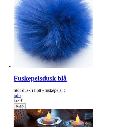
Fuskepelsdusk blå
Stor dusk i flott «fuskepels»!
info
kr
39
Kjøp