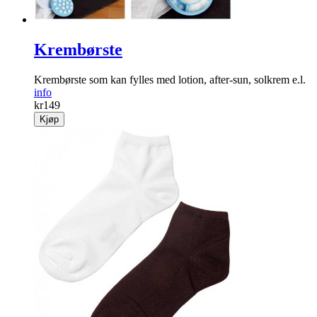
Krembørste
Krembørste som kan fylles med lotion, after-sun, solkrem e.l.
info
kr
149
Kjøp