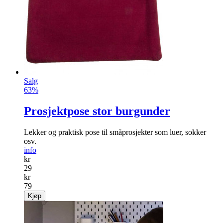
Salg
63%
Prosjektpose stor burgunder
Lekker og praktisk pose til småprosjekter som luer, sokker
osv.
info
kr
29
kr
79
Kjøp