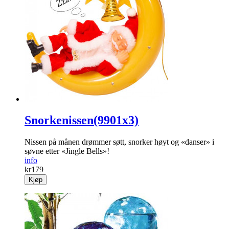
Snorkenissen(9901x3)
Nissen på månen drømmer søtt, snorker høyt og «danser» i
søvne etter «Jingle Bells»!
info
kr
179
Kjøp