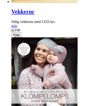
Vekkerur
Stilig vekkerur med LED-lys.
info
kr
199
Kjøp