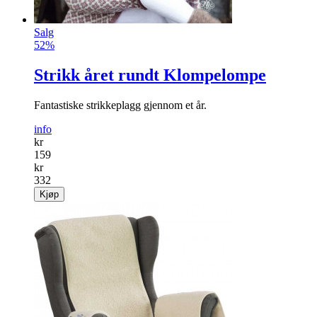
Salg
52%
Strikk året rundt Klompelompe
Fantastiske strikkeplagg gjennom et år.
info
kr
159
kr
332
Kjøp