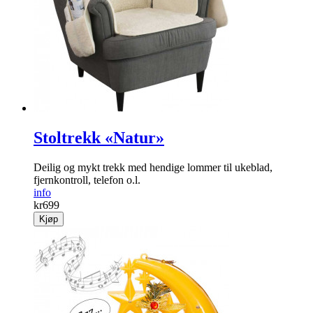
Stoltrekk «Natur»
Deilig og mykt trekk med hendige lommer til ukeblad,
fjernkontroll, telefon o.l.
info
kr
699
Kjøp