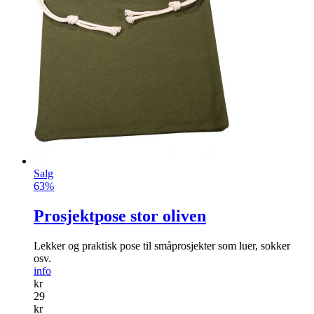
Salg
63%
Prosjektpose stor oliven
Lekker og praktisk pose til småprosjekter som luer, sokker
osv.
info
kr
29
kr