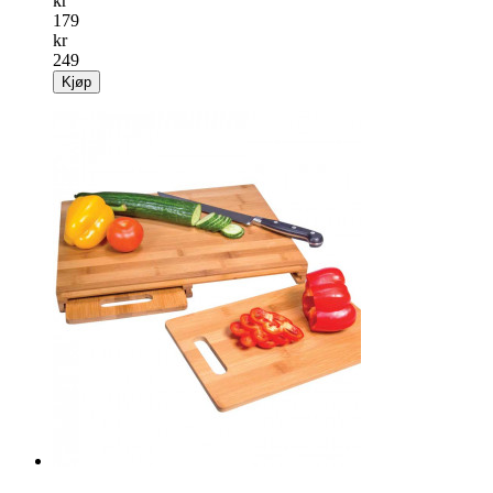
kr
179
kr
249
Kjøp