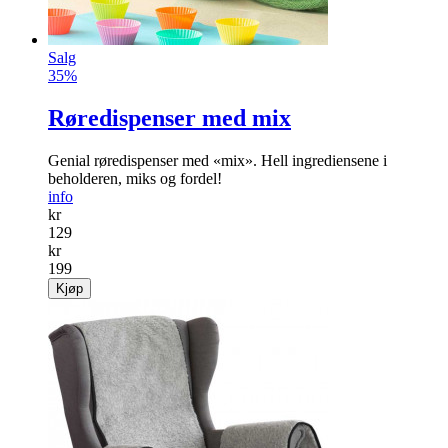
Salg
35%
Røredispenser med mix
Genial røredispenser med «mix». Hell ingrediensene i
beholderen, miks og fordel!
info
kr
129
kr
199
Kjøp