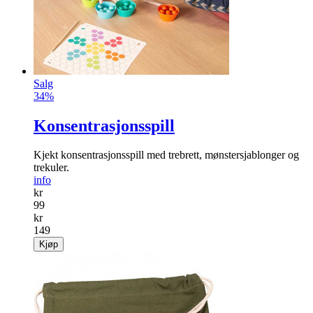
Salg
34%
Konsentrasjonsspill
Kjekt konsentrasjonsspill med trebrett, mønstersjablonger og
trekuler.
info
kr
99
kr
149
Kjøp