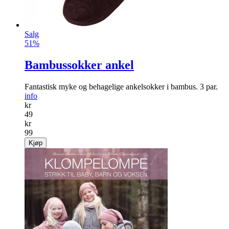
Salg
51%
Bambussokker ankel
Fantastisk myke og behagelige ankelsokker i bambus. 3 par.
info
kr
49
kr
99
Kjøp