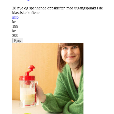
28 nye og spennende oppskrifter, med utgangspunkt i de
klassiske koftene.
info
kr
199
kr
399
Kjøp