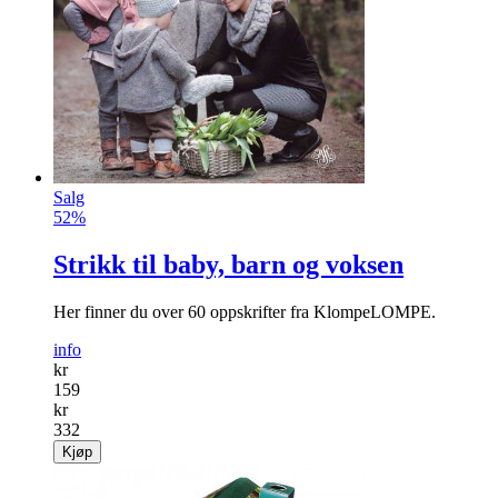
Salg
52%
Strikk til baby, barn og voksen
Her finner du over 60 oppskrifter fra KlompeLOMPE.
info
kr
159
kr
332
Kjøp