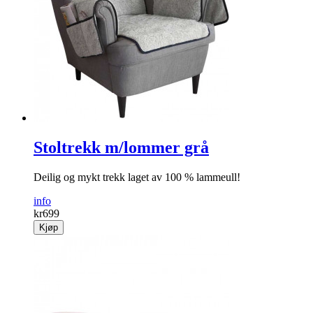
Stoltrekk m/lommer grå
Deilig og mykt trekk laget av 100 % lammeull!
info
kr
699
Kjøp