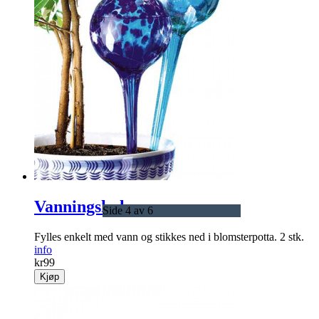
Vanningskuler
Side 4 av 6
Fylles enkelt med vann og stikkes ned i blomsterpotta. 2 stk.
info
kr
99
Kjøp