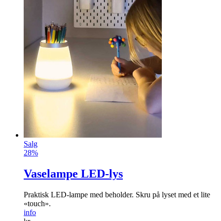
Salg
28%
Vaselampe LED-lys
Praktisk LED-lampe med beholder. Skru på lyset med et lite
«touch».
info