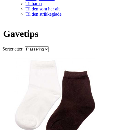
Til barna
Til den som har alt
Til den strikkeglade
Gavetips
Sorter etter: