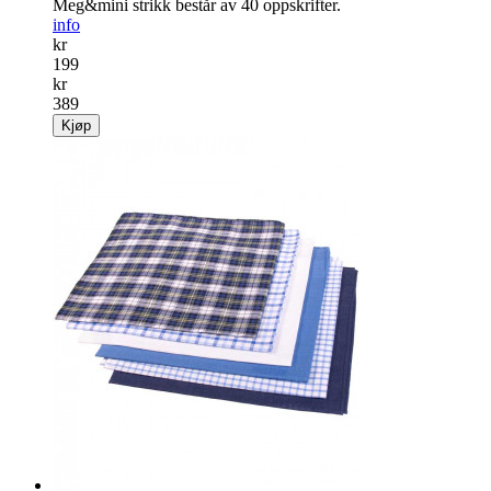
Meg&mini strikk består av 40 oppskrifter.
info
kr
199
kr
389
Kjøp