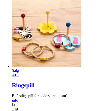
Salg
40%
Ringspill
Et festlig spill for både store og små.
info
kr
149