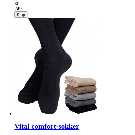
kr
249
Kjøp
Vital comfort-sokker