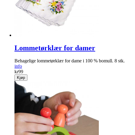
Lommetørklær for damer
Behagelige lommetørklær for dame i 100 % bomull. 8 stk.
info
kr
99
Kjøp