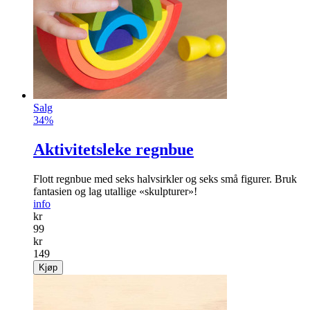
Salg
34%
Aktivitetsleke regnbue
Flott regnbue med seks halvsirkler og seks små figurer. Bruk
fantasien og lag utallige «skulpturer»!
info
kr
99
kr
149
Kjøp