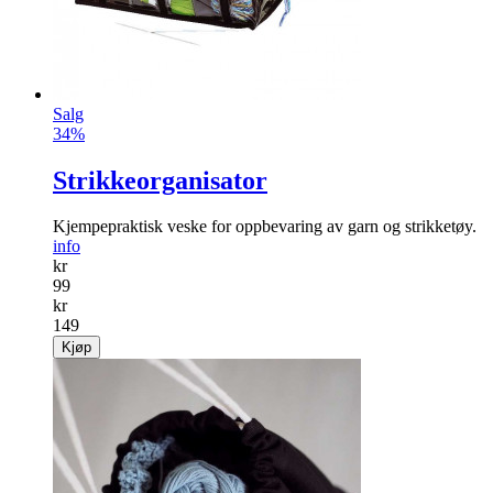
Salg
34%
Strikkeorganisator
Kjempepraktisk veske for oppbevaring av garn og strikketøy.
info
kr
99
kr
149
Kjøp