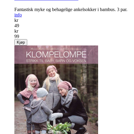
Fantastisk myke og behagelige ankelsokker i bambus. 3 par.
info
kr
49
kr
99
Kjøp