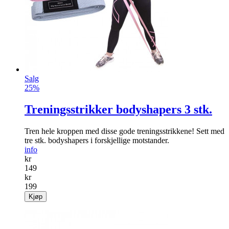
Salg
25%
Treningsstrikker bodyshapers 3 stk.
Tren hele kroppen med disse gode treningsstrikk­ene! Sett med
tre stk. bodyshapers i forskjellige motstander.
info
kr
149
kr
199
Kjøp