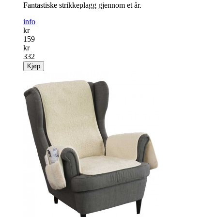
Fantastiske strikkeplagg gjennom et år.
info
kr
159
kr
332
Kjøp