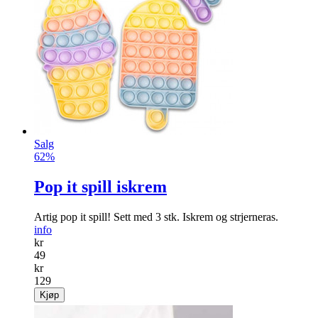
Salg
62%
Pop it spill iskrem
Artig pop it spill! Sett med 3 stk. Iskrem og strjerneras.
info
kr
49
kr
129
Kjøp