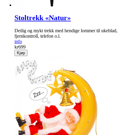
Stoltrekk «Natur»
Deilig og mykt trekk med hendige lommer til ukeblad,
fjernkontroll, telefon o.l.
info
kr
699
Kjøp