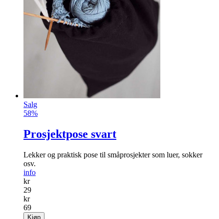
Salg
58%
Prosjektpose svart
Lekker og praktisk pose til småprosjekter som luer, sokker
osv.
info
kr
29
kr
69
Kjøp