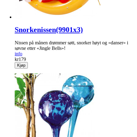
Snorkenissen(9901x3)
Nissen på månen drømmer søtt, snorker høyt og «danser» i
søvne etter «Jingle Bells»!
info
kr
179
Kjøp