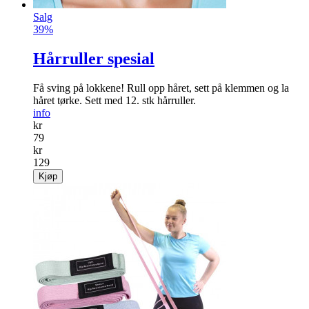
Salg
39%
Hårruller spesial
Få sving på lokkene! Rull opp håret, sett på klemmen og la
håret tørke. Sett med 12. stk hårruller.
info
kr
79
kr
129
Kjøp