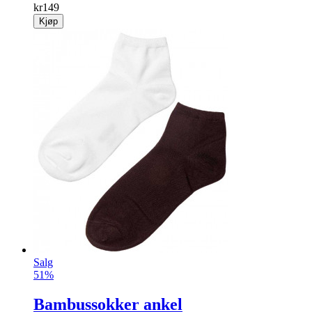
kr
149
Kjøp
Salg
51%
Bambussokker ankel