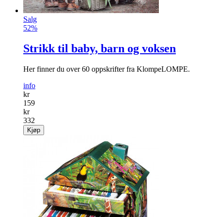
Salg
52%
Strikk til baby, barn og voksen
Her finner du over 60 oppskrifter fra KlompeLOMPE.
info
kr
159
kr
332
Kjøp