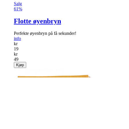
Salg
61%
Flotte øyenbryn
Perfekte øyenbryn på få sekunder!
info
kr
19
kr
49
Kjøp