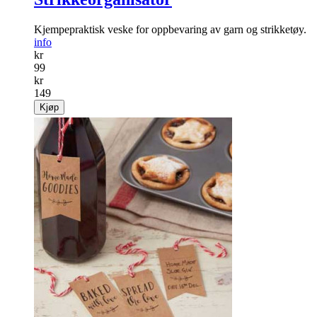
Kjempepraktisk veske for oppbevaring av garn og strikketøy.
info
kr
99
kr
149
Kjøp