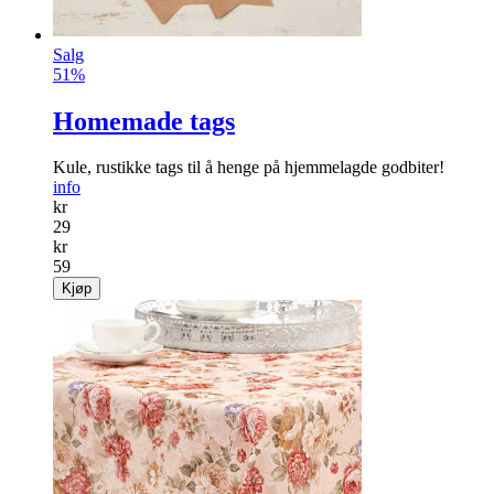
Salg
51%
Homemade tags
Kule, rustikke tags til å henge på hjemmelagde godbiter!
info
kr
29
kr
59
Kjøp