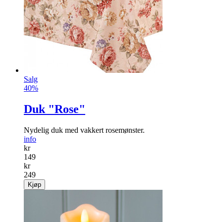
Salg
40%
Duk "Rose"
Nydelig duk med vakkert rosemønster.
info
kr
149
kr
249
Kjøp