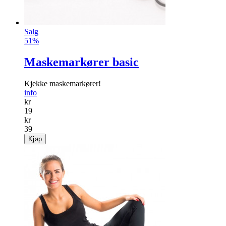
Salg
51%
Maskemarkører basic
Kjekke maskemarkører!
info
kr
19
kr
39
Kjøp