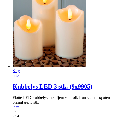
Salg
38%
Kubbelys LED 3 stk. (9x9905)
Flotte LED-kubbelys med fjernkontroll. Lun stemning uten
brannfare. 3 stk.
info
kr
249