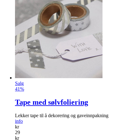
Salg
41%
Tape med sølvfoliering
Lekker tape til å dekorering og gaveinnpakning
info
kr
29
kr