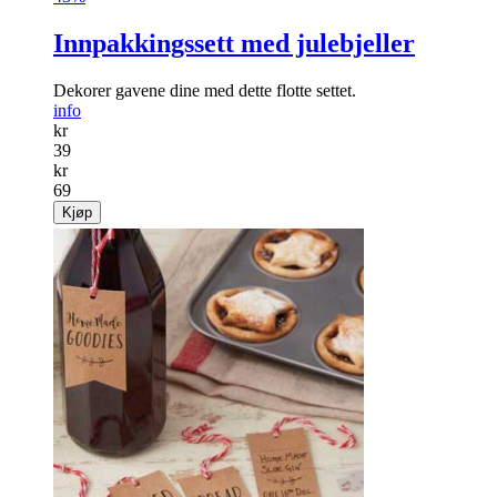
Innpakkingssett med julebjeller
Dekorer gavene dine med dette flotte settet.
info
kr
39
kr
69
Kjøp