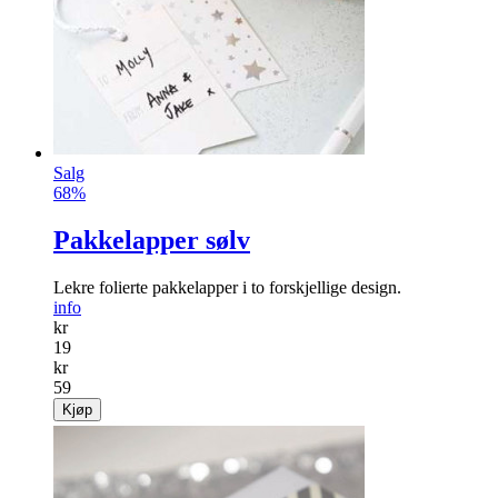
Salg
68%
Pakkelapper sølv
Lekre folierte pakkelapper i to forskjellige design.
info
kr
19
kr
59
Kjøp