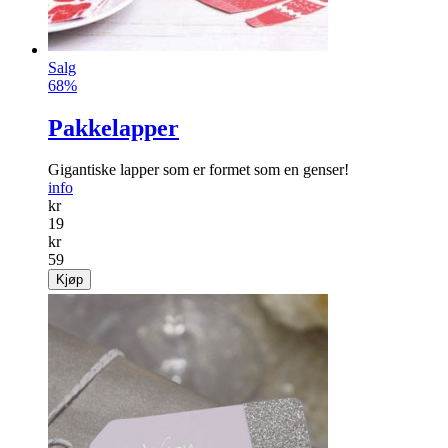
Salg
68%
Pakkelapper
Gigantiske lapper som er formet som en genser!
info
kr
19
kr
59
Kjøp