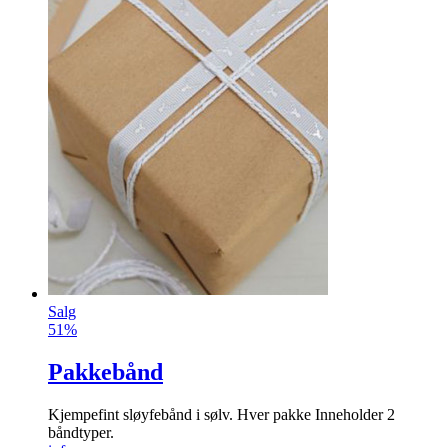
Salg
51%
Pakkebånd
Kjempefint sløyfebånd i sølv. Hver pakke Inneholder 2
båndtyper.