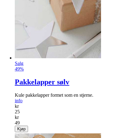
Salg
49%
Pakkelapper sølv
Kule pakkelapper formet som en stjerne.
info
kr
25
kr
49
Kjøp