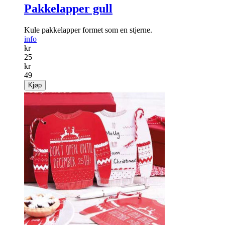
Pakkelapper gull
Kule pakkelapper formet som en stjerne.
info
kr
25
kr
49
Kjøp