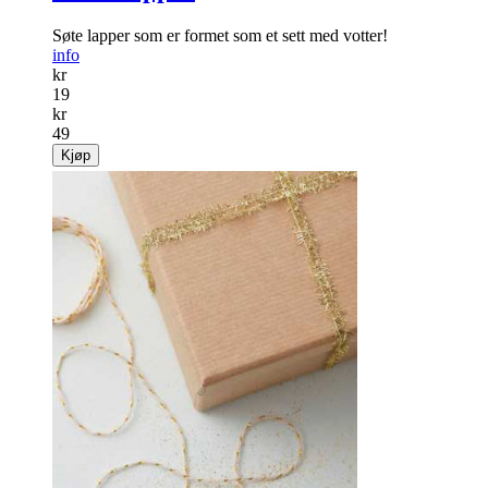
Søte lapper som er formet som et sett med votter!
info
kr
19
kr
49
Kjøp