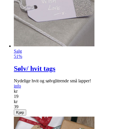
Salg
51%
Sølv/ hvit tags
Nydelige hvit og sølvglitrende små lapper!
info
kr
19
kr
39
Kjøp