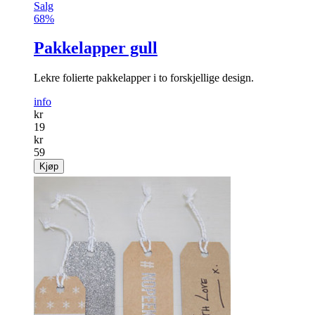
Salg
68%
Pakkelapper gull
Lekre folierte pakkelapper i to forskjellige design.
info
kr
19
kr
59
Kjøp