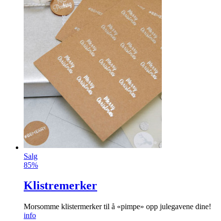
Salg
85%
Klistremerker
Morsomme klistermerker til å «pimpe» opp julegavene dine!
info