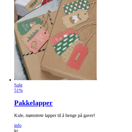
Salg
51%
Pakkelapper
Kule, mønstrete lapper til å henge på gaver!
info
kr