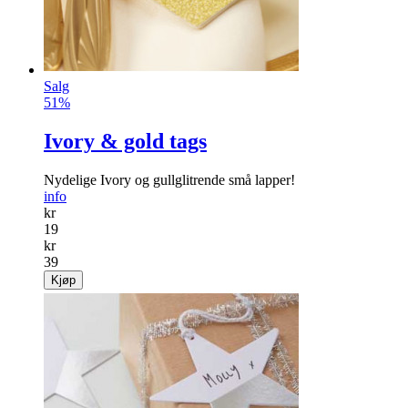
Salg
51%
Ivory & gold tags
Nydelige Ivory og gullglitrende små lapper!
info
kr
19
kr
39
Kjøp