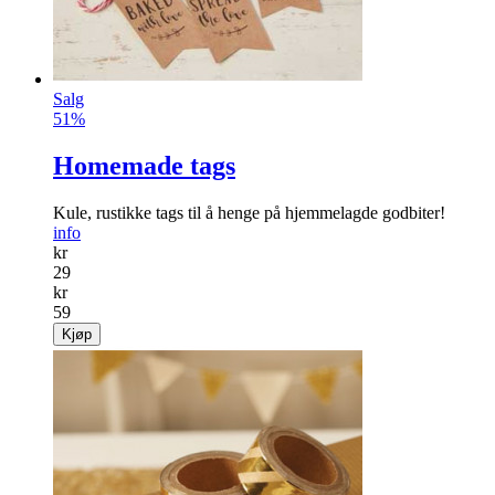
Salg
51%
Homemade tags
Kule, rustikke tags til å henge på hjemmelagde godbiter!
info
kr
29
kr
59
Kjøp