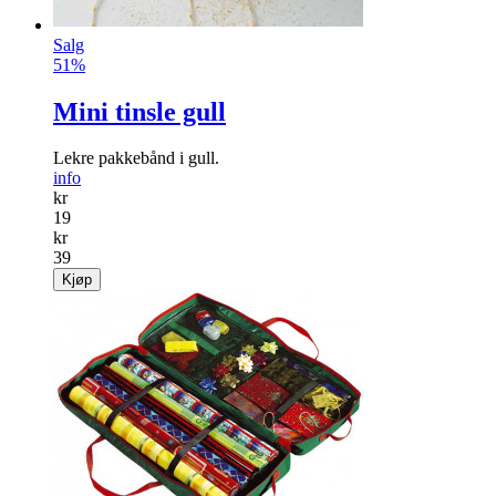
Salg
51%
Mini tinsle gull
Lekre pakkebånd i gull.
info
kr
19
kr
39
Kjøp