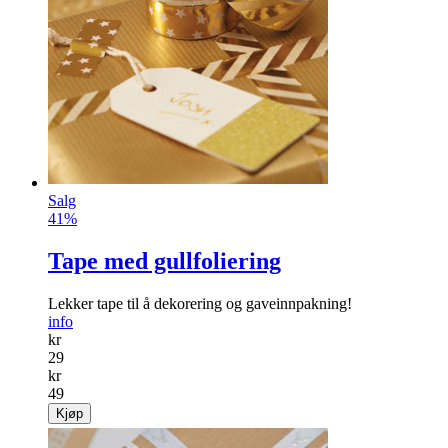
Salg
41%
Tape med gullfoliering
Lekker tape til å dekorering og gaveinnpakning!
info
kr
29
kr
49
Kjøp