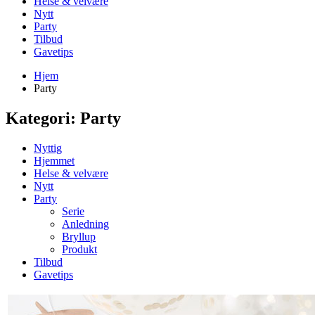
Helse & velvære
Nytt
Party
Tilbud
Gavetips
Hjem
Party
Kategori:
Party
Nyttig
Hjemmet
Helse & velvære
Nytt
Party
Serie
Anledning
Bryllup
Produkt
Tilbud
Gavetips