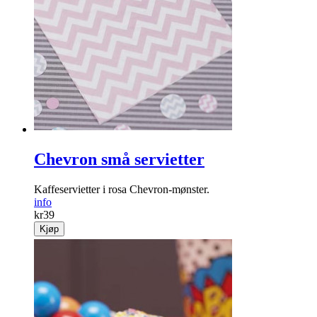
Chevron små servietter
Kaffeservietter i rosa Chevron-mønster.
info
kr
39
Kjøp