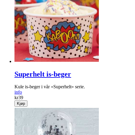
Superhelt is-beger
Kule is-beger i vår «Superhelt» serie.
info
kr
39
Kjøp