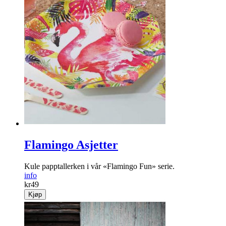
Flamingo Asjetter
Kule papptallerken i vår «Flamingo Fun» serie.
info
kr
49
Kjøp