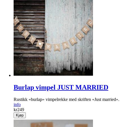
Burlap vimpel JUST MARRIED
Rustikk «burlap» vimpelrekke med skriften «Just married».
info
kr
249
Kjøp