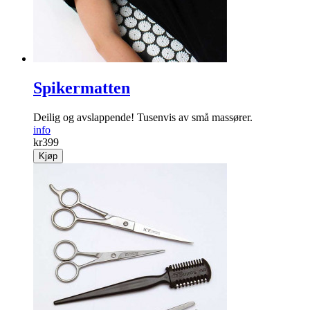
Spikermatten
Deilig og avslappende! Tusenvis av små massører.
info
kr
399
Kjøp