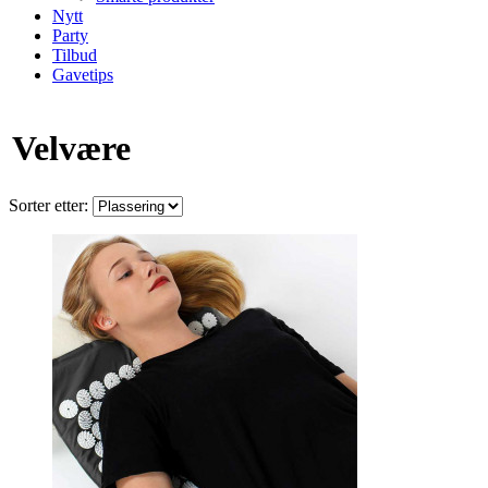
Nytt
Party
Tilbud
Gavetips
Velvære
Sorter etter: