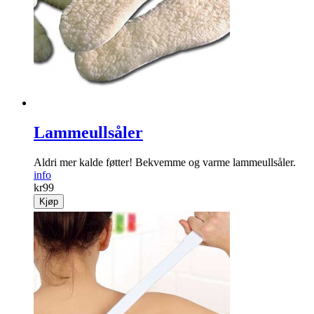
Lammeullsåler
Aldri mer kalde føtter! Bekvemme og varme lammeullsåler.
info
kr
99
Kjøp