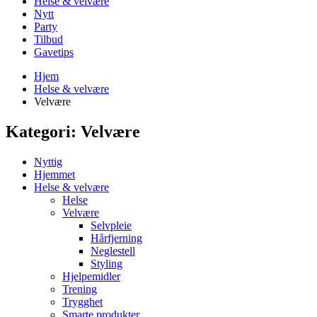
Helse & velvære
Nytt
Party
Tilbud
Gavetips
Hjem
Helse & velvære
Velvære
Kategori:
Velvære
Nyttig
Hjemmet
Helse & velvære
Helse
Velvære
Selvpleie
Hårfjerning
Neglestell
Styling
Hjelpemidler
Trening
Trygghet
Smarte produkter