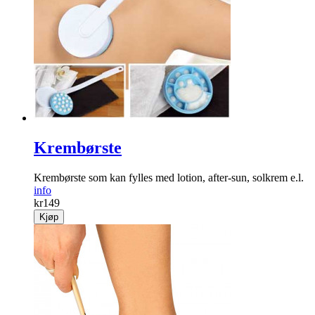
Krembørste
Krembørste som kan fylles med lotion, after-sun, solkrem e.l.
info
kr
149
Kjøp