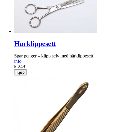
Hårklippesett
Spar penger – klipp selv med hårklippesett!
info
kr
249
Kjøp