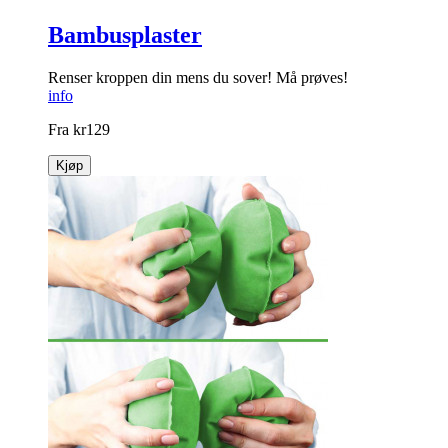
Bambusplaster
Renser kroppen din mens du sover! Må prøves!
info
Fra
kr
129
Kjøp