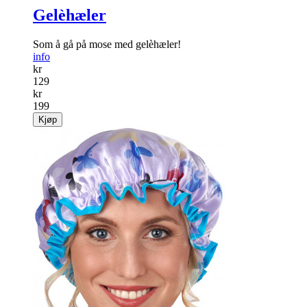
Gelèhæler
Som å gå på mose med gelèhæler!
info
kr
129
kr
199
Kjøp