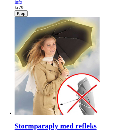
info
kr
79
Kjøp
Stormparaply med refleks