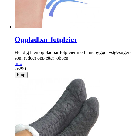
Oppladbar fotpleier
Hendig liten oppladbar fot­pleier med innebygget «støvsuger»
som rydder opp etter jobben.
info
kr
299
Kjøp