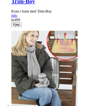
Trim-Boy
Kom i form med Trim-Boy
info
kr
499
Kjøp