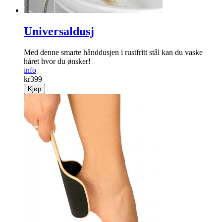
Universaldusj
Med denne smarte hånddusjen i rustfritt stål kan du vaske
håret hvor du ønsker!
info
kr
399
Kjøp