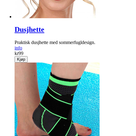
Dusjhette
Praktisk dusjhette med sommerfugl­design.
info
kr
99
Kjøp