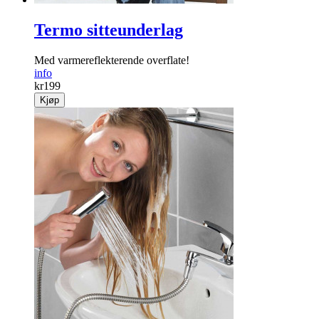
Termo sitteunderlag
Med varme­reflekterende overflate!
info
kr
199
Kjøp