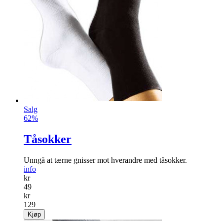
Salg
62%
Tåsokker
Unngå at tærne gnisser mot hverandre med tåsokker.
info
kr
49
kr
129
Kjøp