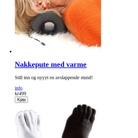
Nakkepute med varme
Still inn og nyyyt en avslappende stund!
info
kr
499
Kjøp