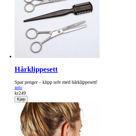
Hårklippesett
Spar penger – klipp selv med hårklippesett!
info
kr
249
Kjøp