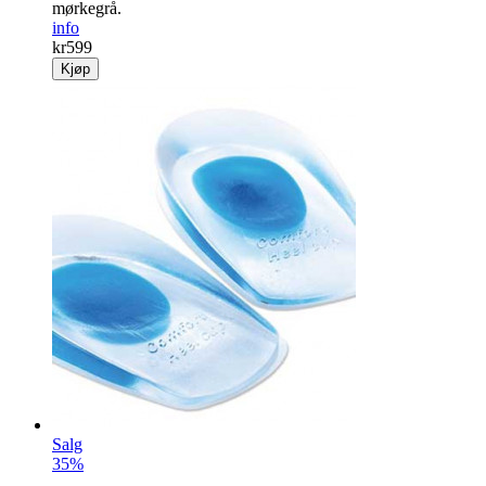
mørkegrå.
info
kr
599
Kjøp
Salg
35%