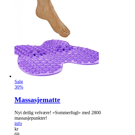
Salg
30%
Massasjematte
Nyt deilig velvære! «Sommerfugl» med 2800
massasjepunkter!
info
kr
69