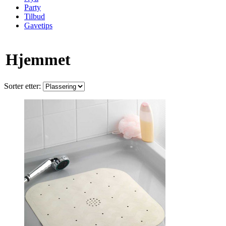
Party
Tilbud
Gavetips
Hjemmet
Sorter etter: