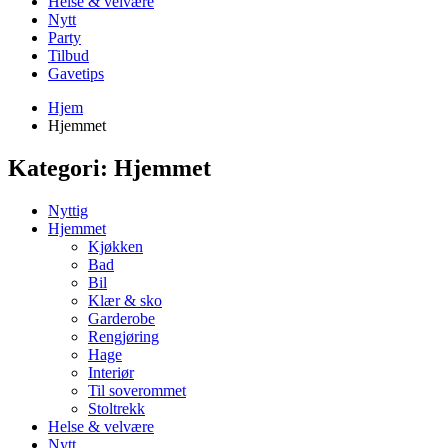
Helse & velvære
Nytt
Party
Tilbud
Gavetips
Hjem
Hjemmet
Kategori:
Hjemmet
Nyttig
Hjemmet
Kjøkken
Bad
Bil
Klær & sko
Garderobe
Rengjøring
Hage
Interiør
Til soverommet
Stoltrekk
Helse & velvære
Nytt