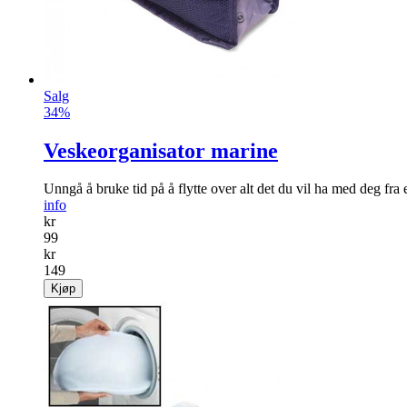
Salg
34%
Veskeorganisator marine
Unngå å bruke tid på å flytte over alt det du vil ha med deg fra 
info
kr
99
kr
149
Kjøp