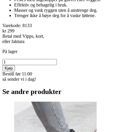
Effektiv og beha­gelig i bruk.
Masser og vask ryggen uten å anstrenge deg.
Trenger ikke å bøye deg for å vaske ­føttene.
Varekode:
8133
kr 299
Betal med Vipps, kort,
eller faktura
På lager
Kjøp
Bestill før 11:00
så sender vi i dag!
Se andre produkter