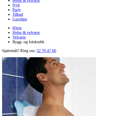
Helse & velvære
Nytt
Party
Tilbud
Gavetips
Hjem
Helse & velvære
Velvære
Rygg- og fotskrubb
Spørsmål? Ring oss:
52 70 47 00