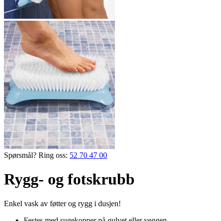
Spørsmål? Ring oss:
52 70 47 00
Rygg- og fotskrubb
Enkel vask av føtter og rygg i dusjen!
Festes med sugekopper på gulvet eller veggen.