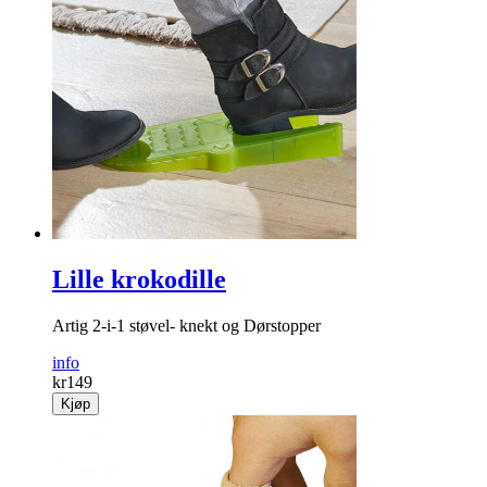
Lille krokodille
Artig 2-i-1 støvel- knekt og Dørstopper
info
kr
149
Kjøp