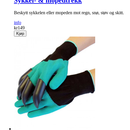
Sykkel- & mopedtrekk
Beskytt sykkelen eller mopeden mot regn, snø, støv og skitt.
info
kr
149
Kjøp