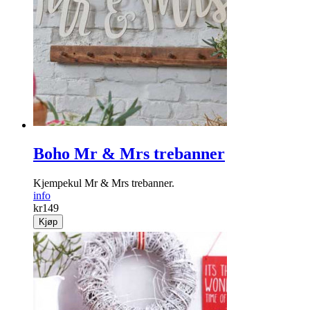
Boho Mr & Mrs trebanner
Kjempekul Mr & Mrs trebanner.
info
kr
149
Kjøp