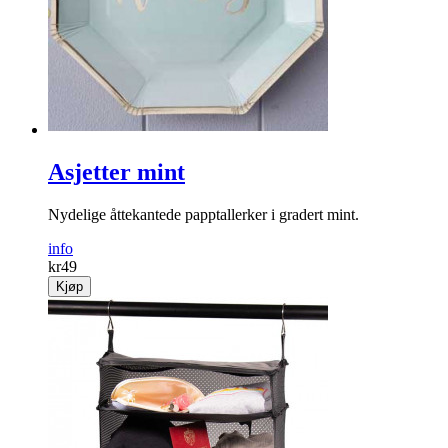
Asjetter mint
Nydelige åttekantede papptallerker i gradert mint.
info
kr
49
Kjøp