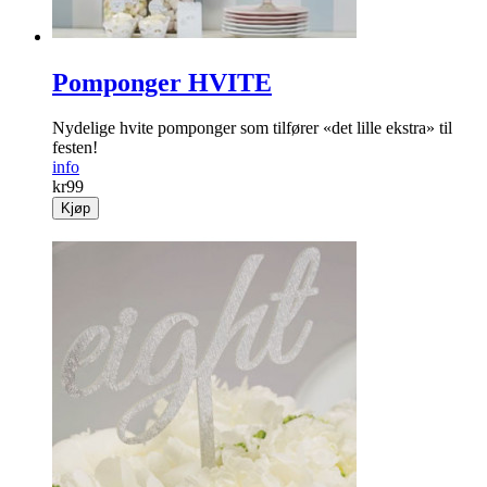
Pomponger HVITE
Nydelige hvite pomponger som tilfører «det lille ekstra» til
festen!
info
kr
99
Kjøp