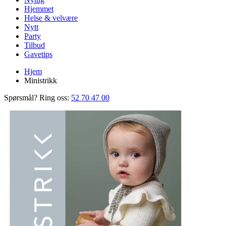
Hjemmet
Helse & velvære
Nytt
Party
Tilbud
Gavetips
Hjem
Ministrikk
Spørsmål? Ring oss:
52 70 47 00