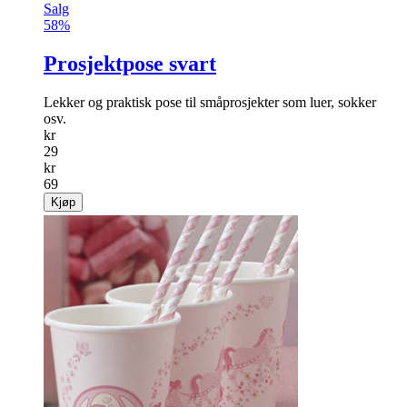
Salg
58%
Prosjektpose svart
Lekker og praktisk pose til småprosjekter som luer, sokker
osv.
kr
29
kr
69
Kjøp