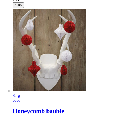
Kjøp
Salg
63%
Honeycomb bauble