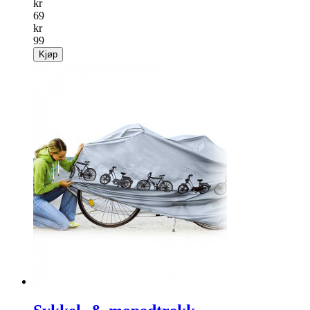
kr
69
kr
99
Kjøp