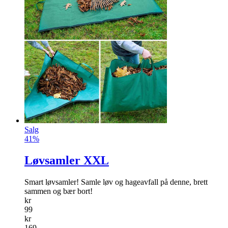
Salg
41%
Løvsamler XXL
Smart løvsamler! Samle løv og hageavfall på denne, brett
sammen og bær bort!
kr
99
kr
169