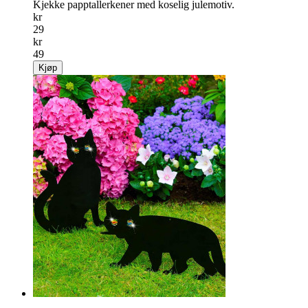
Kjekke papptallerkener med koselig julemotiv.
kr
29
kr
49
Kjøp