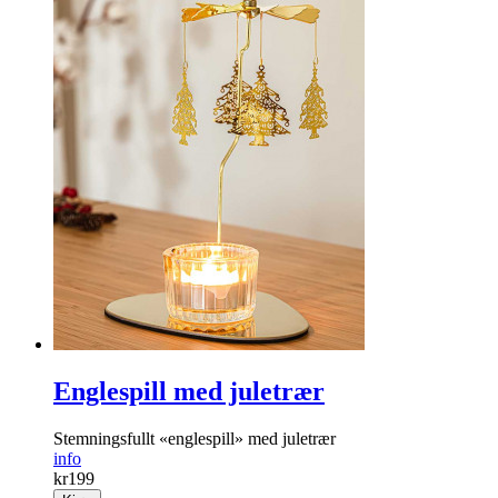
Englespill med juletrær
Stemningsfullt «englespill» med juletrær
info
kr
199