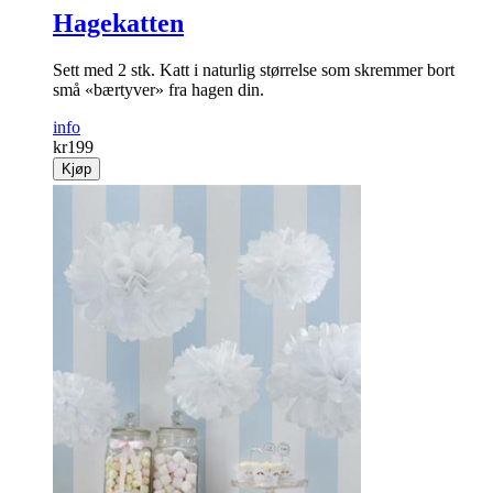
Hagekatten
Sett med 2 stk. Katt i naturlig størrelse som skremmer bort
små «bærtyver» fra hagen din.
info
kr
199
Kjøp