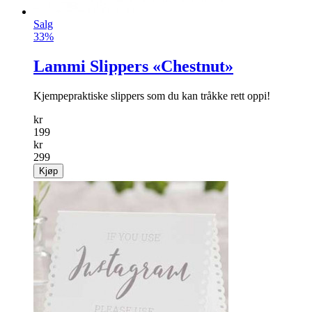
Salg
33%
Lammi Slippers «Chestnut»
Kjempepraktiske slippers som du kan tråkke rett oppi!
kr
199
kr
299
Kjøp