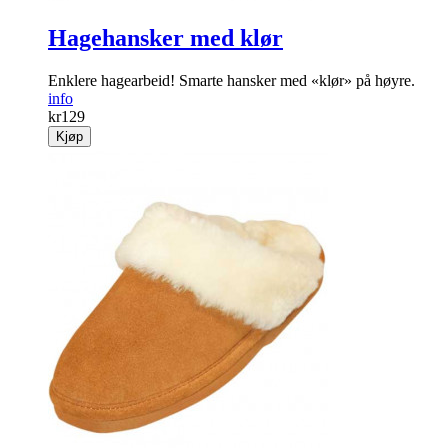
Hagehansker med klør
Enklere hagearbeid! Smarte hansker med «klør» på høyre.
info
kr
129
Kjøp