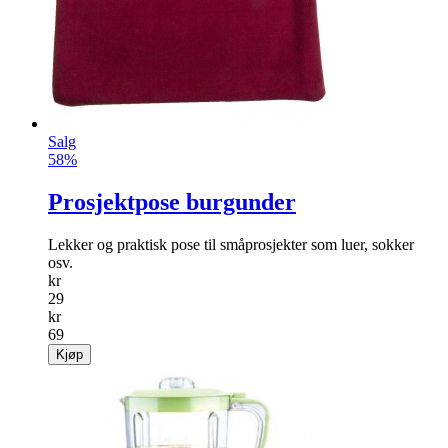
Salg
58%
Prosjektpose burgunder
Lekker og praktisk pose til småprosjekter som luer, sokker
osv.
kr
29
kr
69
Kjøp