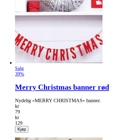
Salg
39%
Merry Christmas banner rød
Nydelig «MERRY CHRISTMAS» banner.
kr
79
kr
129
Kjøp