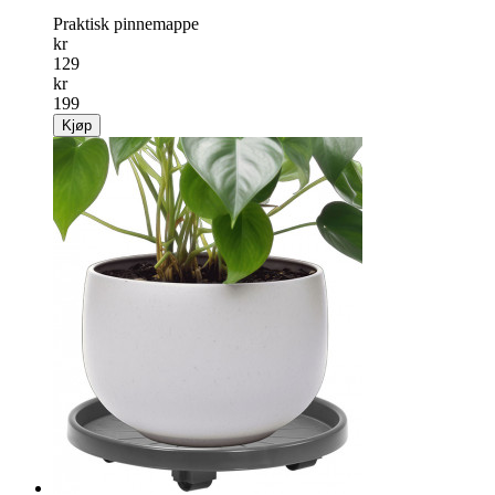
Praktisk pinnemappe
kr
129
kr
199
Kjøp