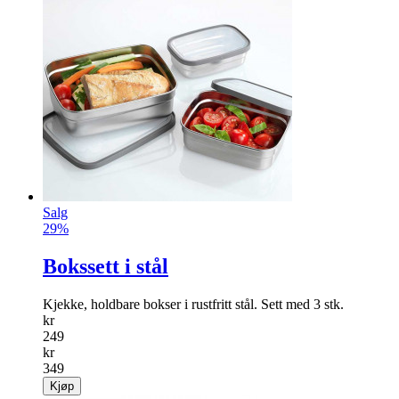
Salg
29%
Bokssett i stål
Kjekke, holdbare bokser i rustfritt stål. Sett med 3 stk.
kr
249
kr
349
Kjøp