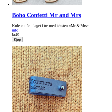
Boho Confetti Mr and Mrs
Kule confetti laget i tre med teksten «Mr & Mrs»
info
kr
49
Kjøp