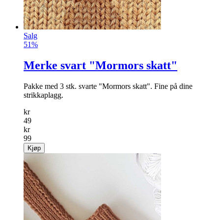
Salg
51%
Merke svart "Mormors skatt"
Pakke med 3 stk. svarte "Mormors skatt". Fine på dine
strikkaplagg.
kr
49
kr
99
Kjøp