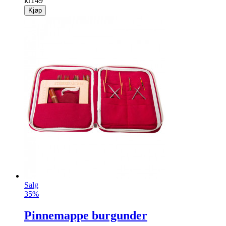
kr
149
Kjøp
Salg
35%
Pinnemappe burgunder