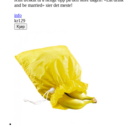
and be married» sier det meste!
info
kr
129
Kjøp