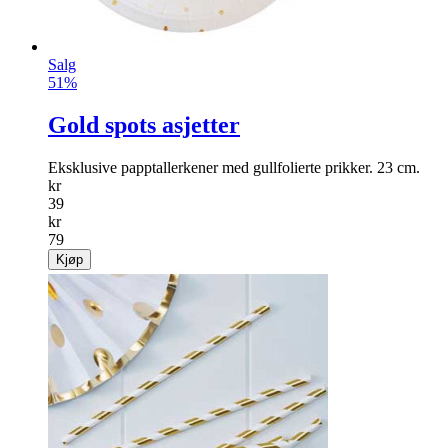
Salg
51%
Gold spots asjetter
Eksklusive papptallerkener med gullfolierte prikker. 23 cm.
kr
39
kr
79
Kjøp