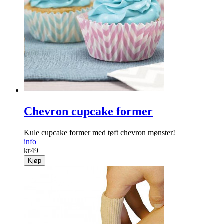
Chevron cupcake former
Kule cupcake former med tøft chevron mønster!
info
kr
49
Kjøp