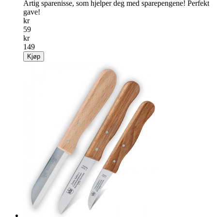
Artig sparenisse, som hjelper deg med sparepengene! Perfekt
gave!
kr
59
kr
149
Kjøp