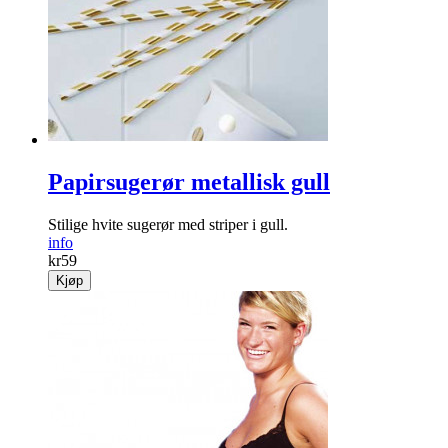
Papirsugerør metallisk gull
Stilige hvite sugerør med striper i gull.
info
kr
59
Kjøp