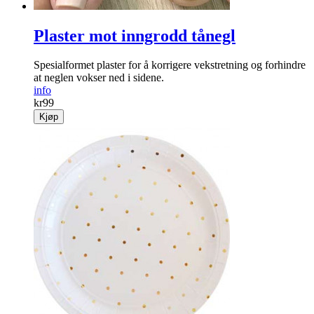
Plaster mot inngrodd tånegl
Spesialformet ­plaster for å ­korrigere vekst­retning og forhindre
at neglen vokser ned i sidene.
info
kr
99
Kjøp