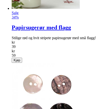
Salg
34%
Papirsugerør med flagg
Stilige rød og hvit stripete papirsugerør med små flagg!
kr
39
kr
59
Kjøp