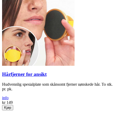
Hårfjerner for ansikt
Hud­vennlig spesial­plate som skånsomt fjerner uønskede hår. To stk.
pr. pk.
info
kr 149
Kjøp