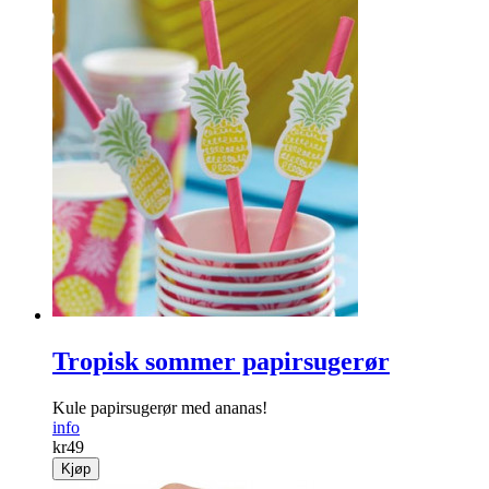
Tropisk sommer papirsugerør
Kule papirsugerør med ananas!
info
kr
49
Kjøp