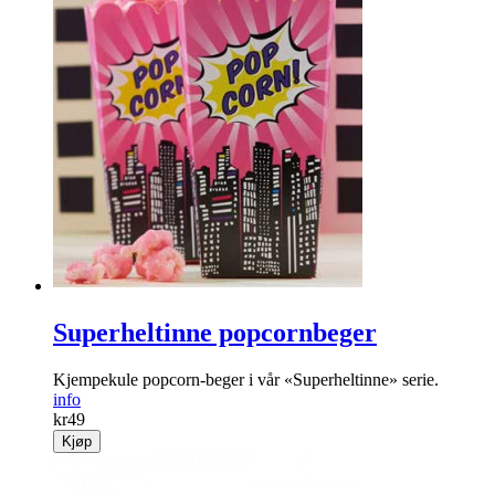
Superheltinne popcornbeger
Kjempekule popcorn-beger i vår «Superheltinne» serie.
info
kr
49
Kjøp