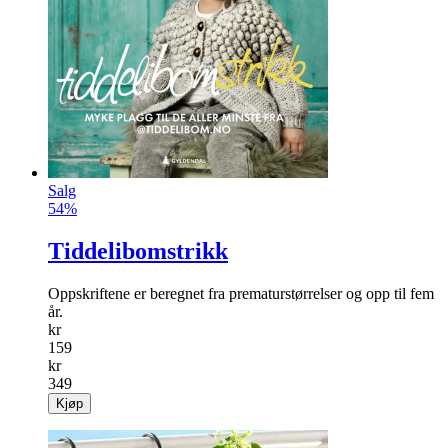
Salg
54%
Tiddelibomstrikk
Oppskriftene er beregnet fra prematurstørrelser og opp til fem
år.
kr
159
kr
349
Kjøp