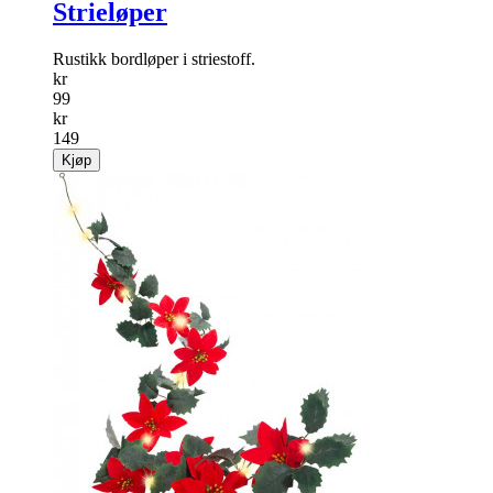
Strieløper
Rustikk bordløper i striestoff.
kr
99
kr
149
Kjøp