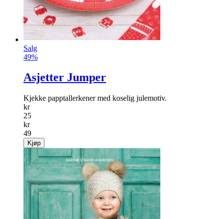
Salg
49%
Asjetter Jumper
Kjekke papptallerkener med koselig julemotiv.
kr
25
kr
49
Kjøp