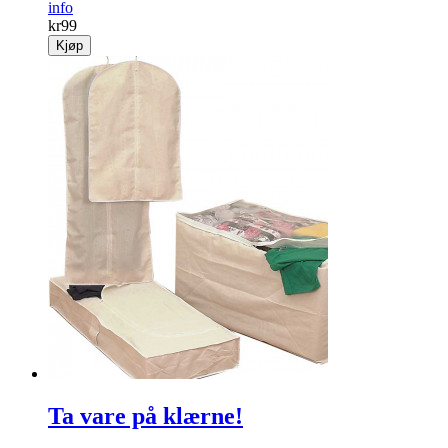
info
kr
99
Kjøp
Ta vare på klærne!