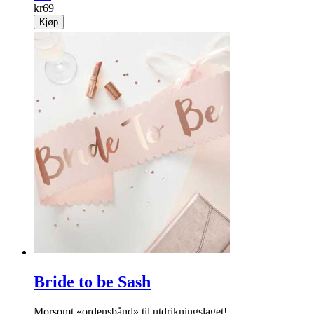
kr
69
Kjøp
Bride to be Sash
Morsomt «ordensbånd» til utdrikningslaget!