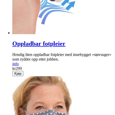
Oppladbar fotpleier
Hendig liten oppladbar fot­pleier med innebygget «støvsuger»
som rydder opp etter jobben.
info
kr
299
Kjøp