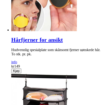
Hårfjerner for ansikt
Hud­vennlig spesial­plate som skånsomt fjerner uønskede hår.
To stk. pr. pk.
info
kr
149
Kjøp