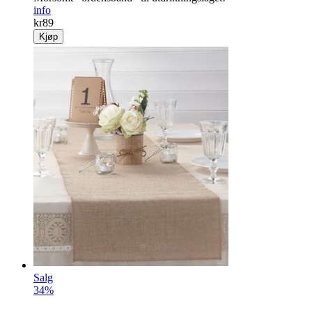
info
kr
89
Kjøp
Salg
34%