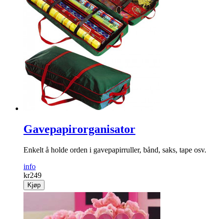
Gavepapirorganisator
Enkelt å holde orden i gavepapirruller, bånd, saks, tape osv.
info
kr
249
Kjøp