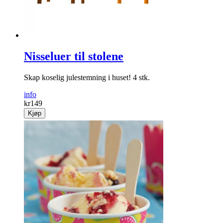
Nisseluer til stolene
Skap koselig julestemning i huset! 4 stk.
info
kr
149
Kjøp