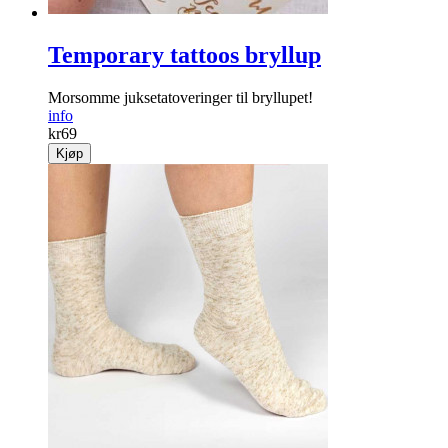
Temporary tattoos bryllup
Morsomme juksetatoveringer til bryllupet!
info
kr
69
Kjøp