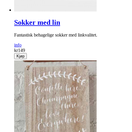
Sokker med lin
Fantastisk behagelige sokker med linkvalitet.
info
kr
149
Kjøp