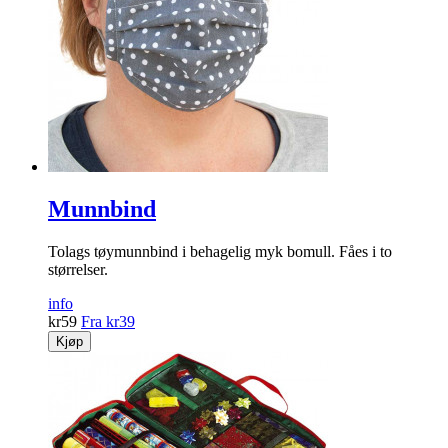
Munnbind
Tolags tøymunnbind i behagelig myk bomull. Fåes i to
størrelser.
info
kr
59
Fra
kr
39
Kjøp