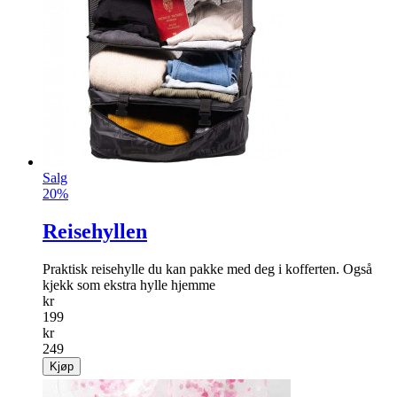
Salg
20%
Reisehyllen
Praktisk reisehylle du kan pakke med deg i kofferten. Også
kjekk som ekstra hylle hjemme
kr
199
kr
249
Kjøp