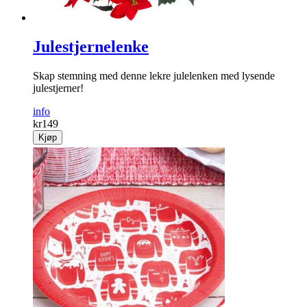
Julestjernelenke
Skap stemning med denne lekre julelenken med lysende
julestjerner!
info
kr
149
Kjøp