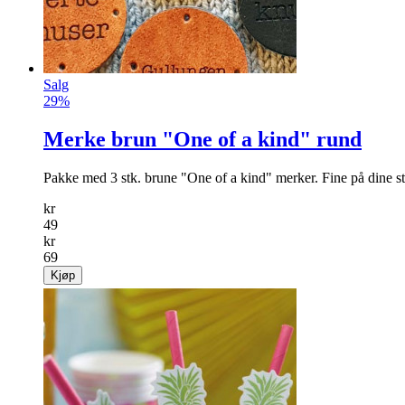
Salg
29%
Merke brun "One of a kind" rund
Pakke med 3 stk. brune "One of a kind" merker. Fine på dine s
kr
49
kr
69
Kjøp