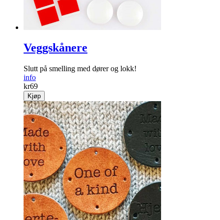
Veggskånere
Slutt på ­smelling med dører og lokk!
info
kr
69
Kjøp