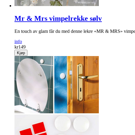
Mr & Mrs vimpelrekke sølv
En touch av glam får du med denne lekre «MR & MRS» vimpele
info
kr
149
Kjøp