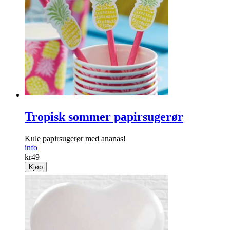
Tropisk sommer papirsugerør
Kule papirsugerør med ananas!
info
kr
49
Kjøp