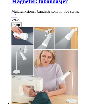
Magnetisk tåbandasjer
Multifunksjonell bandasje som gir god støtte.
info
kr
149
Kjøp