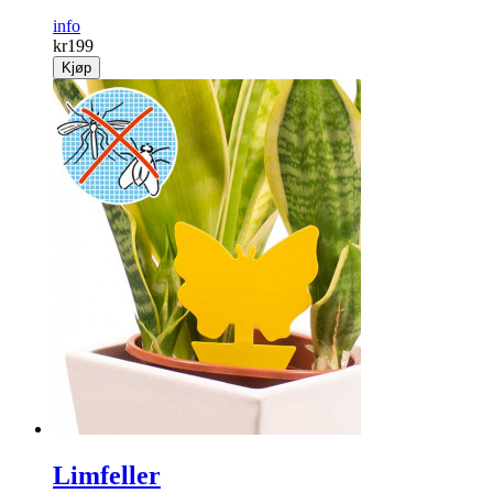
info
kr
199
Kjøp
Limfeller