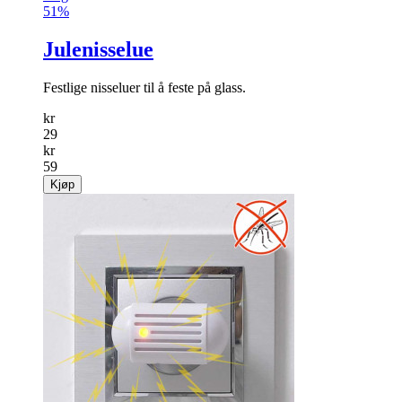
51%
Julenisselue
Festlige nisseluer til å feste på glass.
kr
29
kr
59
Kjøp