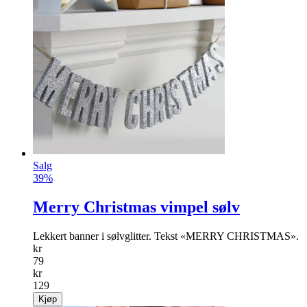
Salg
39%
Merry Christmas vimpel sølv
Lekkert banner i sølvglitter. Tekst «MERRY CHRISTMAS».
kr
79
kr
129
Kjøp