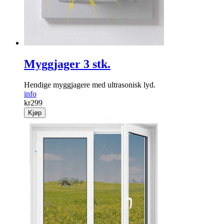
Myggjager 3 stk.
Hendige mygg­jagere med ultrasonisk lyd.
info
kr
299
Kjøp