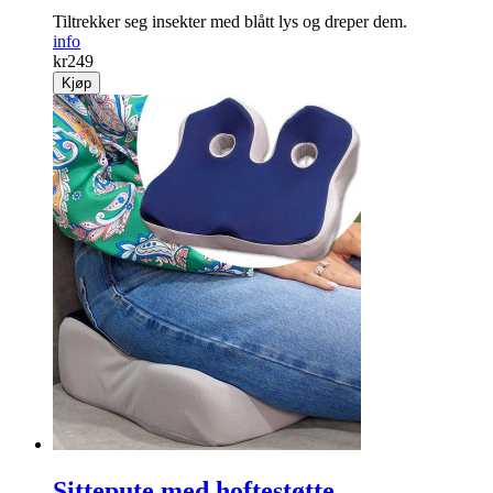
Tiltrekker seg insekter med blått lys og dreper dem.
info
kr
249
Kjøp
Sittepute med hoftestøtte