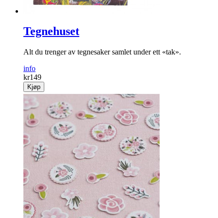
Tegnehuset
Alt du trenger av tegnesaker samlet under ett «tak».
info
kr
149
Kjøp