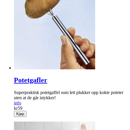
Potetgafler
Superpraktisk potetgaffel som lett plukker opp kokte poteter
uten at de går istykker!
info
kr
59
Kjøp