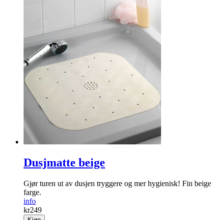
Dusjmatte beige
Gjør turen ut av dusjen tryggere og mer hygienisk! Fin beige
farge.
info
kr
249
Kjøp