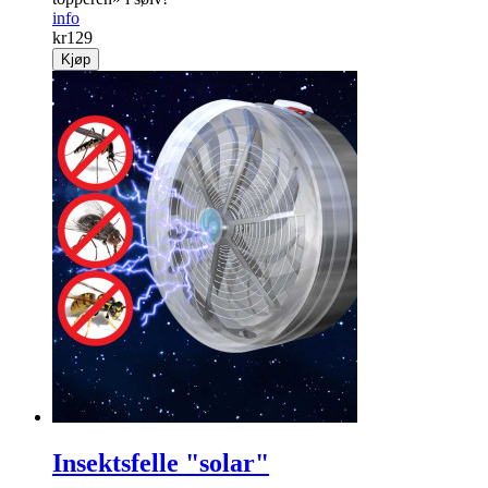
info
kr
129
Kjøp
Insektsfelle "solar"