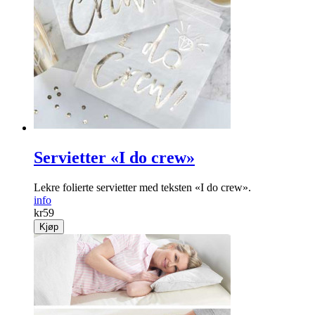
Servietter «I do crew»
Lekre folierte servietter med teksten «I do crew».
info
kr
59
Kjøp