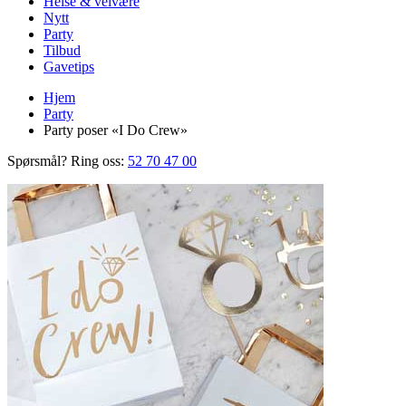
Helse & velvære
Nytt
Party
Tilbud
Gavetips
Hjem
Party
Party poser «I Do Crew»
Spørsmål? Ring oss:
52 70 47 00