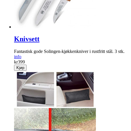
Knivsett
Fantastisk gode Solingen-kjøkkenkniver i rustfritt stål. 3 stk.
info
kr
399
Kjøp