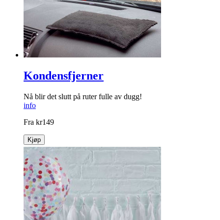
Kondensfjerner
Nå blir det slutt på ruter fulle av dugg!
info
Fra
kr
149
Kjøp