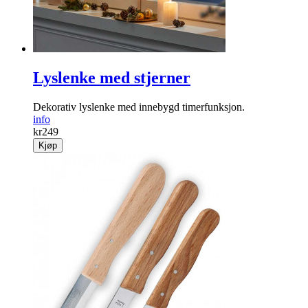
Lyslenke med stjerner
Dekorativ lyslenke med innebygd timerfunksjon.
info
kr
249
Kjøp