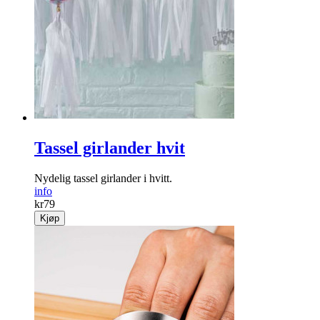
Tassel girlander hvit
Nydelig tassel girlander i hvitt.
info
kr
79
Kjøp