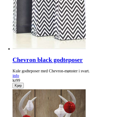
Chevron black godteposer
Kule godteposer med Chevron-mønster i svart.
info
kr
99
Kjøp