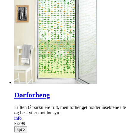
Dørforheng
Luften får sirkulere fritt, men forhenget holder ­insektene ute
og beskytter mot innsyn.
info
kr
399
Kjøp