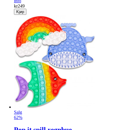
info
kr
249
Kjøp
Salg
62%
Pop it spill regnbue