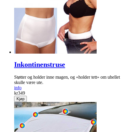
Inkontinenstruse
Støtter og holder inne magen, og «holder tett» om uhellet
skulle være ute.
info
kr
349
Kjøp