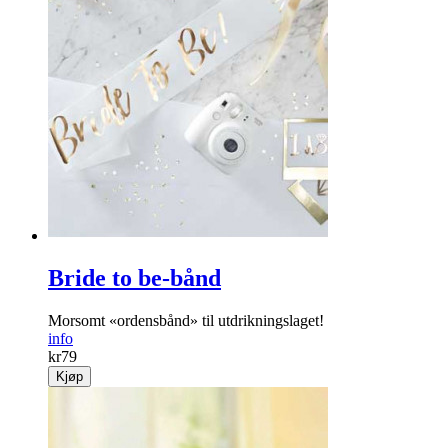
Bride to be-bånd
Morsomt «ordensbånd» til utdrikningslaget!
info
kr
79
Kjøp