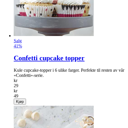
Salg
41%
Confetti cupcake topper
Kule cupcake-topper i 6 ulike farger. Perfekte til resten av vår
«Confetti»-serie.
kr
29
kr
49
Kjøp