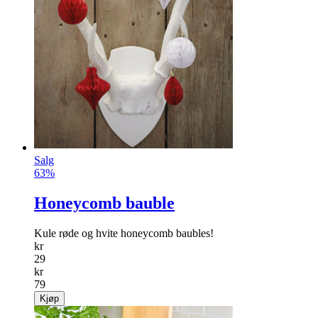
Salg
63%
Honeycomb bauble
Kule røde og hvite honeycomb baubles!
kr
29
kr
79
Kjøp