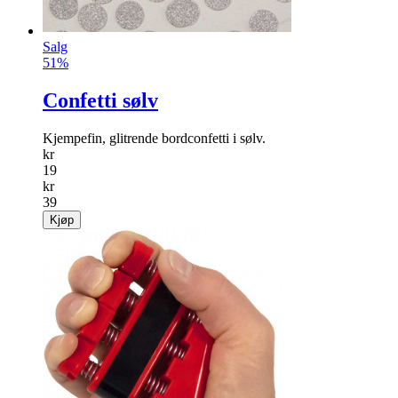
Salg
51%
Confetti sølv
Kjempefin, glitrende bordconfetti i sølv.
kr
19
kr
39
Kjøp