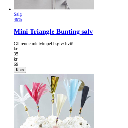
Salg
49%
Mini Triangle Bunting sølv
Glitrende minivimpel i sølv/ hvit!
kr
35
kr
69
Kjøp