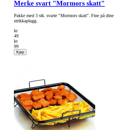
Merke svart "Mormors skatt"
Pakke med 3 stk. svarte "Mormors skatt". Fine på dine
strikkaplagg.
kr
49
kr
99
Kjøp