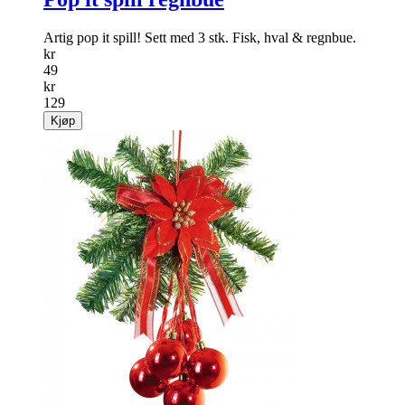
Artig pop it spill! Sett med 3 stk. Fisk, hval & regnbue.
kr
49
kr
129
Kjøp