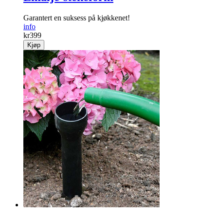
Garantert en suksess på kjøkkenet!
info
kr
399
Kjøp