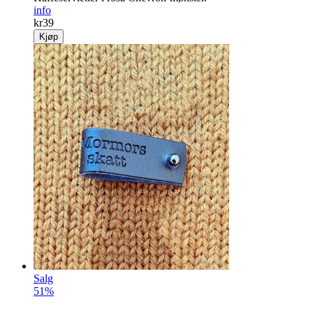
info
kr
39
Kjøp
Salg
51%