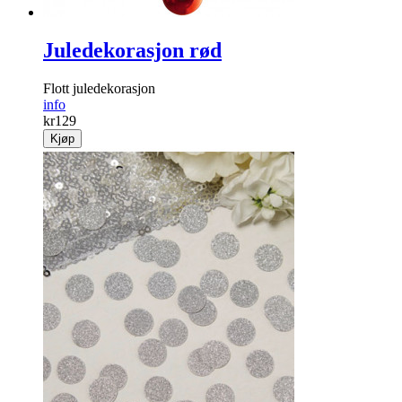
Juledekorasjon rød
Flott juledekorasjon
info
kr
129
Kjøp