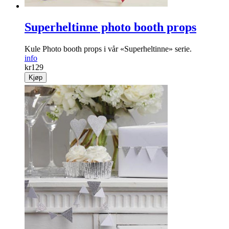
Superheltinne photo booth props
Kule Photo booth props i vår «Superheltinne» serie.
info
kr
129
Kjøp