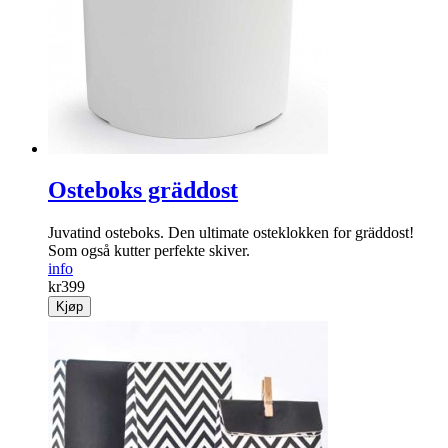
Osteboks gräddost
Juvatind osteboks. Den ultimate osteklokken for gräddost!
Som også kutter perfekte skiver.
info
kr
399
Kjøp