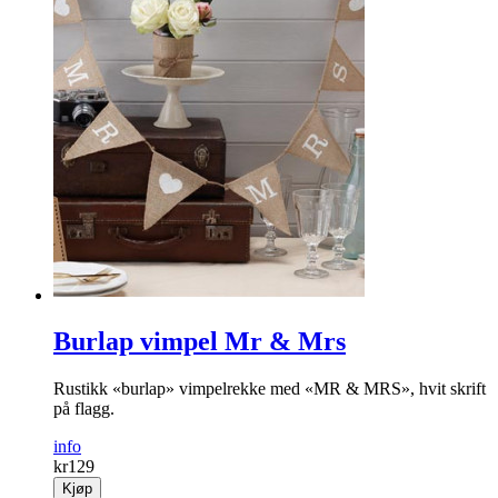
Burlap vimpel Mr & Mrs
Rustikk «burlap» vimpelrekke med «MR & MRS», hvit skrift
på flagg.
info
kr
129
Kjøp