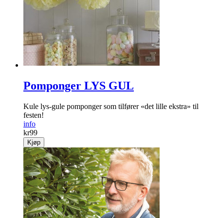
Pomponger LYS GUL
Kule lys-gule pomponger som tilfører «det lille ekstra» til
festen!
info
kr
99
Kjøp