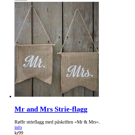
Mr and Mrs Strie-flagg
Røffe strieflagg med påskriften «Mr & Mrs».
info
kr
99