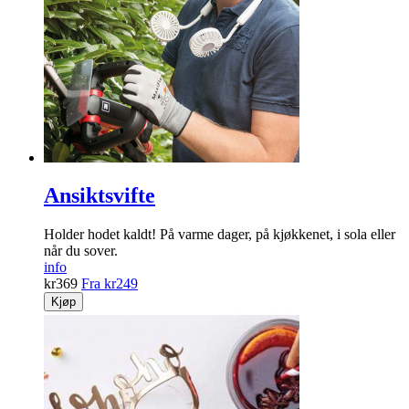
Ansiktsvifte
Holder hodet kaldt! På varme dager, på kjøkkenet, i sola eller
når du sover.
info
kr
369
Fra
kr
249
Kjøp