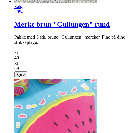
Salg
29%
Merke brun "Gullungen" rund
Pakke med 3 stk. brune "Gullungen" mereker. Fine på dine
strikkaplagg.
kr
49
kr
69
Kjøp