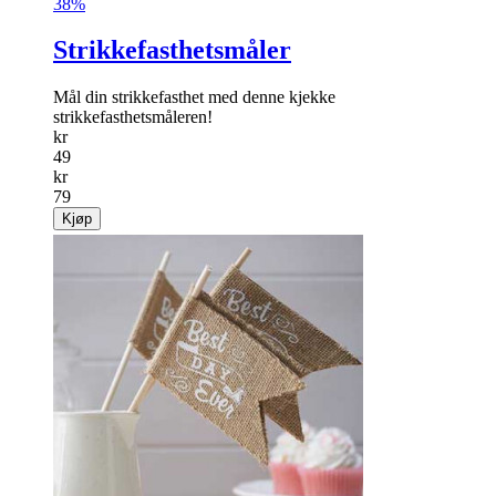
38%
Strikkefasthetsmåler
Mål din strikkefasthet med denne kjekke
strikkefasthetsmåleren!
kr
49
kr
79
Kjøp