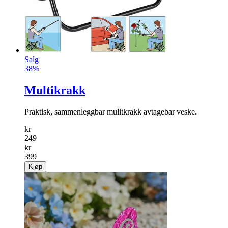
Salg
38%
Multikrakk
Praktisk, sammenleggbar mulitkrakk avtagebar veske.
kr
249
kr
399
Kjøp