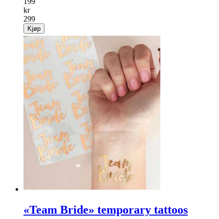
199
kr
299
Kjøp
«Team Bride» temporary tattoos