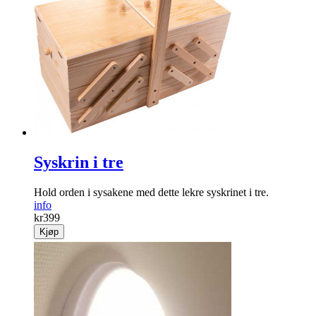
Syskrin i tre
Hold orden i sysakene med dette lekre syskrinet i tre.
info
kr
399
Kjøp