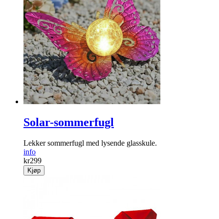
Solar-sommerfugl
Lekker sommer­fugl med lysende glasskule.
info
kr
299
Kjøp