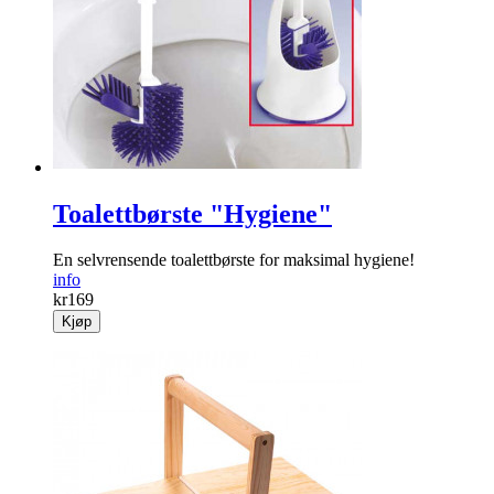
Toalettbørste "Hygiene"
En selvrensende toalettbørste for maksimal hygiene!
info
kr
169
Kjøp