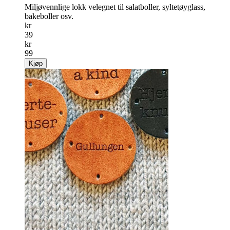
Miljøvennlige lokk velegnet til salat­boller, sylte­tøyglass,
bakeboller osv.
kr
39
kr
99
Kjøp