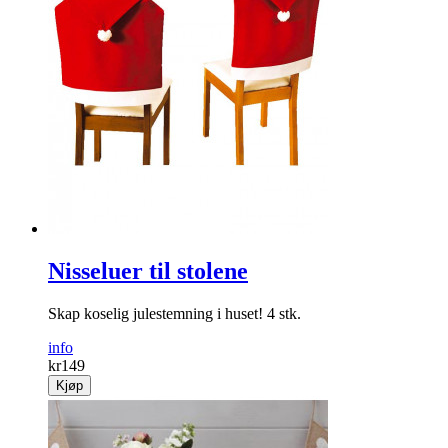
Nisseluer til stolene
Skap koselig julestemning i huset! 4 stk.
info
kr
149
Kjøp