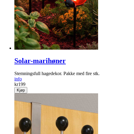
Solar-marihøner
Stemningsfull hage­dekor. Pakke med fire stk.
info
kr
199
Kjøp