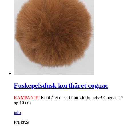
Fuskepelsdusk korthåret cognac
KAMPANJE!
Korthåret dusk i flott «fuskepels»! Cognac i 7
og 10 cm.
info
Fra
kr
29