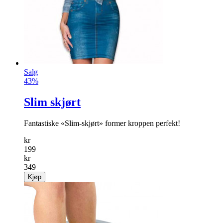
Salg
43%
Slim skjørt
Fantastiske «Slim-skjørt» former kroppen perfekt!
kr
199
kr
349
Kjøp