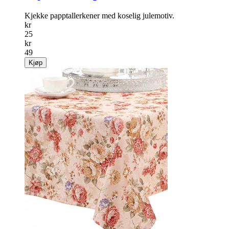
Kjekke papptallerkener med koselig julemotiv.
kr
25
kr
49
Kjøp