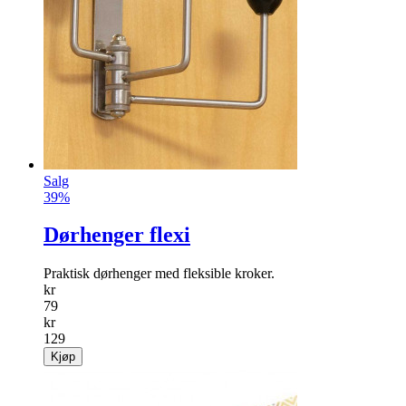
Salg
39%
Dørhenger flexi
Praktisk dørhenger med fleksible kroker.
kr
79
kr
129
Kjøp