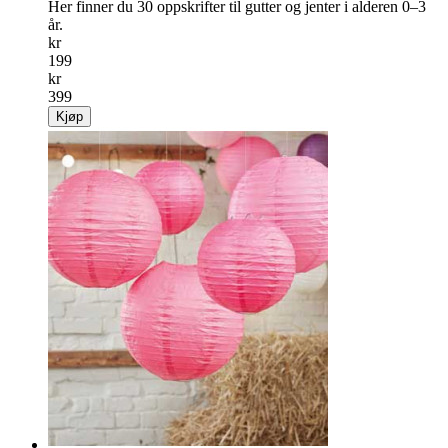
Her finner du 30 oppskrifter til gutter og jenter i alderen 0–3
år.
kr
199
kr
399
Kjøp