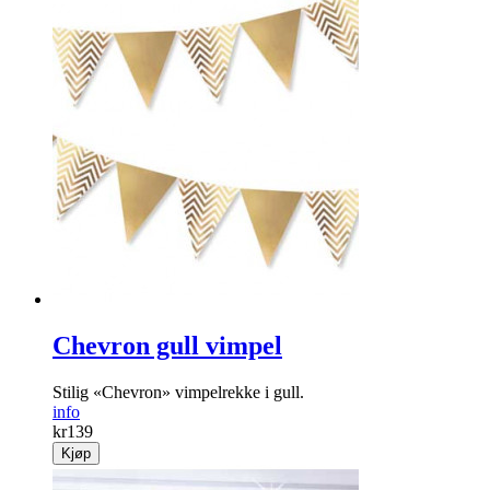
Chevron gull vimpel
Stilig «Chevron» vimpelrekke i gull.
info
kr
139
Kjøp