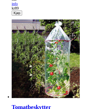
info
kr
89
Kjøp
Tomatbeskytter