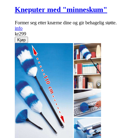
Kneputer med "minneskum"
Former seg etter knærne dine og gir behagelig støtte.
info
kr
299
Kjøp