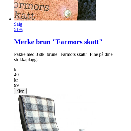
Salg
51%
Merke brun "Farmors skatt"
Pakke med 3 stk. brune "Farmors skatt". Fine på dine
strikkaplagg.
kr
49
kr
99
Kjøp