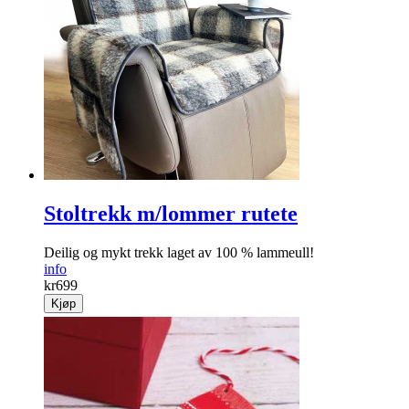
Stoltrekk m/lommer rutete
Deilig og mykt trekk laget av 100 % lammeull!
info
kr
699
Kjøp