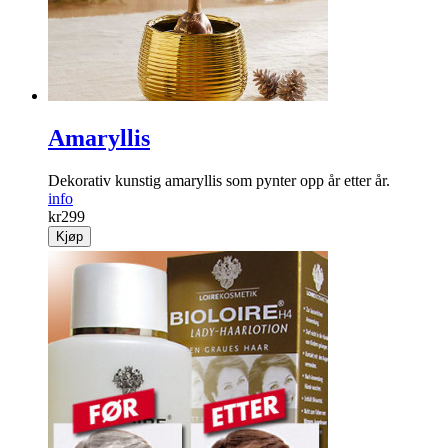
Amaryllis
Dekorativ kunstig amaryllis som pynter opp år etter år.
info
kr
299
Kjøp