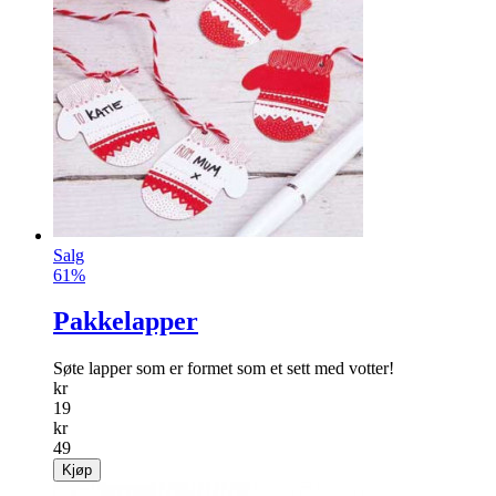
Salg
61%
Pakkelapper
Søte lapper som er formet som et sett med votter!
kr
19
kr
49
Kjøp