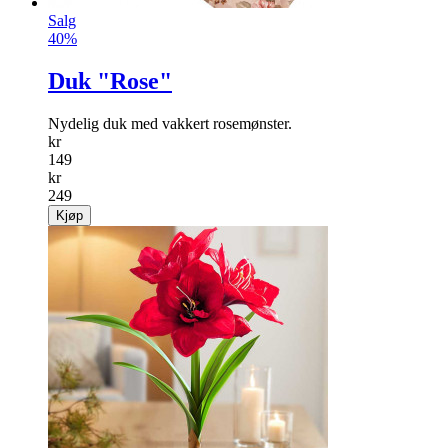
Salg
40%
Duk "Rose"
Nydelig duk med vakkert rosemønster.
kr
149
kr
249
Kjøp