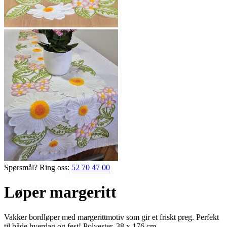
Spørsmål? Ring oss:
52 70 47 00
Løper margeritt
Vakker bord­løper med margeritt­motiv som gir et friskt preg. Perfekt
til både hverdag og fest! Polyester, 38 x 176 cm.