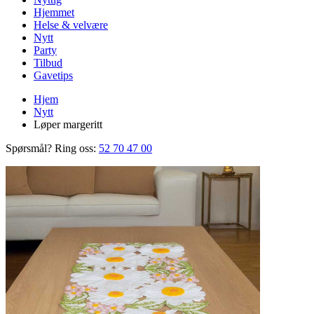
Hjemmet
Helse & velvære
Nytt
Party
Tilbud
Gavetips
Hjem
Nytt
Løper margeritt
Spørsmål? Ring oss:
52 70 47 00