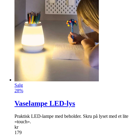
Salg
28%
Vaselampe LED-lys
Praktisk LED-lampe med beholder. Skru på lyset med et lite
«touch».
kr
179