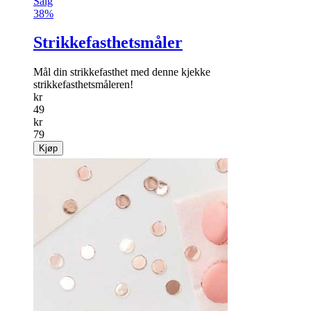
Salg
38%
Strikkefasthetsmåler
Mål din strikkefasthet med denne kjekke
strikkefasthetsmåleren!
kr
49
kr
79
Kjøp