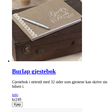
Burlap gjestebok
Gjestebok i striestil med 32 sider som gjestene kan skrive sin
hilsen i.
info
kr
249
Kjøp