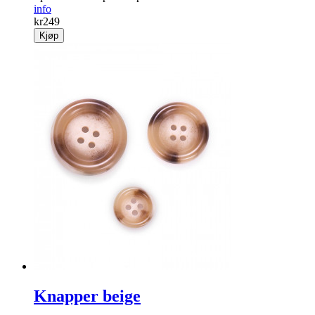
info
kr
249
Kjøp
Knapper beige