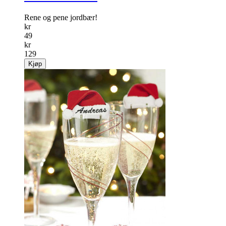
Rene og pene jordbær!
kr
49
kr
129
Kjøp