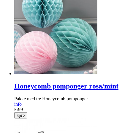
Honeycomb pomponger rosa/mint
Pakke med tre Honeycomb pomponger.
info
kr
99
Kjøp