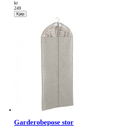
kr
249
Kjøp
Garderobepose stor