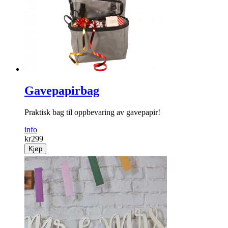
Gavepapirbag
Praktisk bag til opp­bevaring av gave­papir!
info
kr
299
Kjøp