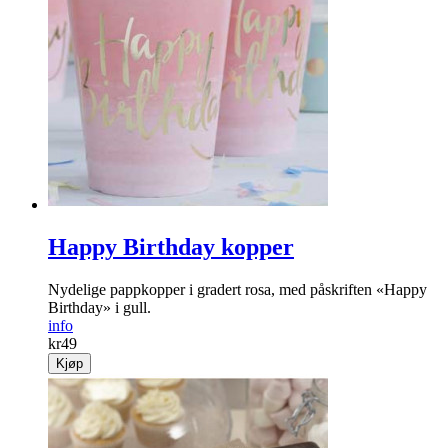
Happy Birthday kopper
Nydelige pappkopper i gradert rosa, med påskriften «Happy
Birthday» i gull.
info
kr
49
Kjøp