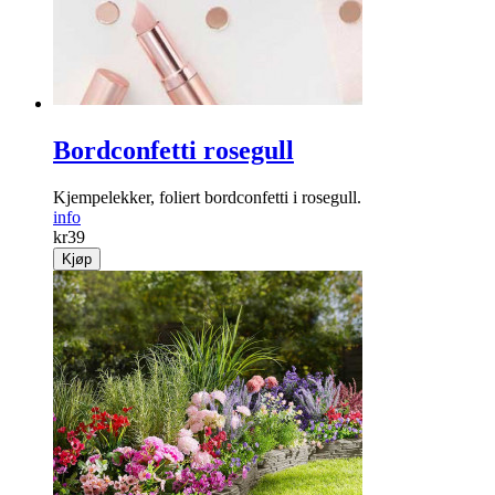
Bordconfetti rosegull
Kjempelekker, foliert bordconfetti i rosegull.
info
kr
39
Kjøp