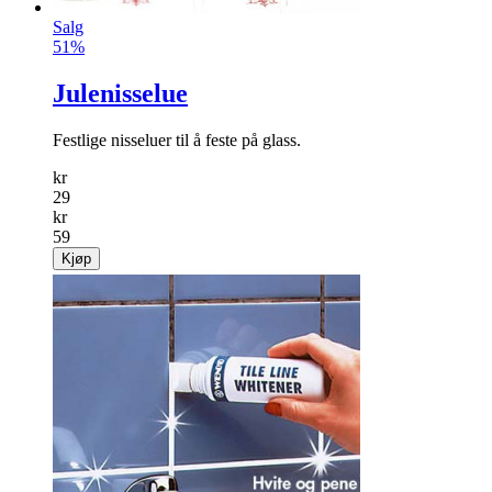
Salg
51%
Julenisselue
Festlige nisseluer til å feste på glass.
kr
29
kr
59
Kjøp