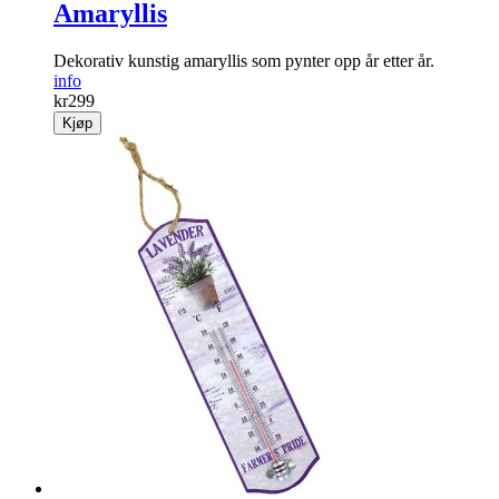
Amaryllis
Dekorativ kunstig amaryllis som pynter opp år etter år.
info
kr
299
Kjøp