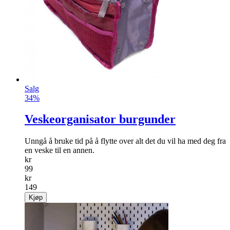
Salg
34%
Veskeorganisator burgunder
Unngå å bruke tid på å flytte over alt det du vil ha med deg fra
en veske til en annen.
kr
99
kr
149
Kjøp