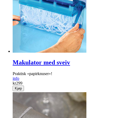
Makulator med sveiv
Praktisk «papir­knuser»!
info
kr
299
Kjøp