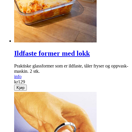
Ildfaste former med lokk
Praktiske glass­former som er ildfaste, tåler fryser og oppvask­
maskin. 2 stk.
info
kr
129
Kjøp