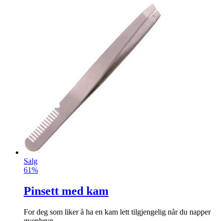
Salg
61%
Pinsett med kam
Fo
r
deg som liker å ha en kam lett tilgjengelig når du napper
øyenbryn.