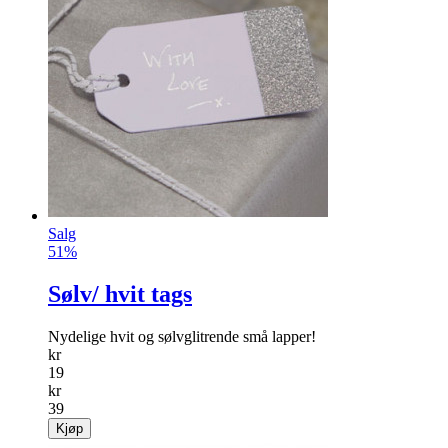
Salg
51%
Sølv/ hvit tags
Nydelige hvit og sølvglitrende små lapper!
kr
19
kr
39
Kjøp