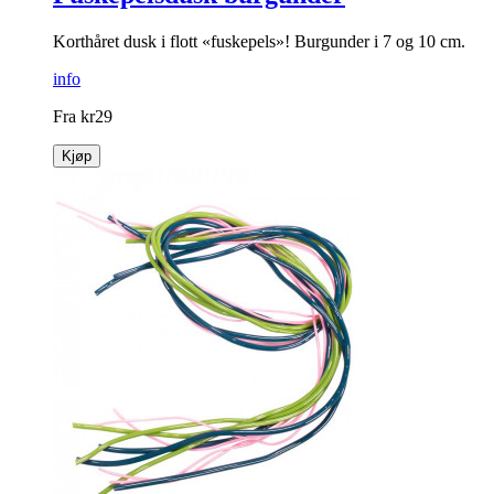
Korthåret dusk i flott «fuskepels»! Burgunder i 7 og 10 cm.
info
Fra
kr
29
Kjøp