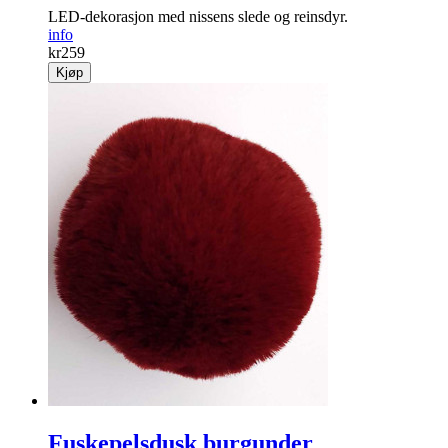
LED-dekorasjon med nissens slede og reinsdyr.
info
kr
259
Kjøp
Fuskepelsdusk burgunder