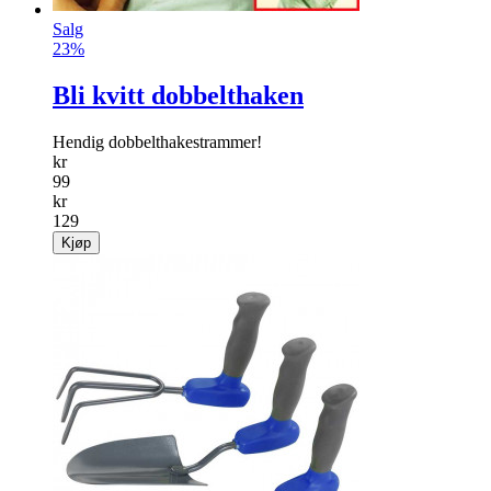
Salg
23%
Bli kvitt dobbelthaken
Hendig dobbelthakestrammer!
kr
99
kr
129
Kjøp