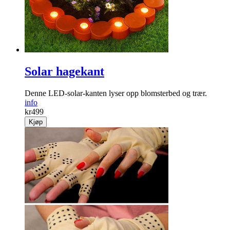
Solar hagekant
Denne LED-solar-kanten lyser opp blomster­bed og trær.
info
kr
499
Kjøp