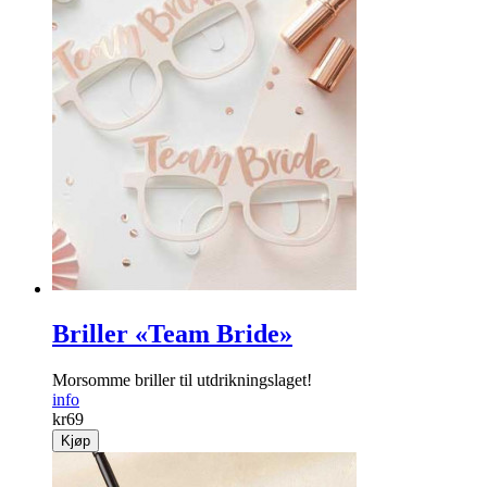
Briller «Team Bride»
Morsomme briller til utdrikningslaget!
info
kr
69
Kjøp