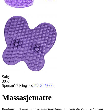
Salg
30%
Spørsmål? Ring oss:
52 70 47 00
Massasjematte
Punktene på matten masserer fotsålene dine når du skyver føttene