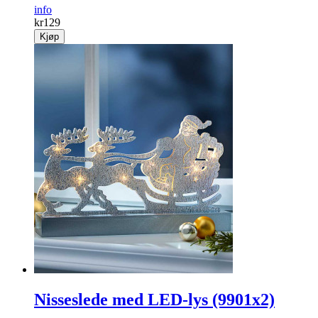
info
kr
129
Kjøp
Nisseslede med LED-lys (9901x2)