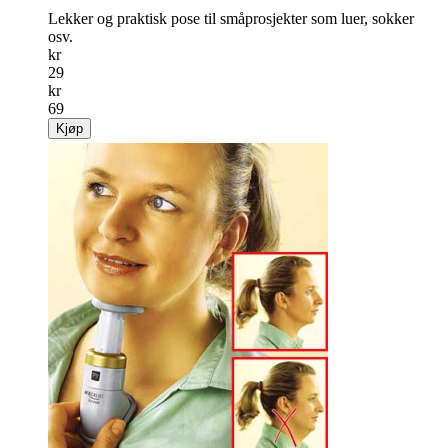
Lekker og praktisk pose til småprosjekter som luer, sokker
osv.
kr
29
kr
69
Kjøp