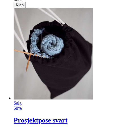
Kjøp
Salg
58%
Prosjektpose svart