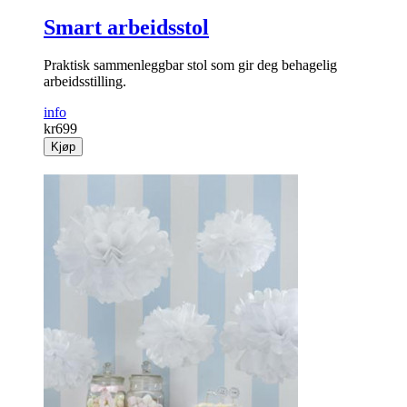
Smart arbeidsstol
Praktisk sammenleggbar stol som gir deg behagelig
arbeidsstilling.
info
kr
699
Kjøp