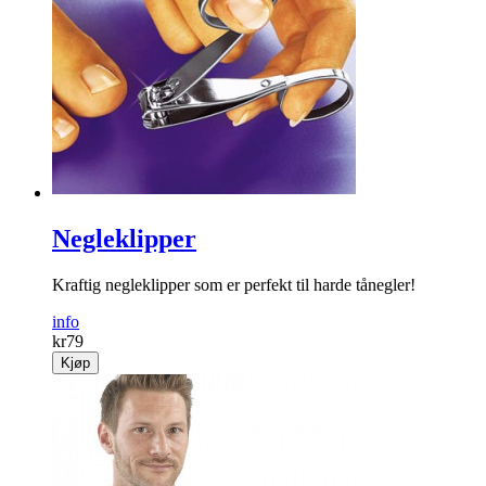
Negleklipper
Kraftig negleklipper som er perfekt til harde tånegler!
info
kr
79
Kjøp