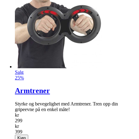
Salg
25%
Armtrener
Styrke og bevegelighet med Armtrener. Tren opp din
gripeevne på en enkel måte!
kr
299
kr
399
Kjøp