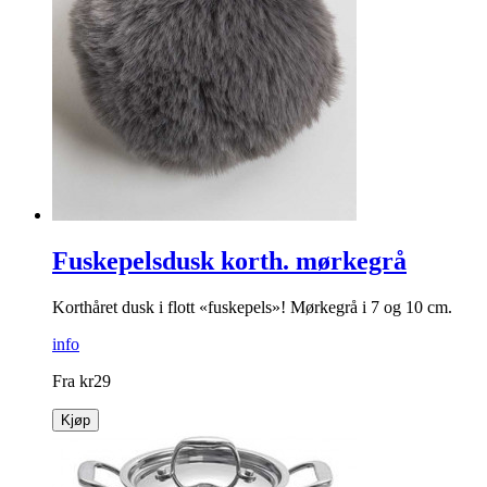
Fuskepelsdusk korth. mørkegrå
Korthåret dusk i flott «fuskepels»! Mørkegrå i 7 og 10 cm.
info
Fra
kr
29
Kjøp