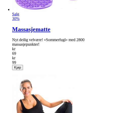
Salg
30%
Massasjematte
Nyt deilig velvære! «Sommerfugl» med 2800
massasjepunkter!
kr
69
kr
99
Kjøp