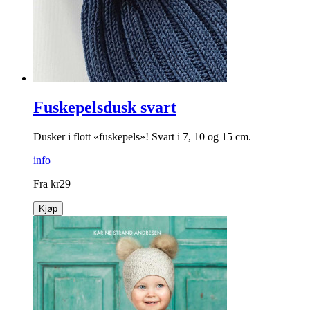
Fuskepelsdusk svart
Dusker i flott «fuskepels»! Svart i 7, 10 og 15 cm.
info
Fra
kr
29
Kjøp