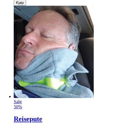
Kjøp
Salg
50%
Reisepute