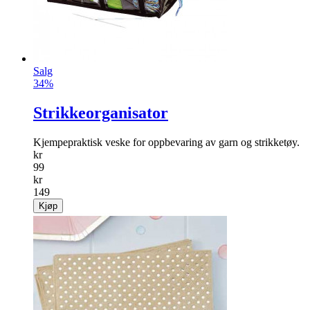
Salg
34%
Strikkeorganisator
Kjempepraktisk veske for oppbevaring av garn og strikketøy.
kr
99
kr
149
Kjøp