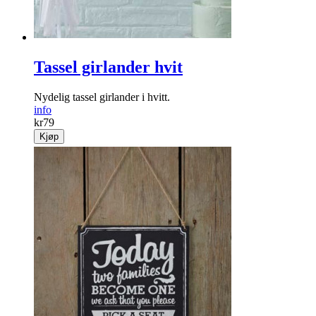
Tassel girlander hvit
Nydelig tassel girlander i hvitt.
info
kr
79
Kjøp