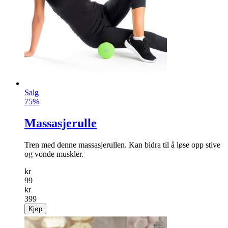
Salg
75%
Massasjerulle
Tren med denne massasjerullen. Kan bidra til å løse opp stive
og vonde muskler.
kr
99
kr
399
Kjøp