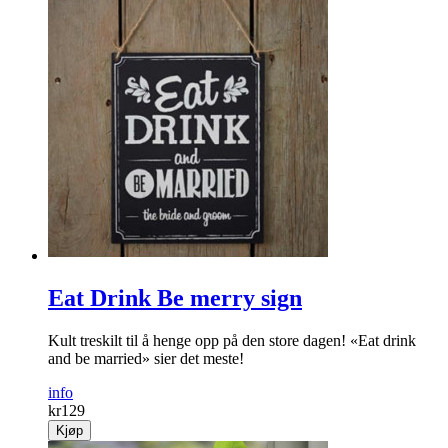
Eat Drink Be merry sign
Kult treskilt til å henge opp på den store dagen! «Eat drink
and be married» sier det meste!
info
kr
129
Kjøp