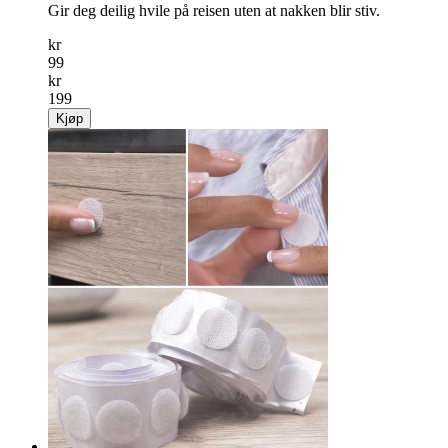
Gir deg deilig hvile på reisen uten at nakken blir stiv.
kr
99
kr
199
Kjøp