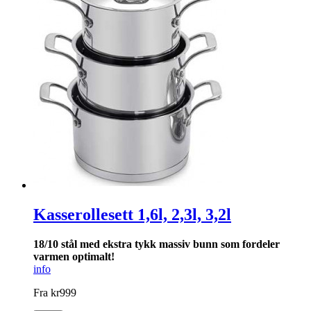
Kasserollesett 1,6l, 2,3l, 3,2l
18/10 stål med ekstra tykk massiv bunn som for­deler
varmen optimalt!
info
Fra
kr
999