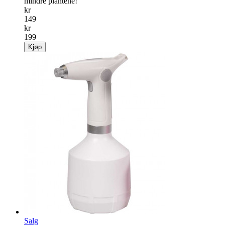
mindre plantene!
kr
149
kr
199
Kjøp
Salg