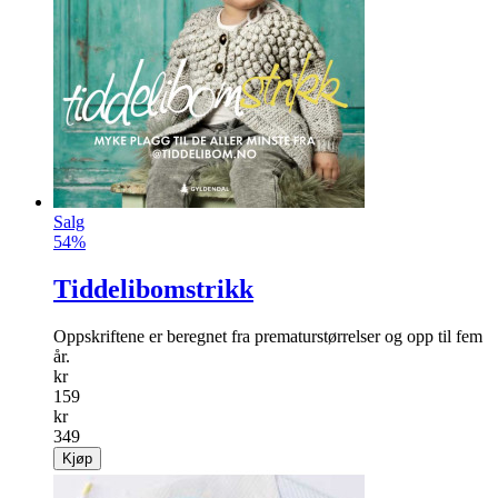
Salg
54%
Tiddelibomstrikk
Oppskriftene er beregnet fra prematurstørrelser og opp til fem
år.
kr
159
kr
349
Kjøp