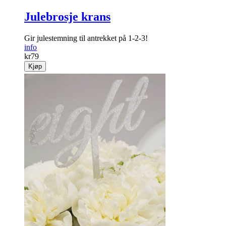
Julebrosje krans
Gir julestemning til antrekket på 1-2-3!
info
kr
79
Kjøp