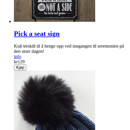
Pick a seat sign
Kult treskilt til å henge opp ved inngangen til seremonien på
den store dagen!
info
kr
129
Kjøp