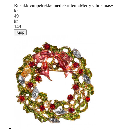
Rustikk vimpelrekke med skriften «Merry Christmas»
kr
49
kr
149
Kjøp