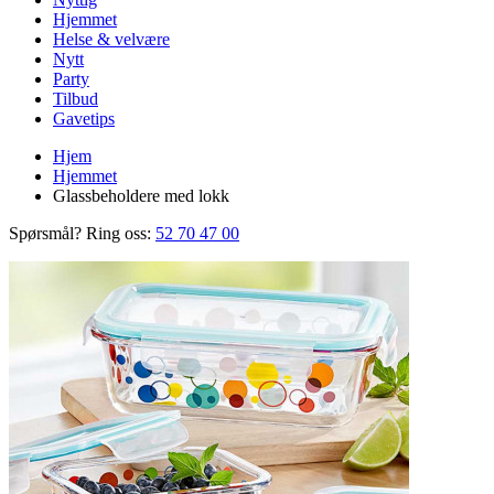
Hjemmet
Helse & velvære
Nytt
Party
Tilbud
Gavetips
Hjem
Hjemmet
Glassbeholdere med lokk
Spørsmål? Ring oss:
52 70 47 00