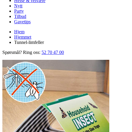
Helse & velvære
Nytt
Party
Tilbud
Gavetips
Hjem
Hjemmet
Tunnel-limfeller
Spørsmål? Ring oss:
52 70 47 00