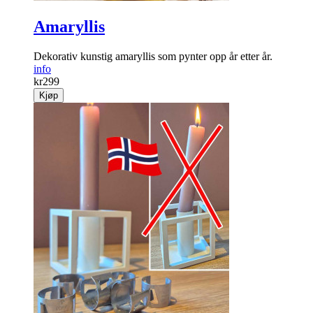
Amaryllis
Dekorativ kunstig amaryllis som pynter opp år etter år.
info
kr
299
Kjøp