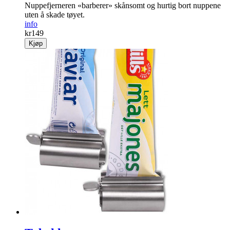
Nuppefjerneren «barberer» skånsomt og hurtig bort nuppene
uten å skade tøyet.
info
kr
149
Kjøp