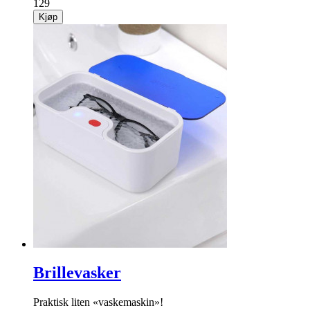
129
Kjøp
Brillevasker
Praktisk liten «vaskemaskin»!