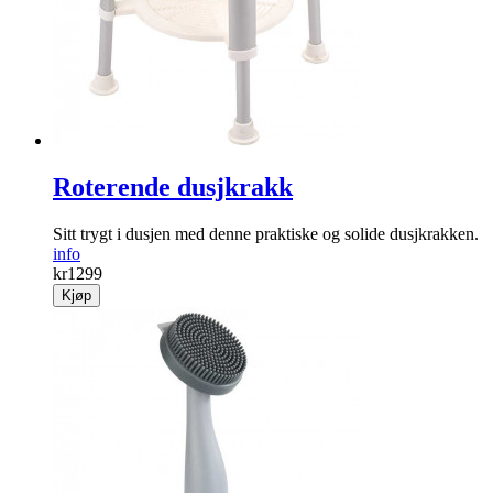
Roterende dusjkrakk
Sitt trygt i dusjen med denne praktiske og solide dusj­krakken.
info
kr
1299
Kjøp