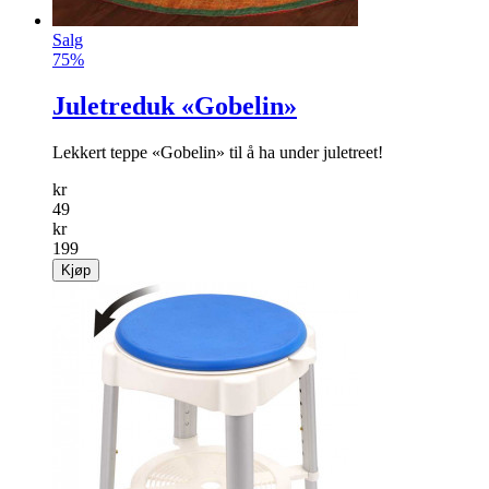
Salg
75%
Juletreduk «Gobelin»
Lekkert teppe «Gobelin» til å ha under juletreet!
kr
49
kr
199
Kjøp