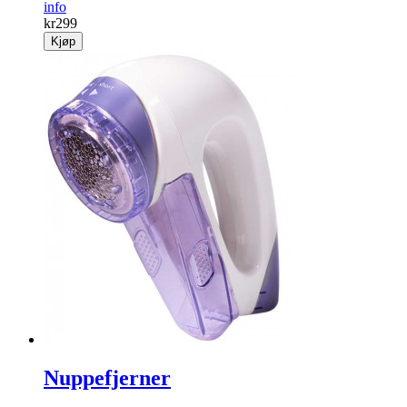
info
kr
299
Kjøp
Nuppefjerner