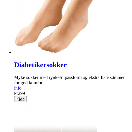
Diabetikersokker
Myke sokker med rynke­fri passform og ekstra flate sømmer
for god komfort.
info
kr
299
Kjøp