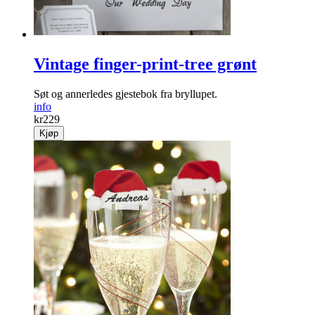
Vintage finger-print-tree grønt
Søt og annerledes gjestebok fra bryllupet.
info
kr
229
Kjøp