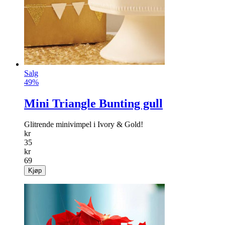
Salg
49%
Mini Triangle Bunting gull
Glitrende minivimpel i Ivory & Gold!
kr
35
kr
69
Kjøp