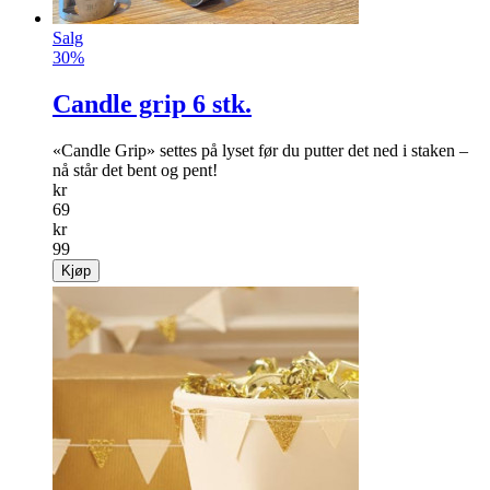
Salg
30%
Candle grip 6 stk.
«Candle Grip» settes på lyset før du putter det ned i staken –
nå står det bent og pent!
kr
69
kr
99
Kjøp