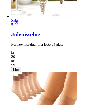
Salg
51%
Julenisselue
Festlige nisseluer til å feste på glass.
kr
29
kr
59
Kjøp