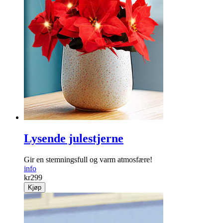
Lysende julestjerne
Gir en stemningsfull og varm atmosfære!
info
kr
299
Kjøp