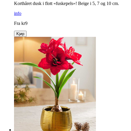
Korthåret dusk i flott «fuskepels»! Beige i 5, 7 og 10 cm.
info
Fra
kr
9
Kjøp