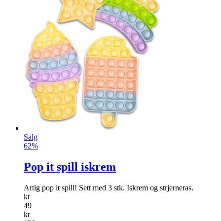
Salg
62%
Pop it spill iskrem
Artig pop it spill! Sett med 3 stk. Iskrem og strjerneras.
kr
49
kr