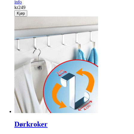
info
kr
249
Kjøp
Dørkroker