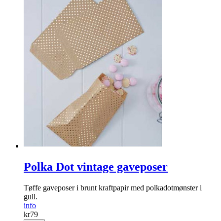
Polka Dot vintage gaveposer
Tøffe gaveposer i brunt kraftpapir med polkadotmønster i
gull.
info
kr
79