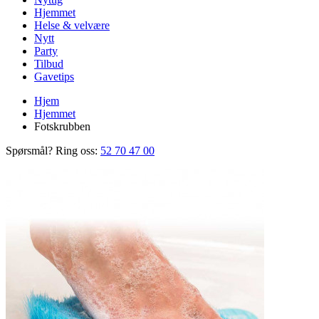
Hjemmet
Helse & velvære
Nytt
Party
Tilbud
Gavetips
Hjem
Hjemmet
Fotskrubben
Spørsmål? Ring oss:
52 70 47 00