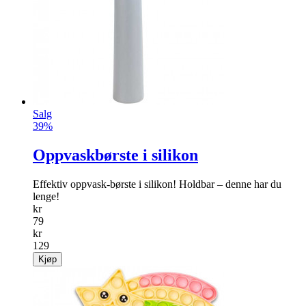
Salg
39%
Oppvaskbørste i silikon
Effektiv oppvask-børste i silikon! Holdbar – denne har du
lenge!
kr
79
kr
129
Kjøp