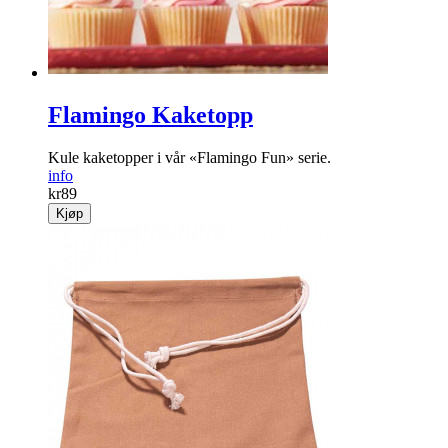
Flamingo Kaketopp
Kule kaketopper i vår «Flamingo Fun» serie.
info
kr
89
Kjøp