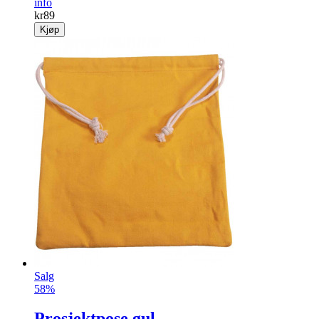
info
kr
89
Kjøp
Salg
58%
Prosjektpose gul