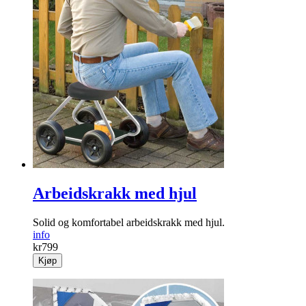
Arbeidskrakk med hjul
Solid og komfortabel arbeidskrakk med hjul.
info
kr
799
Kjøp