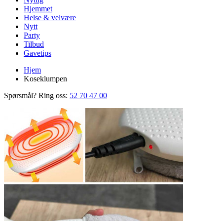
Hjemmet
Helse & velvære
Nytt
Party
Tilbud
Gavetips
Hjem
Koseklumpen
Spørsmål? Ring oss:
52 70 47 00