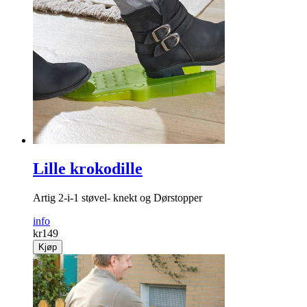
Lille krokodille
Artig 2-i-1 støvel- knekt og Dørstopper
info
kr
149
Kjøp