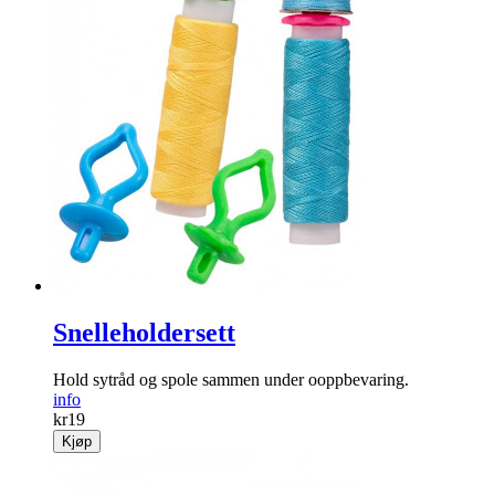
Snelleholdersett
Hold sytråd og spole sammen under ooppbevaring.
info
kr
19
Kjøp