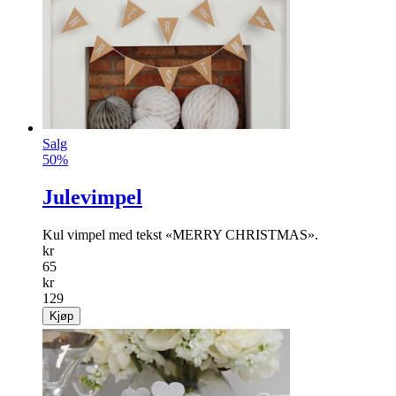
Salg
50%
Julevimpel
Kul vimpel med tekst «MERRY CHRISTMAS».
kr
65
kr
129
Kjøp