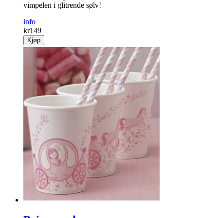
vimpelen i glitrende sølv!
info
kr
149
Kjøp