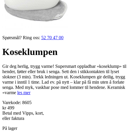
Spørsmål? Ring oss:
52 70 47 00
Koseklumpen
Gir deg herlig, trygg varme! Supersmart oppladbar «koseklump» til
hender, føtter eller bruk i senga. Sett den i stikkontakten til lyset
slokner (3 min). Trekk ledningen ut. Koseklumpen gir deilig, trygg
varme i inntil 1 time. Lad ev. på nytt – klar på få min uten å forlate
senga. Med myk, vaskbar pose med lommer til hendene. Keramisk
«varme
les mer
Varekode:
8605
kr 499
Betal med Vipps, kort,
eller faktura
På lager