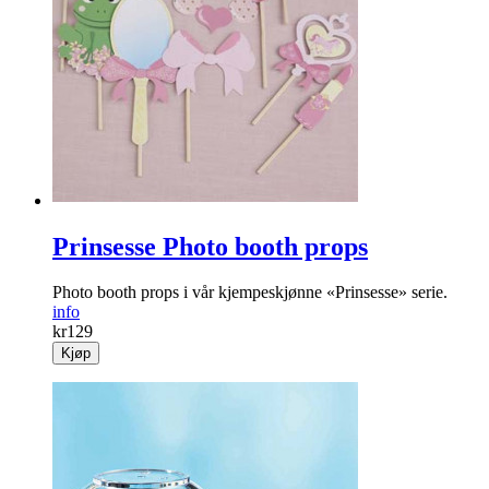
Prinsesse Photo booth props
Photo booth props i vår kjempeskjønne «Prinsesse» serie.
info
kr
129
Kjøp