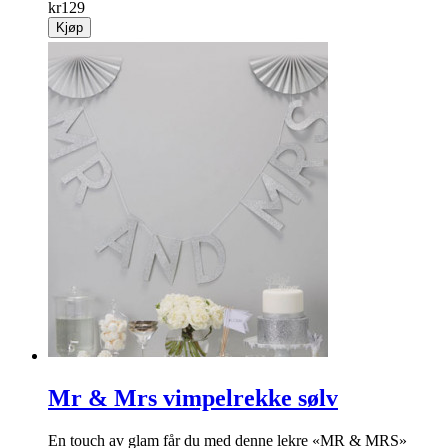
kr
129
Kjøp
Mr & Mrs vimpelrekke sølv
En touch av glam får du med denne lekre «MR & MRS»