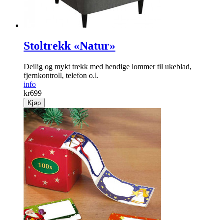
Stoltrekk «Natur»
Deilig og mykt trekk med hendige lommer til ukeblad,
fjernkontroll, telefon o.l.
info
kr
699
Kjøp