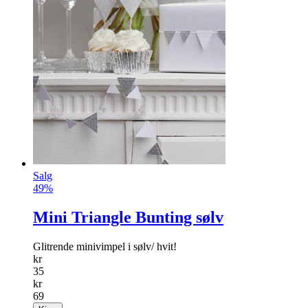
Salg
49%
Mini Triangle Bunting sølv
Glitrende minivimpel i sølv/ hvit!
kr
35
kr
69