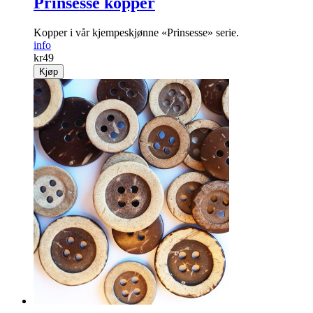
Prinsesse kopper
Kopper i vår kjempeskjønne «Prinsesse» serie.
info
kr
49
Kjøp