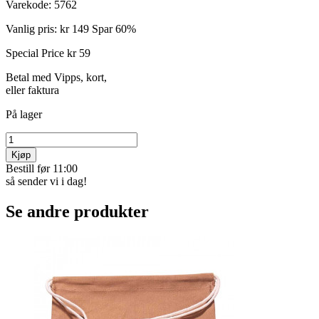
Varekode:
5762
Vanlig pris:
kr 149
Spar 60%
Special Price
kr 59
Betal med Vipps, kort,
eller faktura
På lager
Kjøp
Bestill før 11:00
så sender vi i dag!
Se andre produkter