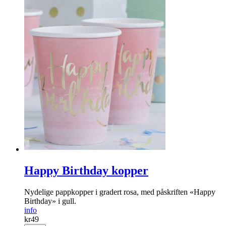
Happy Birthday kopper
Nydelige pappkopper i gradert rosa, med påskriften «Happy
Birthday» i gull.
info
kr
49