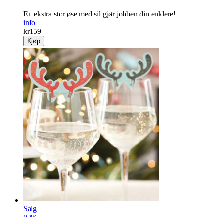
En ekstra stor øse med sil gjør jobben din enklere!
info
kr
159
Kjøp
Salg