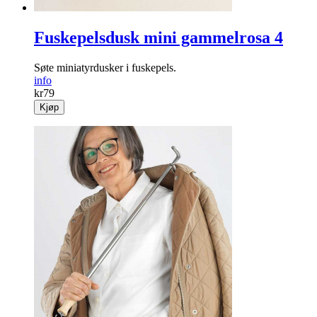
Fuskepelsdusk mini gammelrosa 4
Søte miniatyrdusker i fuskepels.
info
kr
79
Kjøp