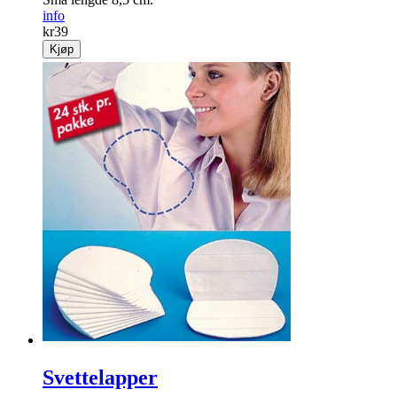
info
kr
39
Kjøp
Svettelapper