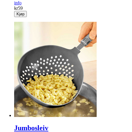
info
kr
59
Kjøp
Jumbosleiv