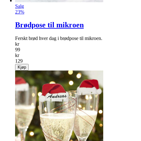
Salg
23%
Brødpose til mikroen
Ferskt brød hver dag i brødpose til mikroen.
kr
99
kr
129
Kjøp