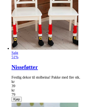
Salg
51%
Nisseføtter
Festlig dekor til stolbeina! Pakke med fire stk.
kr
39
kr
79
Kjøp