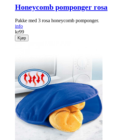
Honeycomb pomponger rosa
Pakke med 3 rosa honeycomb pomponger.
info
kr
99
Kjøp