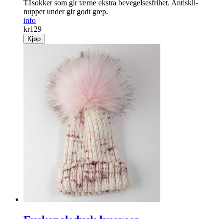
Tå­sokker som gir tærne ekstra bevegelses­frihet. Antiskli-
nupper under gir godt grep.
info
kr
129
Kjøp