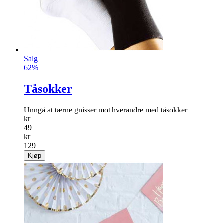
Salg
62%
Tåsokker
Unngå at tærne gnisser mot hverandre med tåsokker.
kr
49
kr
129
Kjøp