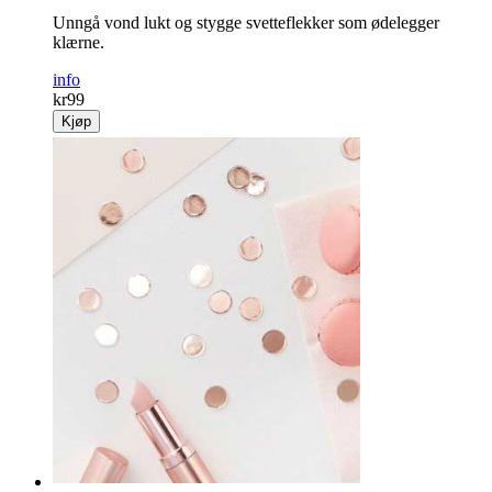
Unngå vond lukt og stygge svetteflekker som ødelegger
klærne.
info
kr
99
Kjøp