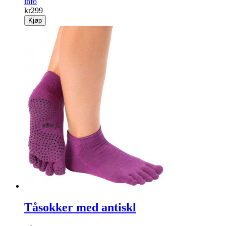
info
kr
299
Kjøp
Tåsokker med antiskl