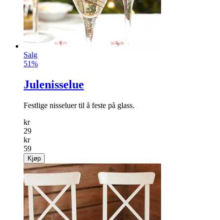
Salg
51%
Julenisselue
Festlige nisseluer til å feste på glass.
kr
29
kr
59
Kjøp