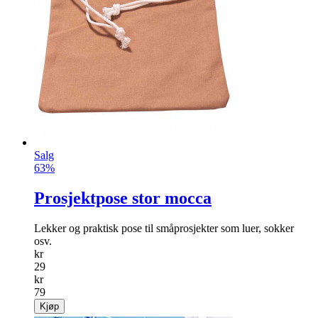
Salg
63%
Prosjektpose stor mocca
Lekker og praktisk pose til småprosjekter som luer, sokker
osv.
kr
29
kr
79
Kjøp