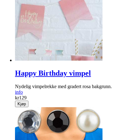
Happy Birthday vimpel
Nydelig vimpelrekke med gradert rosa bakgrunn.
info
kr
129
Kjøp