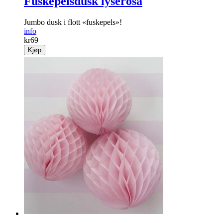
Fuskepelsdusk lyserosa
Jumbo dusk i flott «fuskepels»!
info
kr
69
Kjøp