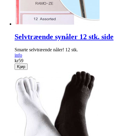
Selvtræende synåler 12 stk. side
Smarte selvtræende nåler! 12 stk.
info
kr
59
Kjøp