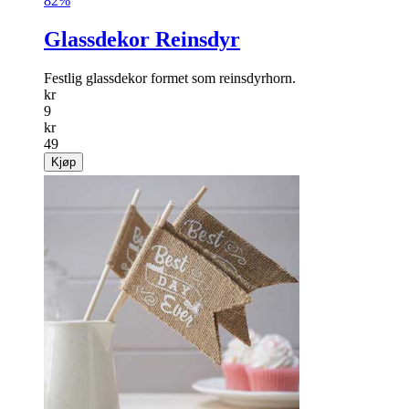
82%
Glassdekor Reinsdyr
Festlig glassdekor formet som reinsdyrhorn.
kr
9
kr
49
Kjøp