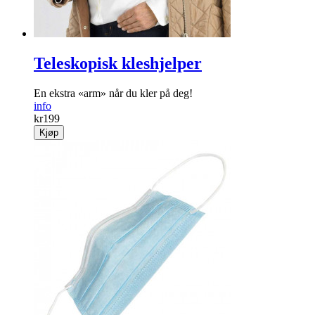
Teleskopisk kleshjelper
En ekstra «arm» når du kler på deg!
info
kr
199
Kjøp