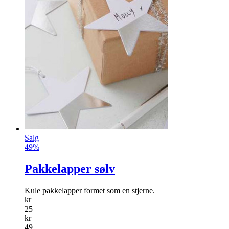
Salg
49%
Pakkelapper sølv
Kule pakkelapper formet som en stjerne.
kr
25
kr
49