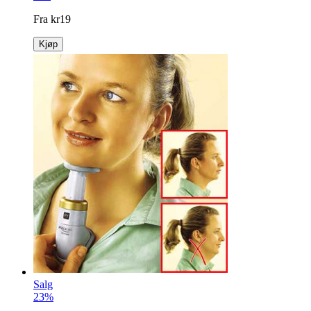
Fra
kr
19
Kjøp
Salg
23%