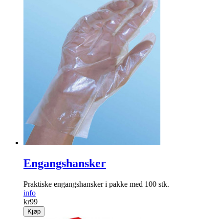
Engangshansker
Praktiske engangshansker i pakke med 100 stk.
info
kr
99
Kjøp