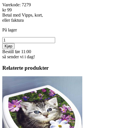
Varekode:
7279
kr 99
Betal med Vipps, kort,
eller faktura
På lager
Kjøp
Bestill før 11:00
så sender vi i dag!
Relaterte produkter