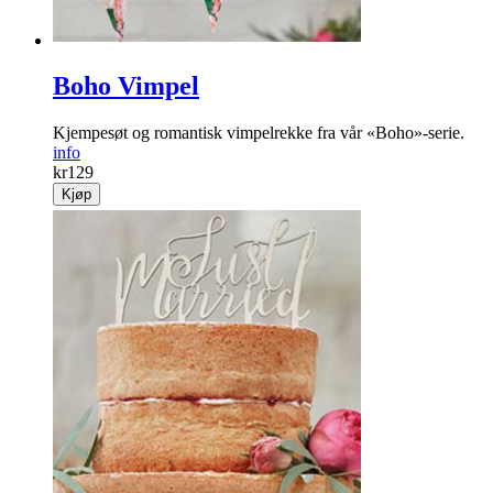
Boho Vimpel
Kjempesøt og romantisk vimpelrekke fra vår «Boho»-serie.
info
kr
129
Kjøp