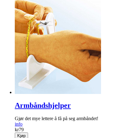
Armbåndshjelper
Gjør det mye lettere å få på seg arm­båndet!
info
kr
79
Kjøp