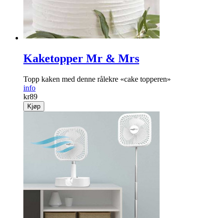
Kaketopper Mr & Mrs
Topp kaken med denne rålekre «cake topperen»
info
kr
89
Kjøp