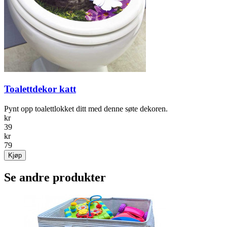
Toalettdekor katt
Pynt opp toalettlokket ditt med denne søte dekoren.
kr
39
kr
79
Kjøp
Se andre produkter