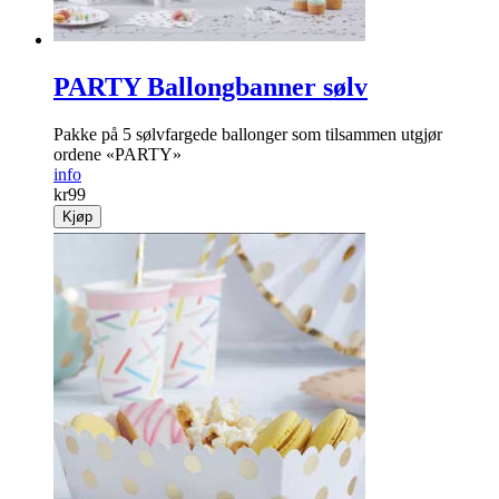
PARTY Ballongbanner sølv
Pakke på 5 sølvfargede ballonger som tilsammen utgjør
ordene «PARTY»
info
kr
99
Kjøp