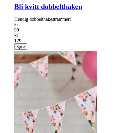
Bli kvitt dobbelthaken
Hendig dobbelthakestrammer!
kr
99
kr
129
Kjøp