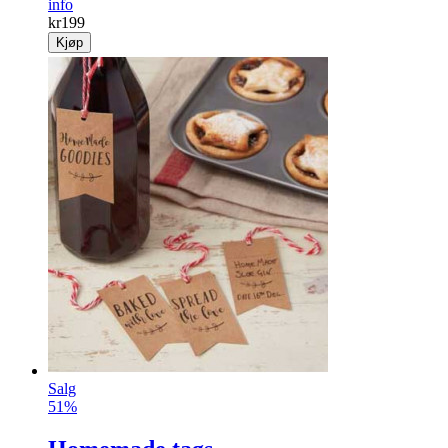
info
kr
199
Kjøp
Salg
51%