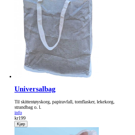
Universalbag
Til skittentøyskorg, papiravfall, tomflasker, lekekorg,
strandbag o. l.
info
kr
199
Kjøp