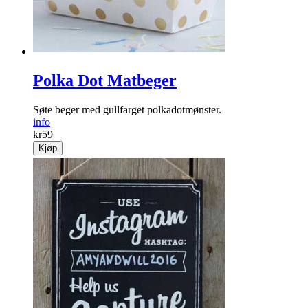
Polka Dot Matbeger
Søte beger med gullfarget polkadotmønster.
info
kr
59
Kjøp