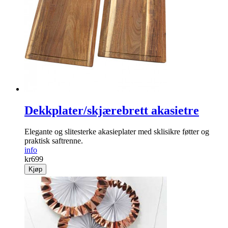
Dekkplater/skjærebrett akasietre
Elegante og slitesterke akasieplater med sklisikre føtter og
praktisk saftrenne.
info
kr
699
Kjøp