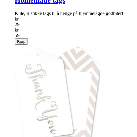
Homemade tags
Kule, rustikke tags til å henge på hjemmelagde godbiter!
kr
29
kr
59
Kjøp