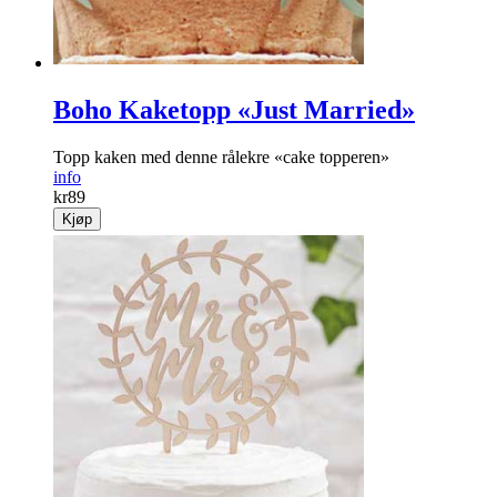
Boho Kaketopp «Just Married»
Topp kaken med denne rålekre «cake topperen»
info
kr
89
Kjøp