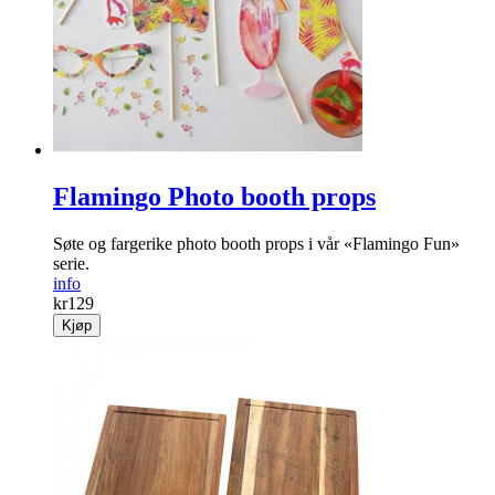
Flamingo Photo booth props
Søte og fargerike photo booth props i vår «Flamingo Fun»
serie.
info
kr
129
Kjøp