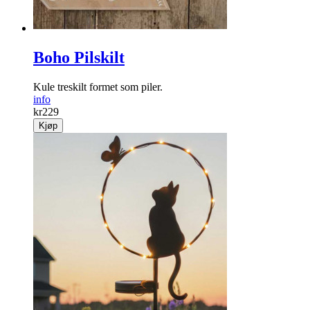
Boho Pilskilt
Kule treskilt formet som piler.
info
kr
229
Kjøp