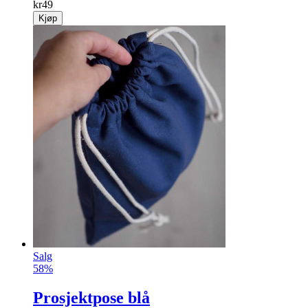
kr
49
Kjøp
Salg
58%
Prosjektpose blå