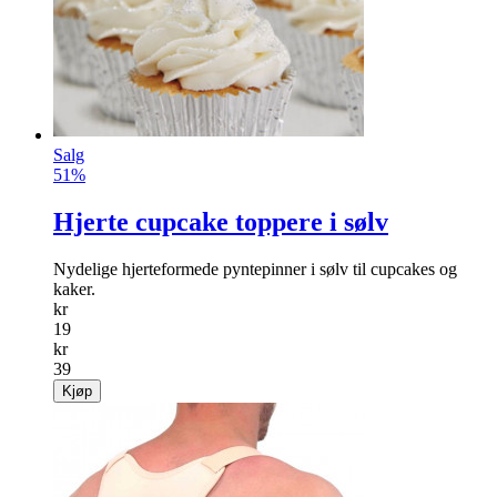
Salg
51%
Hjerte cupcake toppere i sølv
Nydelige hjerteformede pyntepinner i sølv til cupcakes og
kaker.
kr
19
kr
39
Kjøp