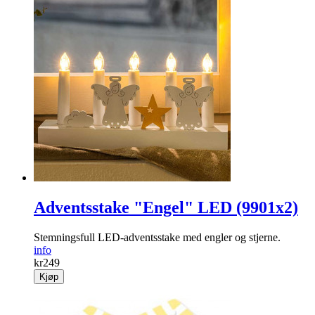
Adventsstake "Engel" LED (9901x2)
Stemningsfull LED-adventsstake med engler og stjerne.
info
kr
249
Kjøp