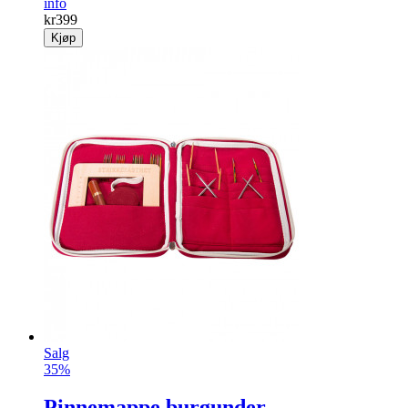
info
kr
399
Kjøp
Salg
35%
Pinnemappe burgunder