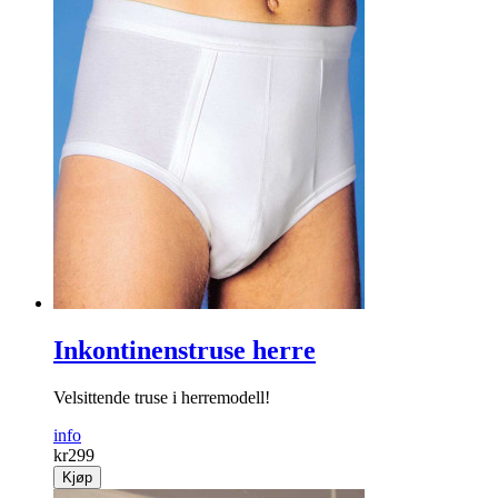
Inkontinenstruse herre
Velsittende truse i herremodell!
info
kr
299
Kjøp