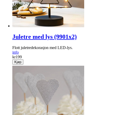
Juletre med lys (9901x2)
Flott juletre­dekorasjon med LED-lys.
info
kr
199
Kjøp