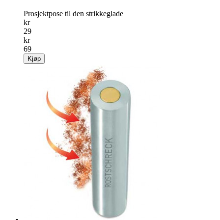
Prosjektpose til den strikkeglade
kr
29
kr
69
Kjøp