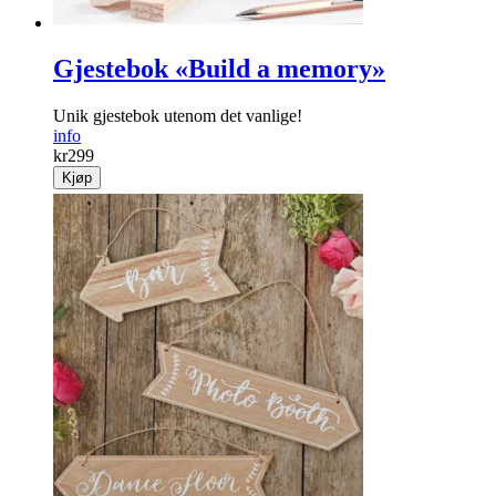
Gjestebok «Build a memory»
Unik gjestebok utenom det vanlige!
info
kr
299
Kjøp