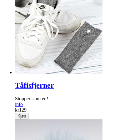
Tåfisfjerner
Stopper stanken!
info
kr
129
Kjøp