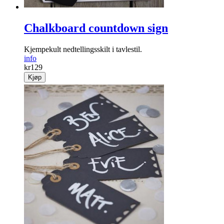
Chalkboard countdown sign
Kjempekult nedtellingsskilt i tavlestil.
info
kr
129
Kjøp