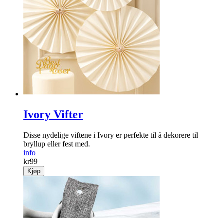
Ivory Vifter
Disse nydelige viftene i Ivory er perfekte til å dekorere til
bryllup eller fest med.
info
kr
99
Kjøp