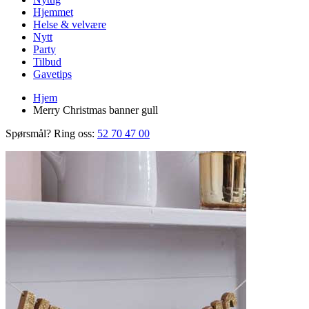
Hjemmet
Helse & velvære
Nytt
Party
Tilbud
Gavetips
Hjem
Merry Christmas banner gull
Spørsmål? Ring oss:
52 70 47 00