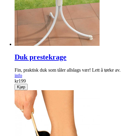
Duk prestekrage
Fin, praktisk duk som tåler allslags vær! Lett å tørke av.
info
kr
199
Kjøp