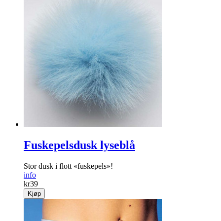
Fuskepelsdusk lyseblå
Stor dusk i flott «fuskepels»!
info
kr
39
Kjøp