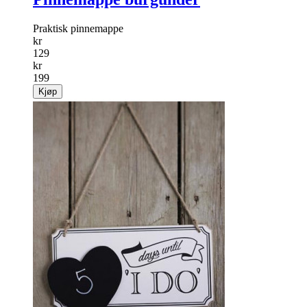
Praktisk pinnemappe
kr
129
kr
199
Kjøp