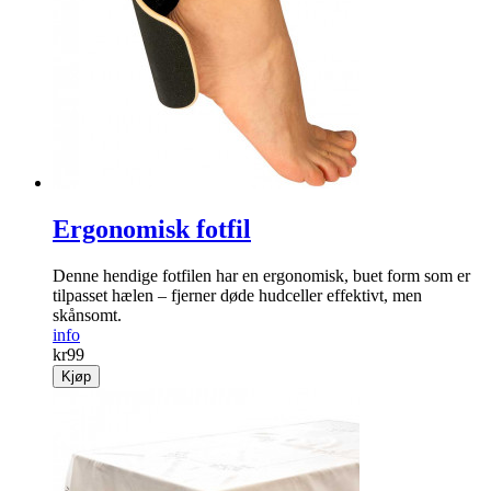
Ergonomisk fotfil
Denne hendige fotfilen har en ergonomisk, buet form som er
til­passet hælen – fjerner døde hud­celler effektivt, men
skånsomt.
info
kr
99
Kjøp