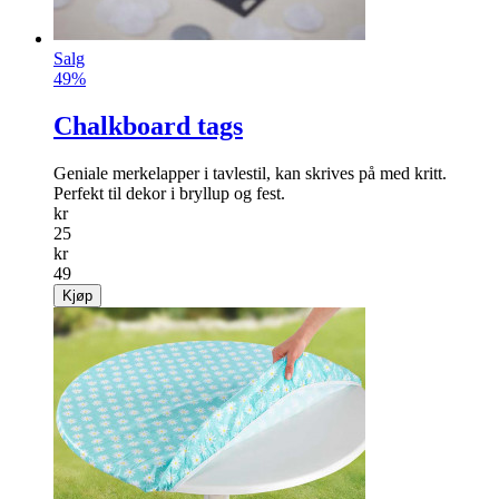
Salg
49%
Chalkboard tags
Geniale merkelapper i tavlestil, kan skrives på med kritt.
Perfekt til dekor i bryllup og fest.
kr
25
kr
49
Kjøp