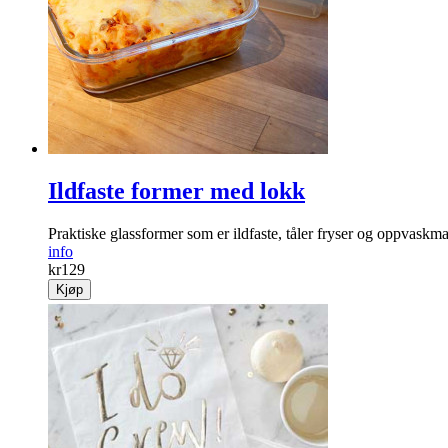
Ildfaste former med lokk
Praktiske glass­former som er ildfaste, tåler fryser og oppvask­ma
info
kr
129
Kjøp