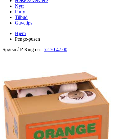
Helse & velvære
Nytt
Party
Tilbud
Gavetips
Hjem
Penge-pusen
Spørsmål? Ring oss:
52 70 47 00