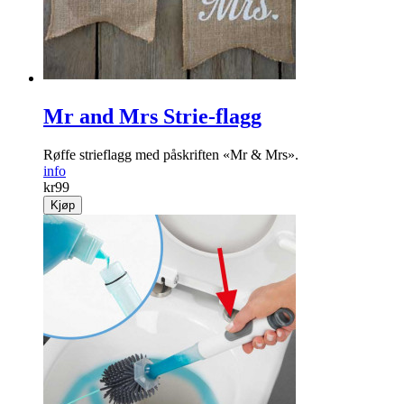
Mr and Mrs Strie-flagg
Røffe strieflagg med påskriften «Mr & Mrs».
info
kr
99
Kjøp