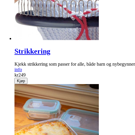
Strikkering
Kjekk strikkering som passer for alle, både barn og nybegynner
info
kr
249
Kjøp