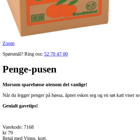
Zoom
Spørsmål? Ring oss:
52 70 47 00
Penge-pusen
Morsom sparebøsse utenom det vanlige!
Når du legger penger på bøssa, åpner esken seg og en søt katt viser se
Genialt gavetips!
Varekode:
7168
kr 79
Betal med Vipps, kort,