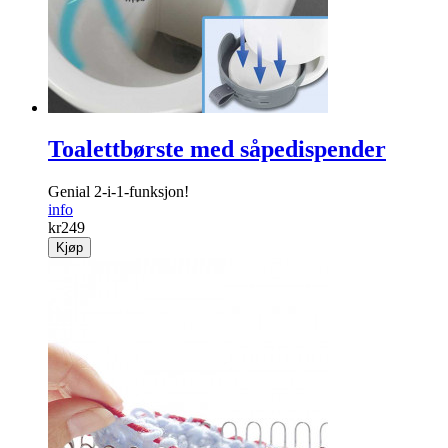
Toalettbørste med såpedispender
Genial 2-i-1-funksjon!
info
kr
249
Kjøp