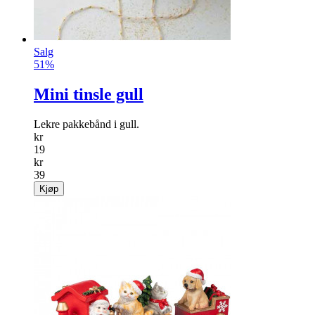
Salg
51%
Mini tinsle gull
Lekre pakkebånd i gull.
kr
19
kr
39
Kjøp