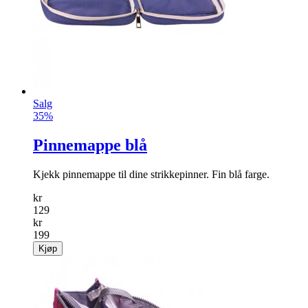
Salg
35%
Pinnemappe blå
Kjekk pinnemappe til dine strikkepinner. Fin blå farge.
kr
129
kr
199
Kjøp