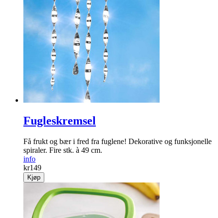
Fugleskremsel
Få frukt og bær i fred fra fuglene! Dekorative og funksjonelle
spiraler. Fire stk. à 49 cm.
info
kr
149
Kjøp