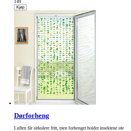
149
Kjøp
Dørforheng
Luften får sirkulere fritt, men forhenget holder ­insektene ute