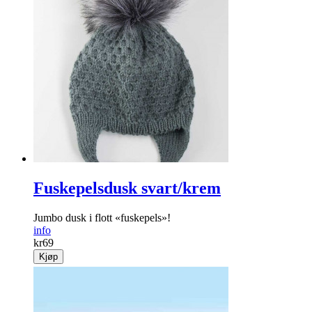
Fuskepelsdusk svart/krem
Jumbo dusk i flott «fuskepels»!
info
kr
69
Kjøp