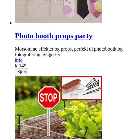
Photo booth props party
Morsomme effekter og props, perfekt til photobooth og
fotografering av gjester!
info
kr
149
Kjøp