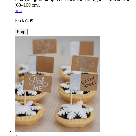
(68–160 cm).
info
Fra
kr
299
Kjøp