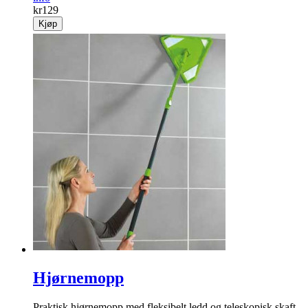
kr
129
Kjøp
Hjørnemopp
Praktisk hjørnemopp med fleksibelt ledd og teleskopisk skaft