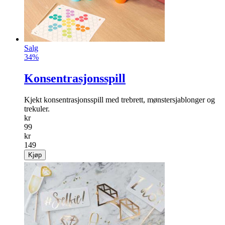
Salg
34%
Konsentrasjonsspill
Kjekt konsentrasjonsspill med trebrett, mønstersjablonger og
trekuler.
kr
99
kr
149
Kjøp