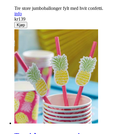
Tre store jumboballonger fylt med hvit confetti.
info
kr
139
Kjøp