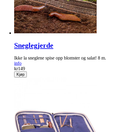
Sneglegjerde
Ikke la sneglene spise opp blomster og salat! 8 m.
info
kr
149
Kjøp