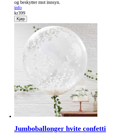
og beskytter mot innsyn.
info
kr
399
Kjøp
Jumboballonger hvite confetti