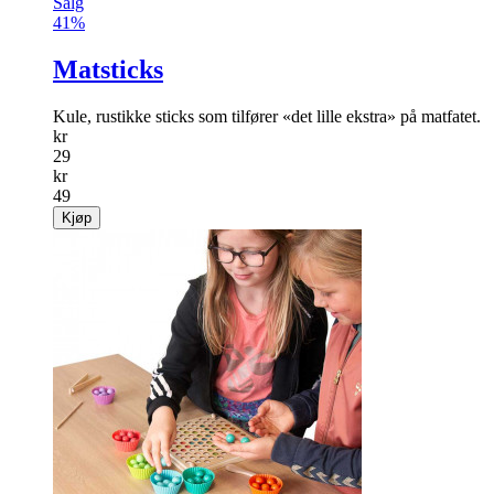
Salg
41%
Matsticks
Kule, rustikke sticks som tilfører «det lille ekstra» på matfatet.
kr
29
kr
49
Kjøp