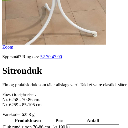
Zoom
Spørsmål? Ring oss:
52 70 47 00
Sitronduk
Fin og praktisk duk som tåler ­allslags vær! Takket være elastikk sitte
Fåes i to størrelser:
Nr. 6258 - 70-86 cm.
Nr. 6259 - 85-105 cm.
Varekode:
6258-g
Produktnavn
Pris
Antall
Duk rund sitron 70-86 cm
kr 199