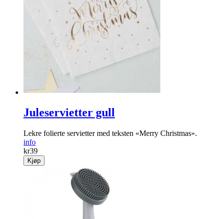
Juleservietter gull
Lekre folierte servietter med teksten «Merry Christ­mas».
info
kr
39
Kjøp