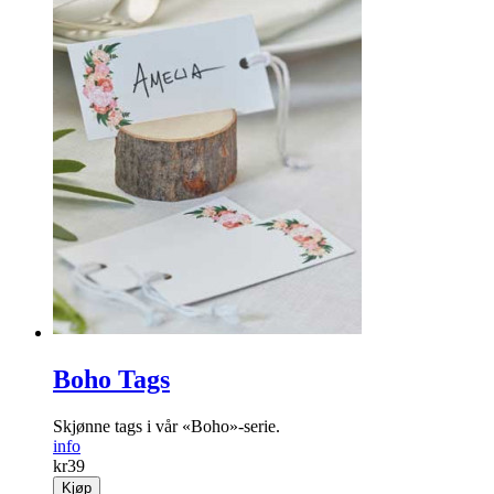
Boho Tags
Skjønne tags i vår «Boho»-serie.
info
kr
39
Kjøp