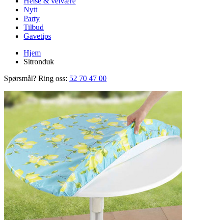
Helse & velvære
Nytt
Party
Tilbud
Gavetips
Hjem
Sitronduk
Spørsmål? Ring oss:
52 70 47 00