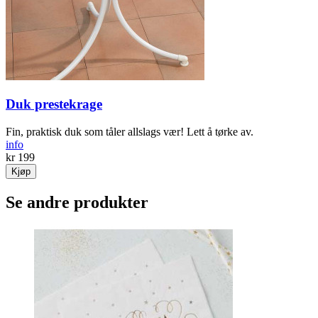
Duk prestekrage
Fin, praktisk duk som tåler allslags vær! Lett å tørke av.
info
kr 199
Kjøp
Se andre produkter