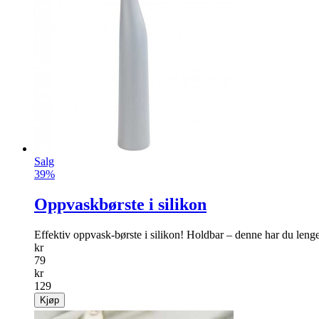
Salg
39%
Oppvaskbørste i silikon
Effektiv oppvask-børste i silikon! Holdbar – denne har du leng
kr
79
kr
129
Kjøp