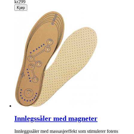
Amaryllis
Dekorativ kunstig amaryllis som pynter opp år etter år.
info
kr
299
Kjøp