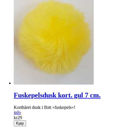
Pakkelapper
Merkelapper til å klistre på julegavene. Leveres i praktisk
dispenser à 100 stk.
info
kr
69
Kjøp