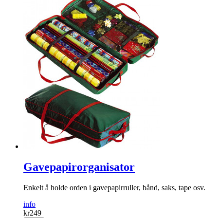
Lysende tulipanbukett
Tulipaner som aldri henger med hodet – og lyser opp i stua di
samtidig.
info
kr
249
Kjøp