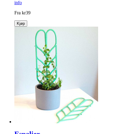
Myggspiralholder
Myggfri sone på terrasse og balkong!
info
Fra
kr
39
Kjøp