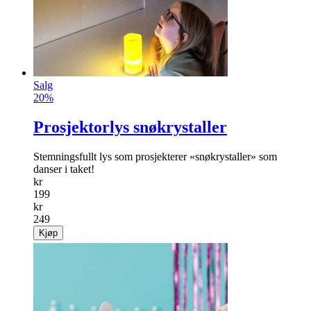
Fra
kr
149
Kjøp
Salg
20%
Prosjektorlys snøkrystaller