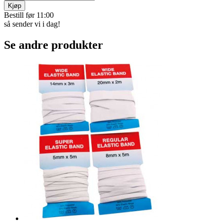
Et elegant smykke med livets tre – symbol på styrke, vekst og
tilhørighet. Perfekt som gave eller til deg selv! Vakkert anheng med
ekte steiner i harmoniske farger. Lengde: 60 cm. Materiale:
Sølvbelagt kobber.
Varekode:
3338
kr 249
Betal med Vipps, kort,
eller faktura
10+ på lager
Kjøp
Bestill før 11:00
så sender vi i dag!
Se andre produkter