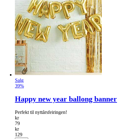
Shoppingbag svart
Kjekt med god plass på handleturen!
info
kr
149
Kjøp