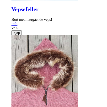
Vepsefeller
Bort med nærgående veps!
info
kr
59
Kjøp