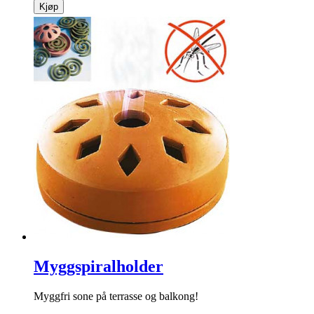
Gavepapirorganisator
Enkelt å holde orden i gavepapirruller, bånd, saks, tape osv.
info
kr
249
Kjøp