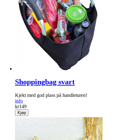
Vepsefeller
Bli kvitt plagsom veps med disse effektive og dekorative
vepsefellene.
info
kr
99
Kjøp