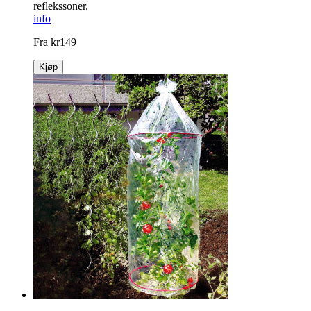
Innlegssåler med magneter
Innleggssåler med massasjeeffekt som stimulerer fotens
reflekssoner.
info
Fra
kr
149
Kjøp