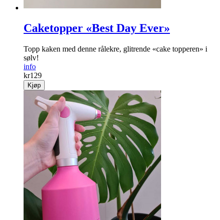
Caketopper «Best Day Ever»
Topp kaken med denne rålekre, glitrende «cake topperen» i
sølv!
info
kr
129
Kjøp