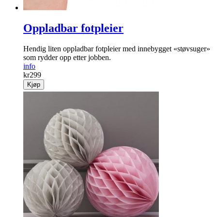
Oppladbar fotpleier
Hendig liten oppladbar fot­pleier med innebygget «støvsuger»
som rydder opp etter jobben.
info
kr
299
Kjøp