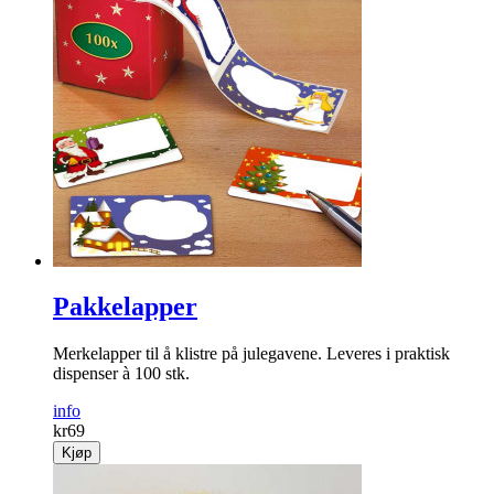
Partyspill "Flamingo Donutter"
Kult partyspill til fest og moro!
info
kr
129
Kjøp