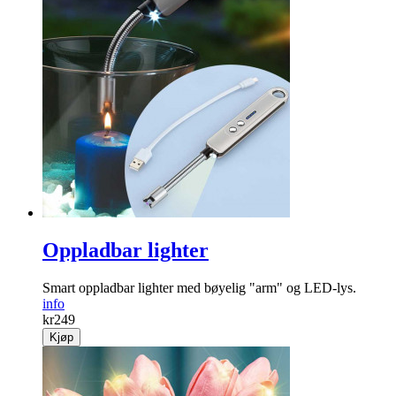
Reflekstape 10 m.
Sikkerhet i mørket! Praktisk reflekstape du kan feste der det
trengs.
info
kr
99
Kjøp