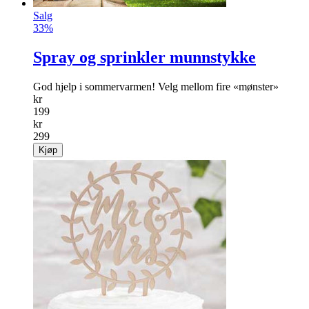
Salg
33%
Spray og sprinkler munnstykke
God hjelp i sommer­varmen! Velg mellom fire «mønster»
kr
199
kr
299
Kjøp