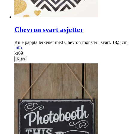
Chevron svart asjetter
Kule papptallerkener med Chevron-mønster i svart. 18,5 cm.
info
kr
69
Kjøp