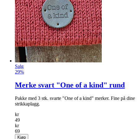
Salg
29%
Merke svart "One of a kind" rund
Pakke med 3 stk. svarte "One of a kind" merker. Fine på dine
strikkaplagg.
kr
49
kr
69
Kjøp