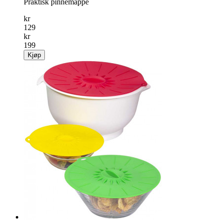
Praktisk pinnemappe
kr
129
kr
199
Kjøp