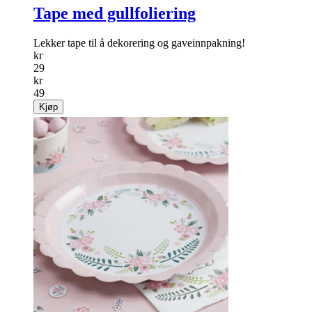
Tape med gullfoliering
Lekker tape til å dekorering og gaveinnpakning!
kr
29
kr
49
Kjøp