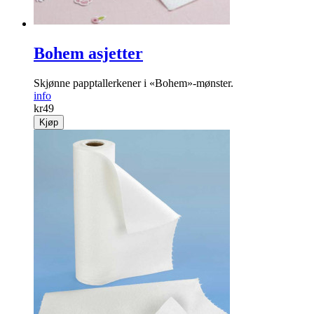
Bohem asjetter
Skjønne papptallerkener i «Bohem»-mønster.
info
kr
49
Kjøp