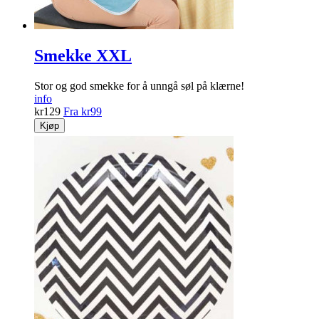
Smekke XXL
Stor og god smekke for å unngå søl på klærne!
info
kr
129
Fra
kr
99
Kjøp