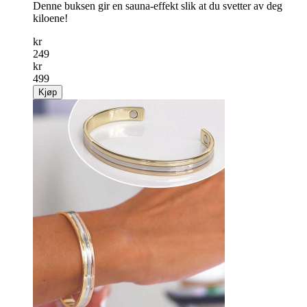
Denne buksen gir en sauna-effekt slik at du svetter av deg
kiloene!
kr
249
kr
499
Kjøp