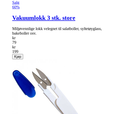
Salg
60%
Vakuumlokk 3 stk. store
Miljøvennlige lokk velegnet til salat­boller, sylte­tøyglass,
bakeboller osv.
kr
79
kr
199
Kjøp