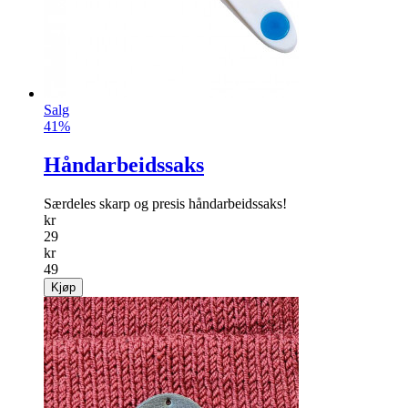
Salg
41%
Håndarbeidssaks
Særdeles skarp og presis håndarbeidssaks!
kr
29
kr
49
Kjøp