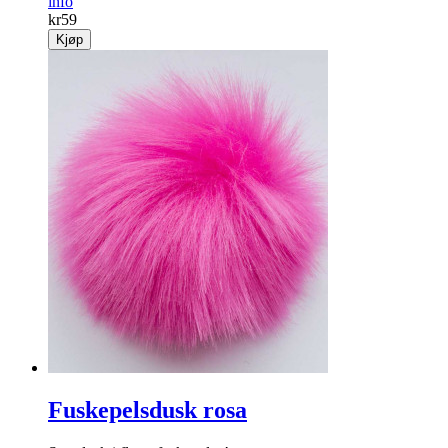
info
kr
59
Kjøp
Fuskepelsdusk rosa