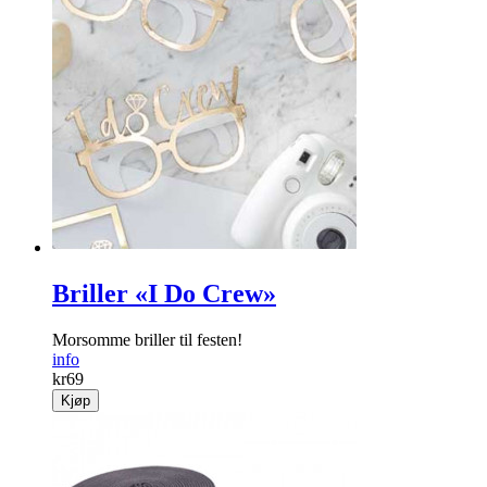
Briller «I Do Crew»
Morsomme briller til festen!
info
kr
69
Kjøp