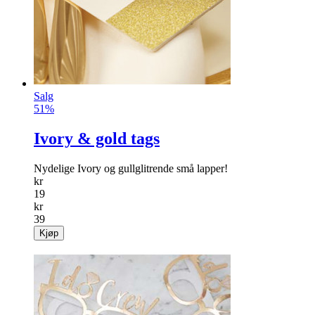
Salg
51%
Ivory & gold tags
Nydelige Ivory og gullglitrende små lapper!
kr
19
kr
39
Kjøp