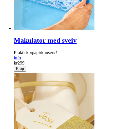
Makulator med sveiv
Praktisk «papir­knuser»!
info
kr
299
Kjøp