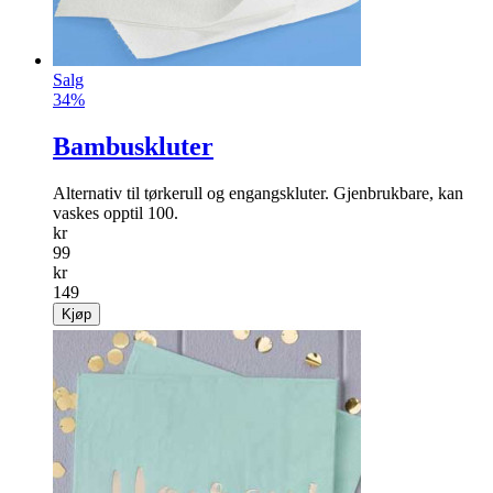
Salg
34%
Bambuskluter
Alternativ til tørkerull og engangskluter. Gjenbrukbare, kan
vaskes opptil 100.
kr
99
kr
149
Kjøp