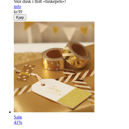
Stor dusk i flott «fuskepels»!
info
kr
39
Kjøp
Salg
41%