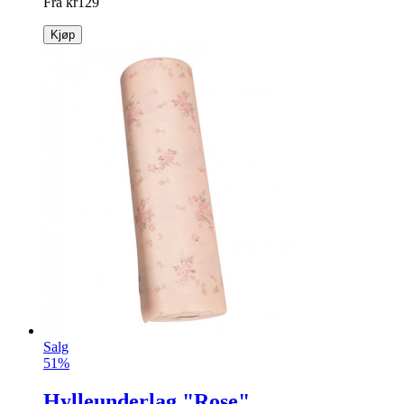
Fra
kr
129
Kjøp
Salg
51%
Hylleunderlag "Rose"