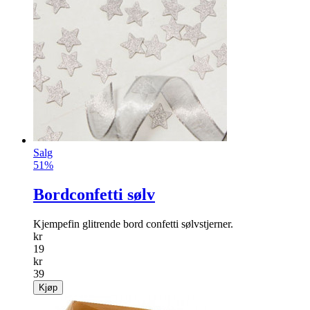
Salg
51%
Bordconfetti sølv
Kjempefin glitrende bord confetti sølvstjerner.
kr
19
kr
39
Kjøp