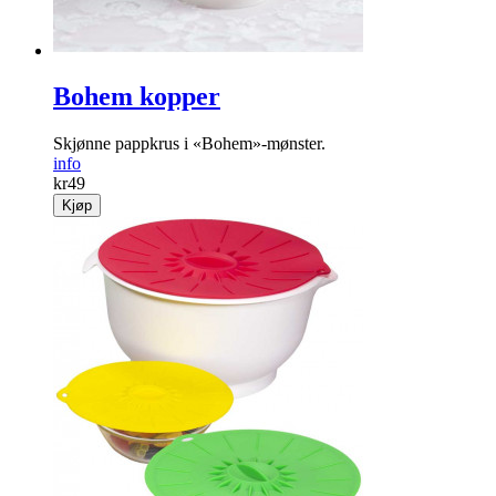
Bohem kopper
Skjønne pappkrus i «Bohem»-mønster.
info
kr
49
Kjøp