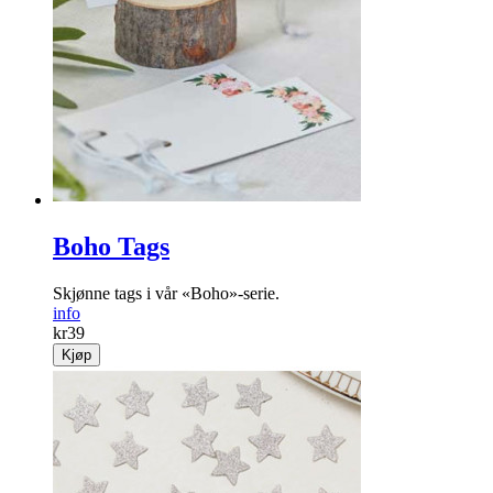
Boho Tags
Skjønne tags i vår «Boho»-serie.
info
kr
39
Kjøp