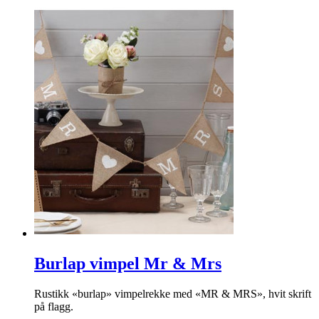
Burlap vimpel Mr & Mrs
Rustikk «burlap» vimpelrekke med «MR & MRS», hvit skrift
på flagg.