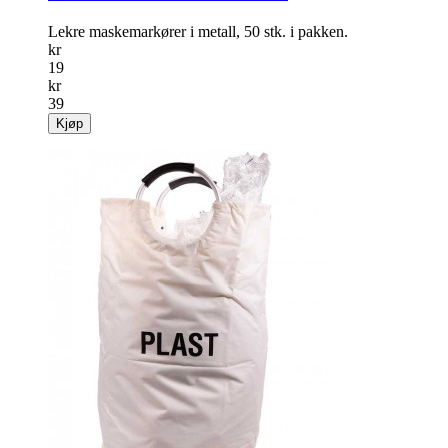
Lekre maskemarkører i metall, 50 stk. i pakken.
kr
19
kr
39
Kjøp