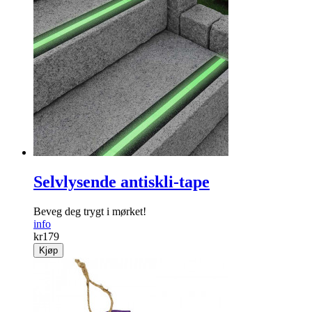
Selvlysende antiskli-tape
Beveg deg trygt i mørket!
info
kr
179
Kjøp