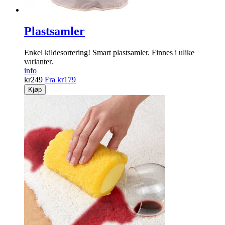
Plastsamler
Enkel kildesortering! Smart plastsamler. Finnes i ulike
varianter.
info
kr
249
Fra
kr
179
Kjøp