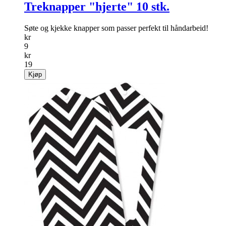
Treknapper "hjerte" 10 stk.
Søte og kjekke knapper som passer perfekt til håndarbeid!
kr
9
kr
19
Kjøp