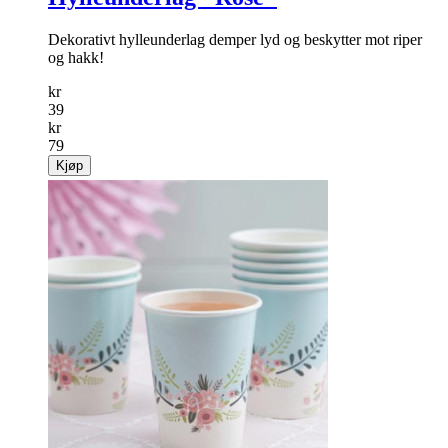
Dekorativt hylleunderlag demper lyd og beskytter mot riper
og hakk!
kr
39
kr
79
Kjøp