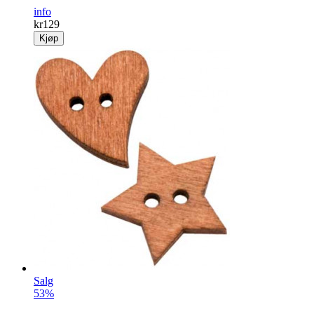
info
kr
129
Kjøp
Salg
53%