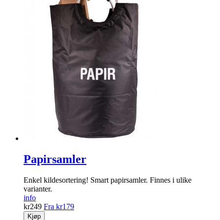
Papirsamler
Enkel kildesortering! Smart papirsamler. Finnes i ulike
varianter.
info
kr
249
Fra
kr
179
Kjøp