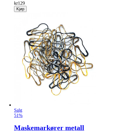
kr
129
Kjøp
Salg
51%
Maskemarkører metall