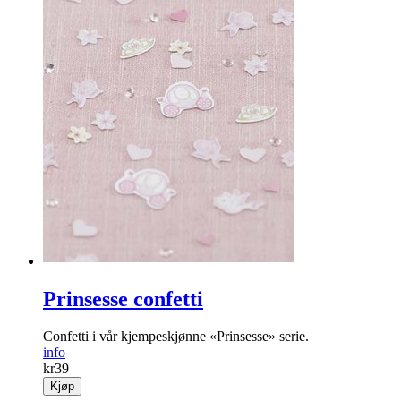
Prinsesse confetti
Confetti i vår kjempeskjønne «Prinsesse» serie.
info
kr
39
Kjøp