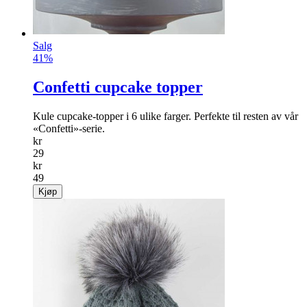
Salg
41%
Confetti cupcake topper
Kule cupcake-topper i 6 ulike farger. Perfekte til resten av vår
«Confetti»-serie.
kr
29
kr
49
Kjøp