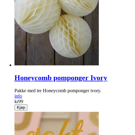
Honeycomb pomponger Ivory
Pakke med tre Honeycomb pomponger ivory.
info
kr
99
Kjøp