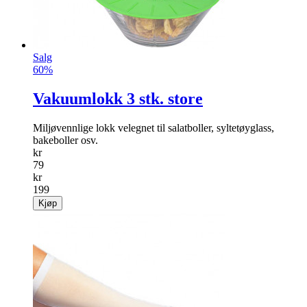
Salg
60%
Vakuumlokk 3 stk. store
Miljøvennlige lokk velegnet til salat­boller, sylte­tøyglass,
bakeboller osv.
kr
79
kr
199
Kjøp