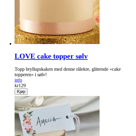
LOVE cake topper sølv
Topp bryllupskaken med denne rålekre, glitrende «cake
topperen» i sølv!
info
kr
129
Kjøp