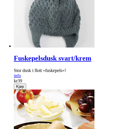
Fuskepelsdusk svart/krem
Stor dusk i flott «fuskepels»!
info
kr
39
Kjøp