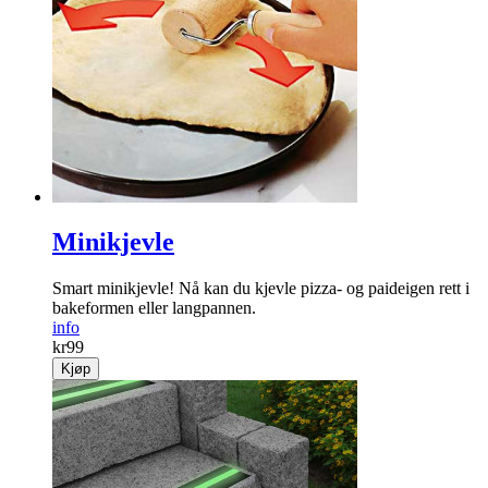
Minikjevle
Smart minikjevle! Nå kan du kjevle pizza- og paideigen rett i
bakeformen eller langpannen.
info
kr
99
Kjøp