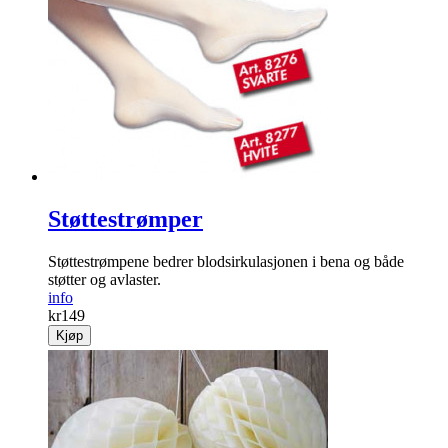
Støttestrømper
Støttestrømpene bedrer blodsirkulasjonen i bena og både
støtter og avlaster.
info
kr
149
Kjøp