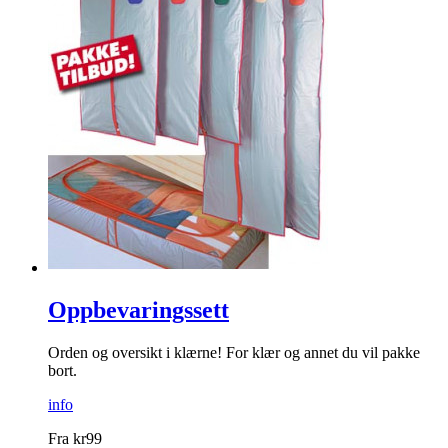
Oppbevaringssett
Orden og oversikt i klærne! For klær og annet du vil pakke
bort.
info
Fra
kr
99