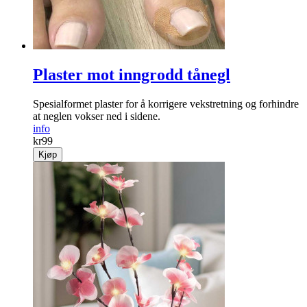
Plaster mot inngrodd tånegl
Spesialformet ­plaster for å ­korrigere vekst­retning og forhindre
at neglen vokser ned i sidene.
info
kr
99
Kjøp