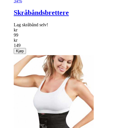
34%
Skråbåndsbrettere
Lag skråbånd selv!
kr
99
kr
149
Kjøp