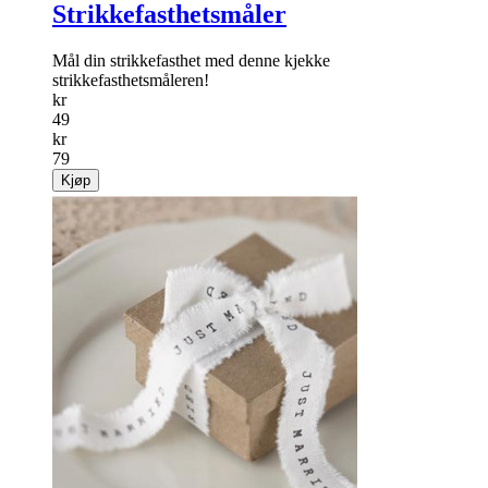
Strikkefasthetsmåler
Mål din strikkefasthet med denne kjekke
strikkefasthetsmåleren!
kr
49
kr
79
Kjøp