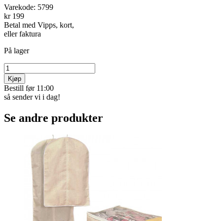
Varekode:
5799
kr 199
Betal med Vipps, kort,
eller faktura
På lager
Kjøp
Bestill før 11:00
så sender vi i dag!
Se andre produkter