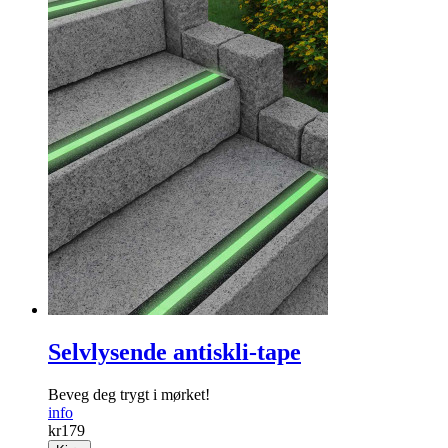
Selvlysende antiskli-tape
Beveg deg trygt i mørket!
info
kr
179