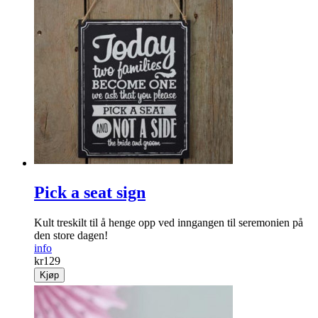
Pick a seat sign
Kult treskilt til å henge opp ved inngangen til seremonien på
den store dagen!
info
kr
129
Kjøp