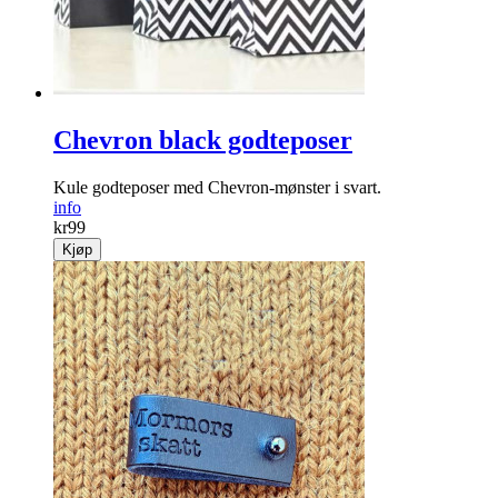
Chevron black godteposer
Kule godteposer med Chevron-mønster i svart.
info
kr
99
Kjøp