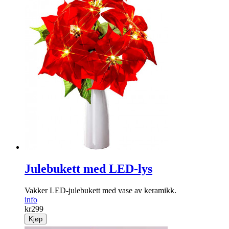
Julebukett med LED-lys
Vakker LED-jule­bukett med vase av keramikk.
info
kr
299
Kjøp