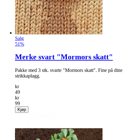
Salg
51%
Merke svart "Mormors skatt"
Pakke med 3 stk. svarte "Mormors skatt". Fine på dine
strikkaplagg.
kr
49
kr
99
Kjøp