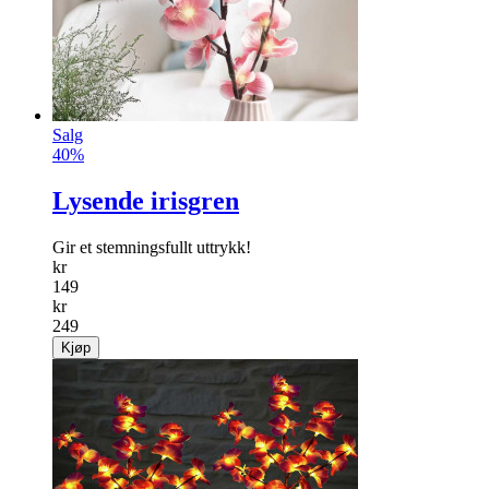
Salg
40%
Lysende irisgren
Gir et stemningsfullt uttrykk!
kr
149
kr
249
Kjøp