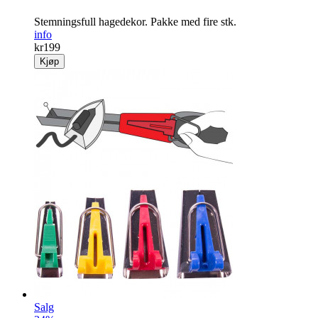
Stemningsfull hage­dekor. Pakke med fire stk.
info
kr
199
Kjøp
Salg