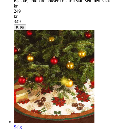
Kjekke, holdbare bokser i rustfritt stål. Sett med 3 stk.
kr
249
kr
349
Kjøp
Salg