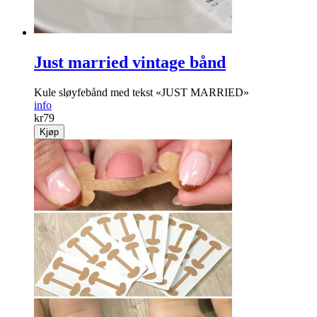
Just married vintage bånd
Kule sløyfebånd med tekst «JUST MARRIED»
info
kr
79
Kjøp