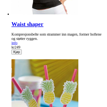
Waist shaper
Kompresjonsbelte som strammer inn magen, former hoftene
og støtter ryggen.
info
kr
249
Kjøp