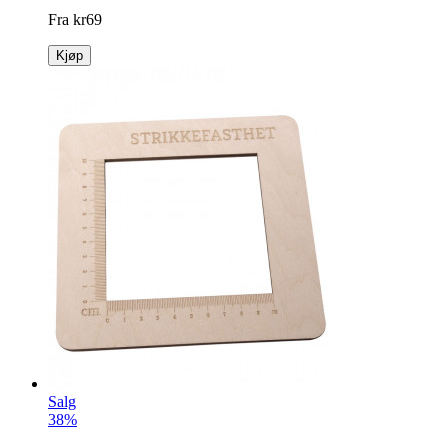
Fra
kr
69
Kjøp
Salg
38%