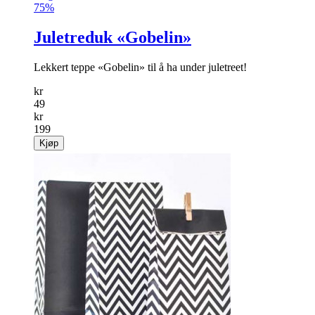
75%
Juletreduk «Gobelin»
Lekkert teppe «Gobelin» til å ha under juletreet!
kr
49
kr
199
Kjøp