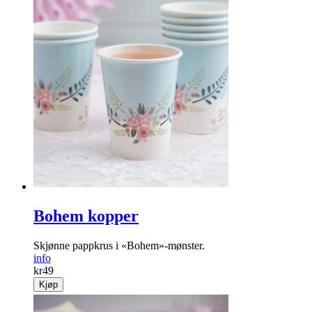
Bohem kopper
Skjønne pappkrus i «Bohem»-mønster.
info
kr
49
Kjøp