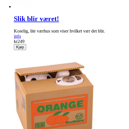
Slik blir været!
Koselig, lite værhus som viser hvilket vær det blir.
info
kr
249
Kjøp