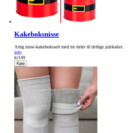
Kakeboksnisse
Artig nisse-kakebokssett med tre deler til deilige jule­kaker.
info
kr
149
Kjøp