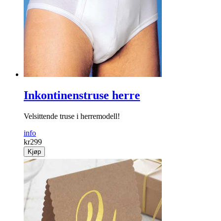
Inkontinenstruse herre
Velsittende truse i herremodell!
info
kr
299
Kjøp