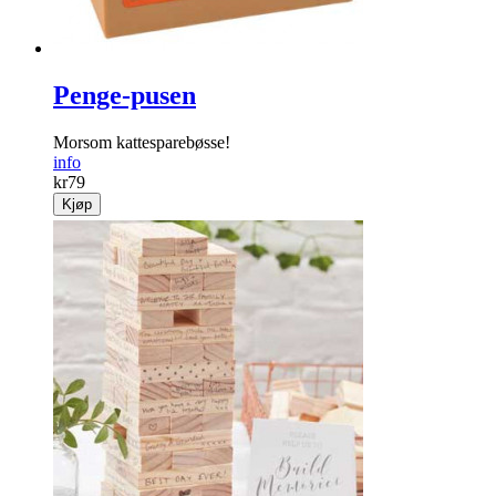
Penge-pusen
Morsom kattesparebøsse!
info
kr
79
Kjøp