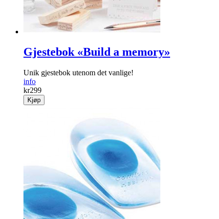
Gjestebok «Build a memory»
Unik gjestebok utenom det vanlige!
info
kr
299
Kjøp