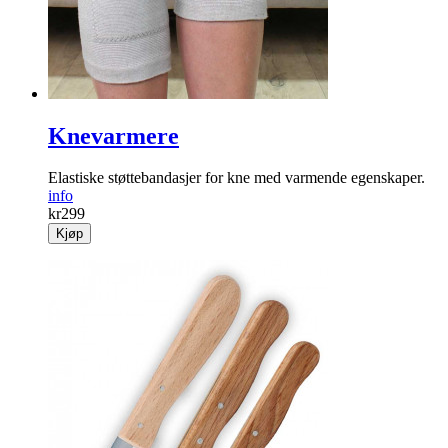
Knevarmere
Elastiske støtte­bandasjer for kne med ­varmende egen­skaper.
info
kr
299
Kjøp