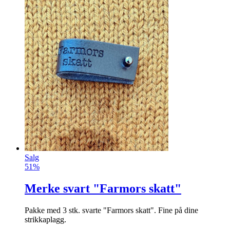
Salg
51%
Merke svart "Farmors skatt"
Pakke med 3 stk. svarte "Farmors skatt". Fine på dine
strikkaplagg.