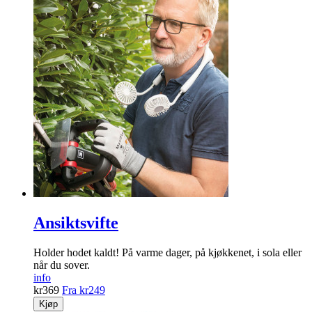
Ansiktsvifte
Holder hodet kaldt! På varme dager, på kjøkkenet, i sola eller
når du sover.
info
kr
369
Fra
kr
249
Kjøp