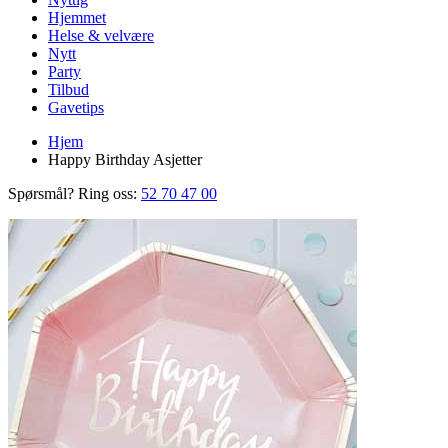
Hjemmet
Helse & velvære
Nytt
Party
Tilbud
Gavetips
Hjem
Happy Birthday Asjetter
Spørsmål? Ring oss:
52 70 47 00