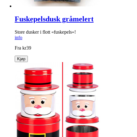
Fuskepelsdusk gråmelert
Store dusker i flott «fuskepels»!
info
Fra
kr
39
Kjøp