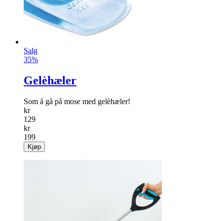
Salg
35%
Gelèhæler
Som å gå på mose med gelèhæler!
kr
129
kr
199
Kjøp