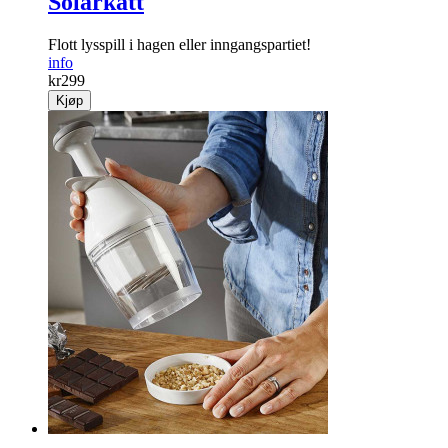
Solarkatt
Flott lysspill i hagen eller inngangspartiet!
info
kr
299
Kjøp