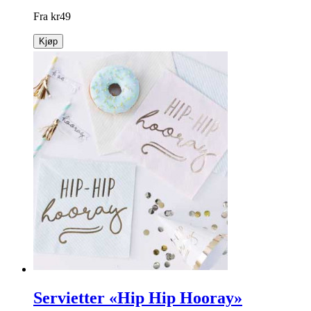
Fra
kr
49
Kjøp
Servietter «Hip Hip Hooray»