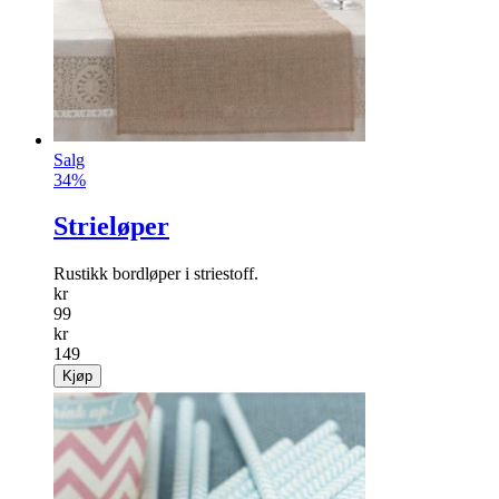
Salg
34%
Strieløper
Rustikk bordløper i striestoff.
kr
99
kr
149
Kjøp