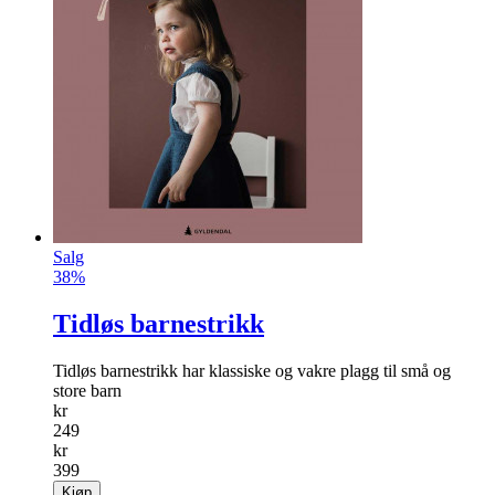
Salg
38%
Tidløs barnestrikk
Tidløs barnestrikk har klassiske og vakre plagg til små og
store barn
kr
249
kr
399
Kjøp