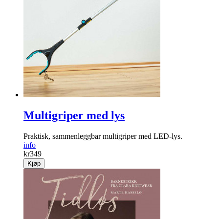
Multigriper med lys
Praktisk, sammen­leggbar multigriper med LED-lys.
info
kr
349
Kjøp