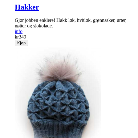
Hakker
Gjør jobben enklere! Hakk løk, hvitløk, grønnsaker, urter,
nøtter og sjokolade.
info
kr
349
Kjøp