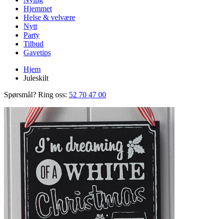
Hjemmet
Helse & velvære
Nytt
Party
Tilbud
Gavetips
Hjem
Juleskilt
Spørsmål? Ring oss:
52 70 47 00