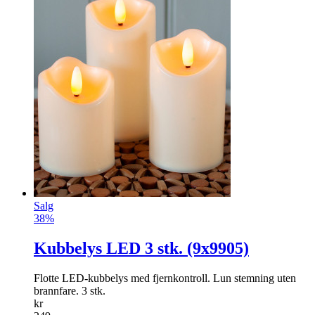
Salg
38%
Kubbelys LED 3 stk. (9x9905)
Flotte LED-kubbelys med fjernkontroll. Lun stemning uten
brannfare. 3 stk.
kr