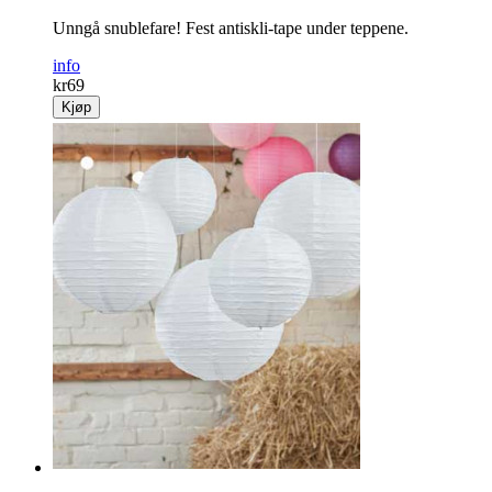
Unngå snublefare! Fest antiskli-tape under ­teppene.
info
kr
69
Kjøp