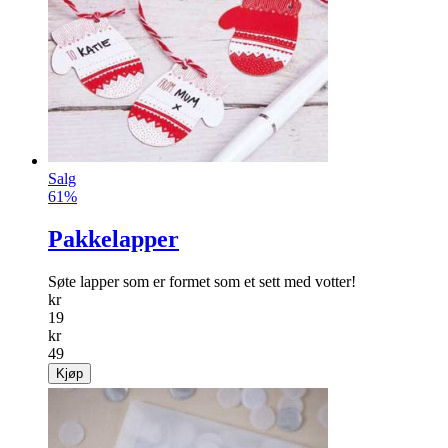
Salg
61%
Pakkelapper
Søte lapper som er formet som et sett med votter!
kr
19
kr
49
Kjøp