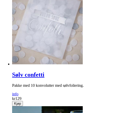
Sølv confetti
Pakke med 10 konvolutter med sølvfoliering.
info
kr
129
Kjøp