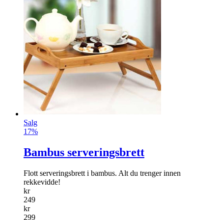
Salg
17%
Bambus serveringsbrett
Flott serveringsbrett i bambus. Alt du trenger innen
rekkevidde!
kr
249
kr
299