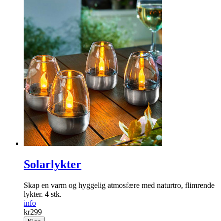
Solarlykter
Skap en varm og ­hyggelig ­atmosfære med naturtro, flimrende
lykter. 4 stk.
info
kr
299