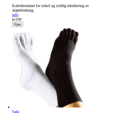
Kabel­trommel for enkel og ryddig hånd­tering av
skjøteledning.
info
kr
199
Kjøp
Salg