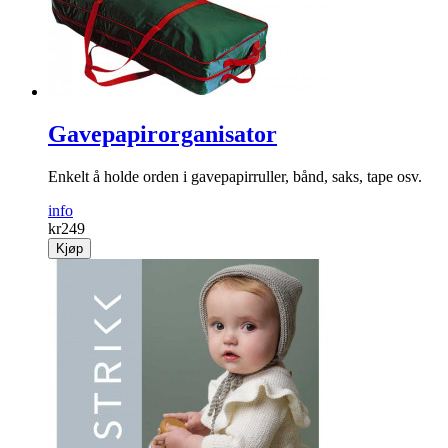
Gavepapirorganisator
Enkelt å holde orden i gavepapirruller, bånd, saks, tape osv.
info
kr
249
Kjøp