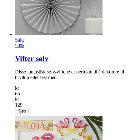
Salg
50%
Vifter sølv
Disse fantastisk sølv-viftene er perfekte til å dekorere til
bryllup eller fest med.
kr
65
kr
129
Kjøp