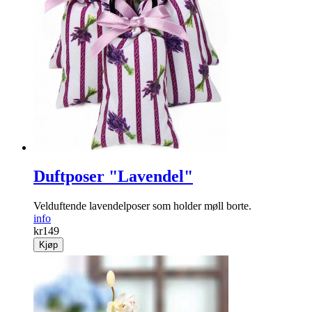
Duftposer "Lavendel"
Velduftende lavendelposer som holder møll borte.
info
kr
149
Kjøp