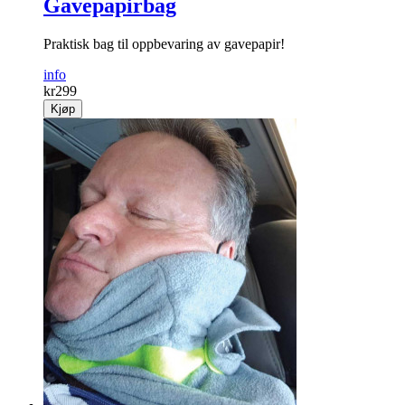
Gavepapirbag
Praktisk bag til opp­bevaring av gave­papir!
info
kr
299
Kjøp