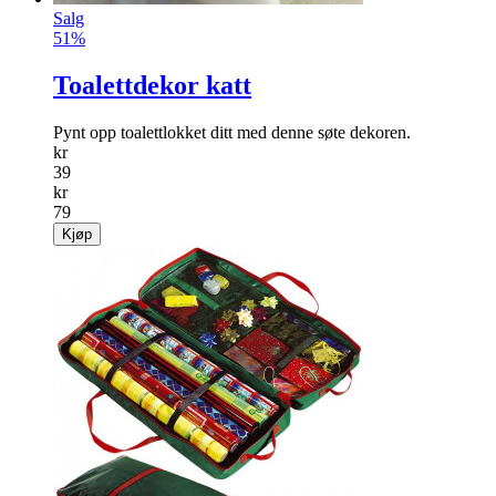
Salg
51%
Toalettdekor katt
Pynt opp toalettlokket ditt med denne søte dekoren.
kr
39
kr
79
Kjøp