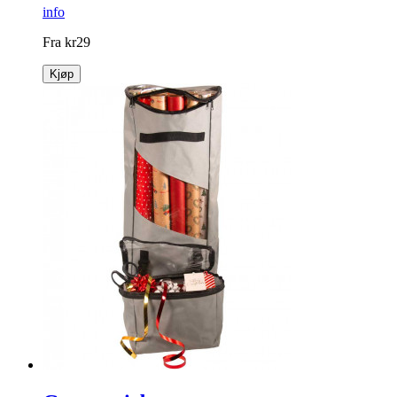
info
Fra
kr
29
Kjøp