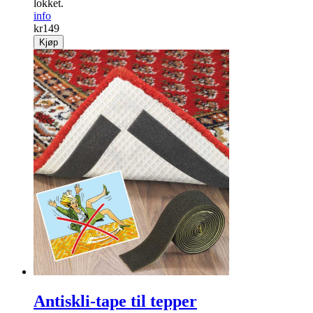
lokket.
info
kr
149
Kjøp
Antiskli-tape til tepper