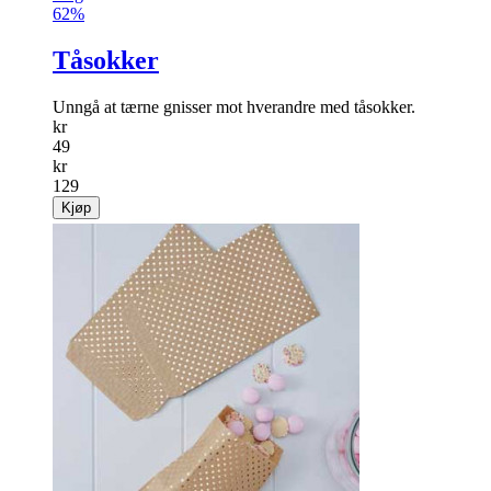
62%
Tåsokker
Unngå at tærne gnisser mot hverandre med tåsokker.
kr
49
kr
129
Kjøp