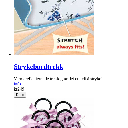
Strykebordtrekk
Varmereflekterende trekk gjør det enkelt å stryke!
info
kr
249
Kjøp