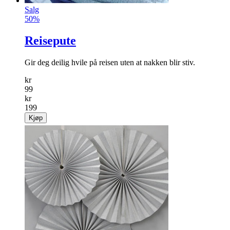
Salg
50%
Reisepute
Gir deg deilig hvile på reisen uten at nakken blir stiv.
kr
99
kr
199
Kjøp