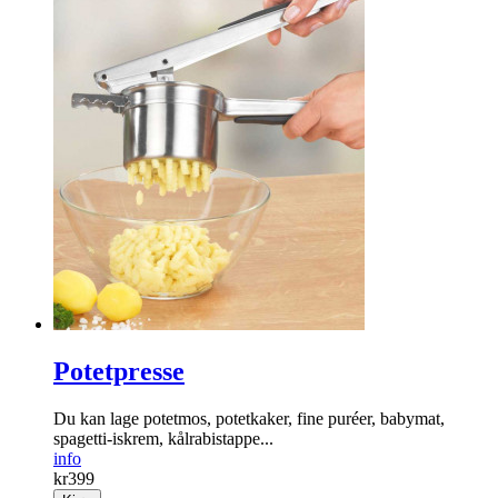
Potetpresse
Du kan lage potetmos, potetkaker, fine puréer, babymat,
spagetti-iskrem, kålrabistappe...
info
kr
399