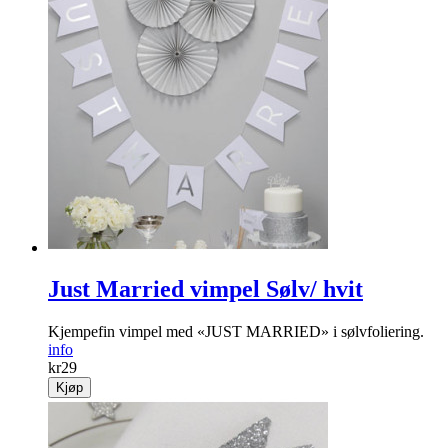
Just Married vimpel Sølv/ hvit
Kjempefin vimpel med «JUST MARRIED» i sølvfoliering.
info
kr
29
Kjøp