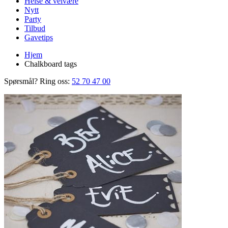
Helse & velvære
Nytt
Party
Tilbud
Gavetips
Hjem
Chalkboard tags
Spørsmål? Ring oss:
52 70 47 00