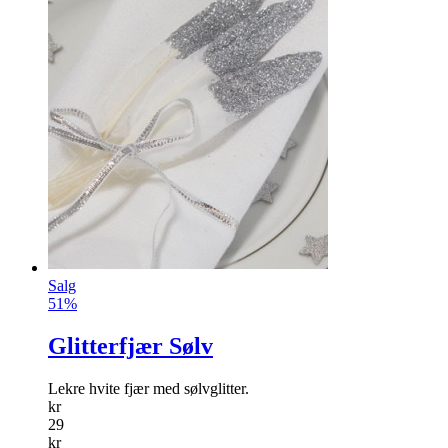
Salg
51%
Glitterfjær Sølv
Lekre hvite fjær med sølvglitter.
kr
29
kr