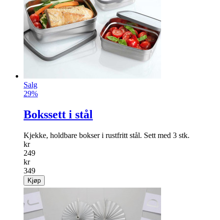
Salg
29%
Bokssett i stål
Kjekke, holdbare bokser i rustfritt stål. Sett med 3 stk.
kr
249
kr
349
Kjøp