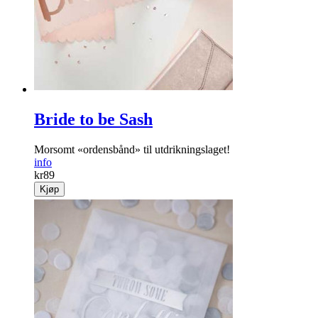
Bride to be Sash
Morsomt «ordensbånd» til utdrikningslaget!
info
kr
89
Kjøp