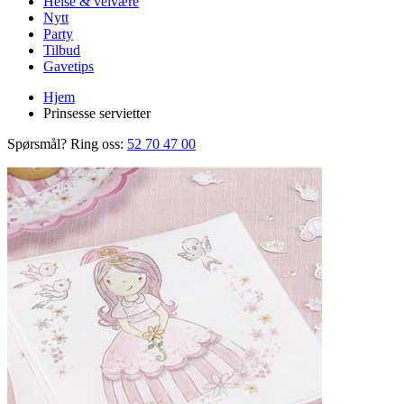
Helse & velvære
Nytt
Party
Tilbud
Gavetips
Hjem
Prinsesse servietter
Spørsmål? Ring oss:
52 70 47 00